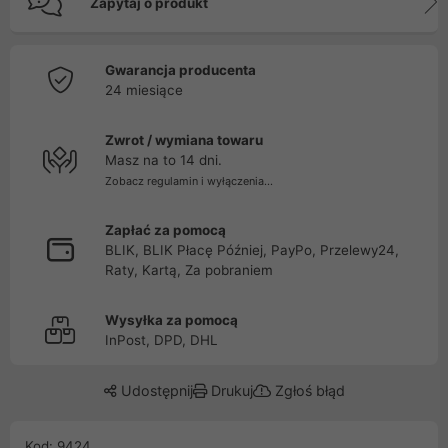
Zapytaj o produkt
Gwarancja producenta
24 miesiące
Zwrot / wymiana towaru
Masz na to 14 dni.
Zobacz regulamin i wyłączenia...
Zapłać za pomocą
BLIK, BLIK Płacę Później, PayPo, Przelewy24,
Raty, Kartą, Za pobraniem
Wysyłka za pomocą
InPost, DPD, DHL
Udostępnij
Drukuj
Zgłoś błąd
Kod: 9424