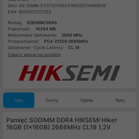
SKU: HS-DIMM-S1(STD)/HSC416S26Z1/HIKER/W
EAN: 6974202727253
Rodzaj:
SODIMM DDR5
Pojemność:
16384 MB
Maksymalne taktowanie:
2666 MHz
Przepustowość:
PC4-21300 2666MHz
Opóźnienie - Cycle Latency:
CL 19
Zobacz więcej szczegółów
Opis
Cechy
Opinie
Raty
Pamięć SODIMM DDR4 HIKSEMI Hiker
16GB (1x16GB) 2666MHz CL19 1,2V