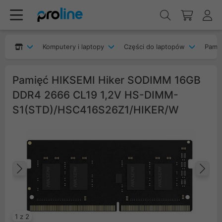
Komputery i laptopy
Części do laptopów
Pami
Pamięć HIKSEMI Hiker SODIMM 16GB
DDR4 2666 CL19 1,2V HS-DIMM-
S1(STD)/HSC416S26Z1/HIKER/W
Poprzedni
Na
1 z 2