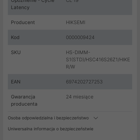
Opóźnienie - Cycle
CL 19
Latency
Producent
HIKSEMI
Kod
0000009424
SKU
HS-DIMM-
S1(STD)/HSC416S26Z1/HIKE
R/W
EAN
6974202727253
Gwarancja
24 miesiące
producenta
Osoba odpowiedzialna i bezpieczeństwo
Uniwersalna informacja o bezpieczeństwie