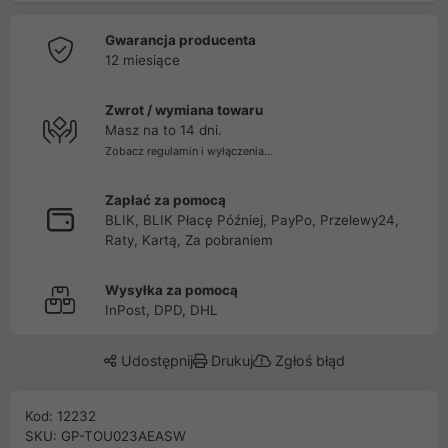
Gwarancja producenta
12 miesiące
Zwrot / wymiana towaru
Masz na to 14 dni.
Zobacz regulamin i wyłączenia...
Zapłać za pomocą
BLIK, BLIK Płacę Później, PayPo, Przelewy24,
Raty, Kartą, Za pobraniem
Wysyłka za pomocą
InPost, DPD, DHL
Udostępnij
Drukuj
Zgłoś błąd
Kod: 12232
SKU: GP-TOU023AEASW