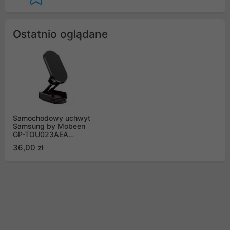
Ostatnio oglądane
Samochodowy uchwyt
Samsung by Mobeen
GP-TOU023AEA
magnetyczny na deskę
36,00 zł
rozdzielczą - srebrny