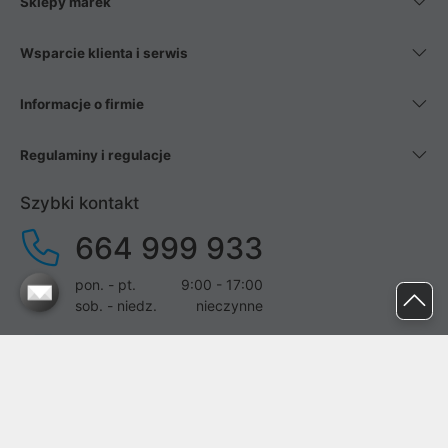
Sklepy marek
Wsparcie klienta i serwis
Informacje o firmie
Regulaminy i regulacje
Szybki kontakt
664 999 933
pon. - pt.
9:00 - 17:00
sob. - niedz.
nieczynne
pomoc@proline.pl
Dołącz do nas