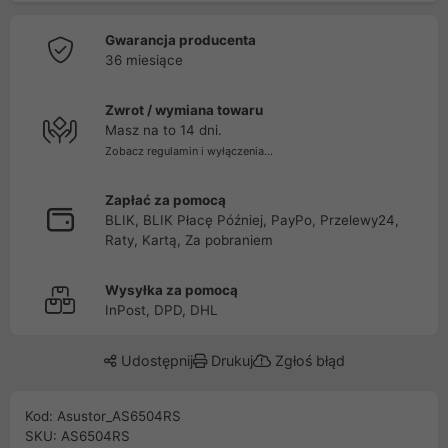
Gwarancja producenta
36 miesiące
Zwrot / wymiana towaru
Masz na to 14 dni.
Zobacz regulamin i wyłączenia...
Zapłać za pomocą
BLIK, BLIK Płacę Później, PayPo, Przelewy24,
Raty, Kartą, Za pobraniem
Wysyłka za pomocą
InPost, DPD, DHL
Udostępnij
Drukuj
Zgłoś błąd
Kod: Asustor_AS6504RS
SKU: AS6504RS