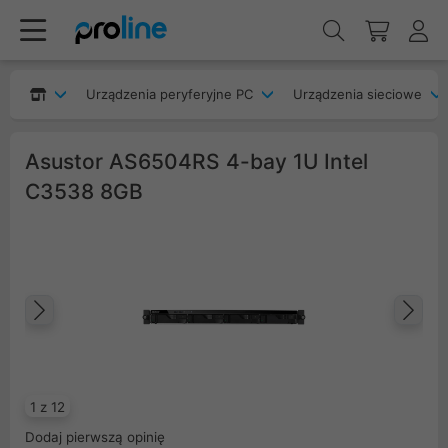
Urządzenia peryferyjne PC
Urządzenia sieciowe
Asustor AS6504RS 4-bay 1U Intel
C3538 8GB
Poprzedni
Na
1 z 12
Dodaj pierwszą opinię