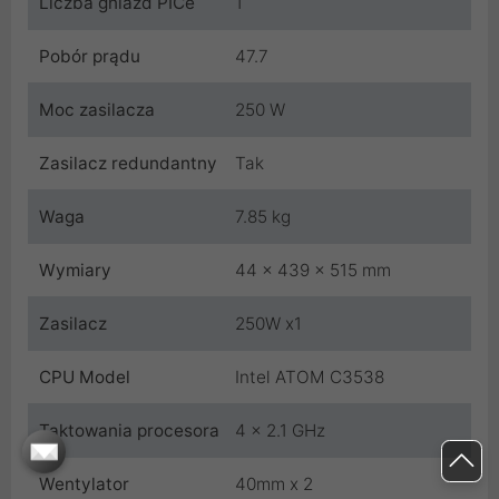
Liczba gniazd PICe
1
Pobór prądu
47.7
Moc zasilacza
250 W
Zasilacz redundantny
Tak
Waga
7.85 kg
Wymiary
44 x 439 x 515 mm
Zasilacz
250W x1
CPU Model
Intel ATOM C3538
Taktowania procesora
4 x 2.1 GHz
Wentylator
40mm x 2