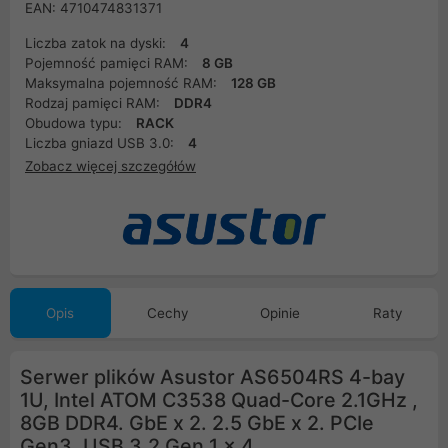
EAN: 4710474831371
Liczba zatok na dyski:
4
Pojemność pamięci RAM:
8 GB
Maksymalna pojemność RAM:
128 GB
Rodzaj pamięci RAM:
DDR4
Obudowa typu:
RACK
Liczba gniazd USB 3.0:
4
Zobacz więcej szczegółów
Opis
Cechy
Opinie
Raty
Serwer plików Asustor AS6504RS 4-bay
1U, Intel ATOM C3538 Quad-Core 2.1GHz ,
8GB DDR4. GbE x 2. 2.5 GbE x 2. PCIe
Gen3. USB 3.2 Gen 1 x 4