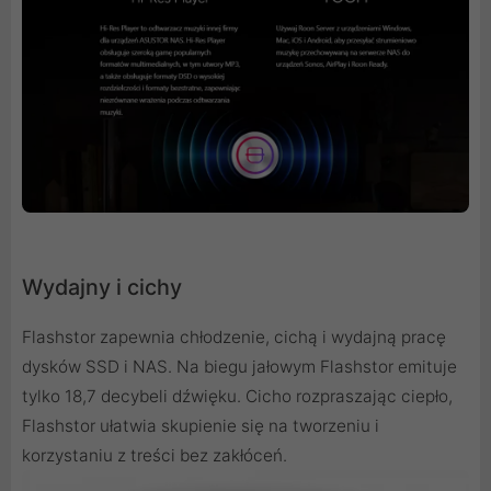
Wydajny i cichy
Flashstor zapewnia chłodzenie, cichą i wydajną pracę
dysków SSD i NAS. Na biegu jałowym Flashstor emituje
tylko 18,7 decybeli dźwięku. Cicho rozpraszając ciepło,
Flashstor ułatwia skupienie się na tworzeniu i
korzystaniu z treści bez zakłóceń.