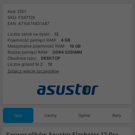
Kod: 2501
SKU: FS6712X
EAN: 4710474831487
Liczba zatok na dyski:
12
Pojemność pamięci RAM:
4 GB
Maksymalna pojemność RAM:
16 GB
Rodzaj pamięci RAM:
DDR4 SODIMM
Obudowa typu:
DESKTOP
Liczba gniazd M.2:
12
Zobacz więcej szczegółów
Opis
Cechy
Opinie
Raty
Serwer plików Asustor Flashstor 12 Pro