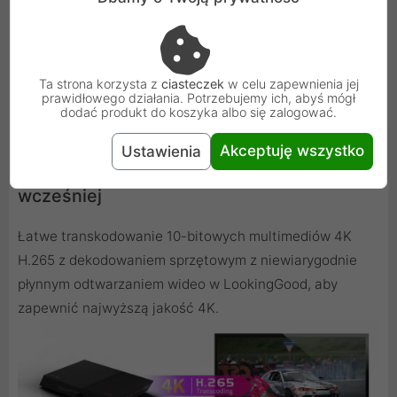
Ta strona korzysta z
ciasteczek
w celu zapewnienia jej
prawidłowego działania. Potrzebujemy ich, abyś mógł
dodać produkt do koszyka albo się zalogować.
Akceptuję wszystko
Ustawienia
Bardziej wydajny niż kiedykolwiek
wcześniej
Łatwe transkodowanie 10-bitowych multimediów 4K
H.265 z dekodowaniem sprzętowym z niewiarygodnie
płynnym odtwarzaniem wideo w LookingGood, aby
zapewnić najwyższą jakość 4K.