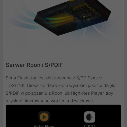
Serwer Roon i S/PDIF
Seria Flashstor jest dostarczana z S/PDIF przez
TOSLINK. Ciesz się dźwiękiem wysokiej jakości dzięki
S/PDIF w połączeniu z Roon lub High-Res Player, aby
uzyskać niezrównane wrażenia dźwiękowe.