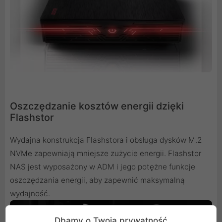
Oszczędzanie kosztów energii dzięki
Flashstor
Wydajna konstrukcja Flashstora i obsługa dysków M.2
NVMe zapewniają mniejsze zużycie energii. Flashstor
NAS jest wyposażony w ADM i jego potężne funkcje
oszczędzania energii, aby zapewnić maksymalną
wydajność.
Dbamy o Twoją prywatność