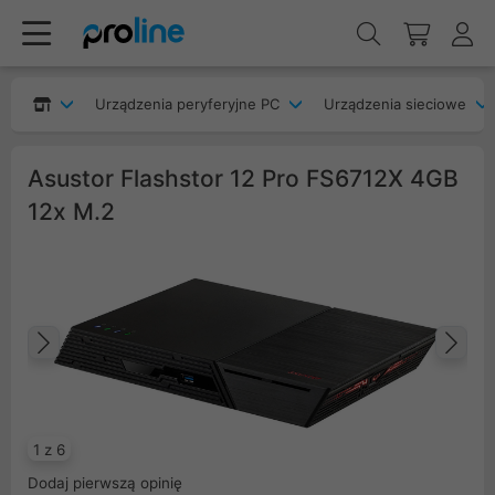
Urządzenia peryferyjne PC
Urządzenia sieciowe
Asustor Flashstor 12 Pro FS6712X 4GB
12x M.2
Poprzedni
Na
1 z 6
Dodaj pierwszą opinię