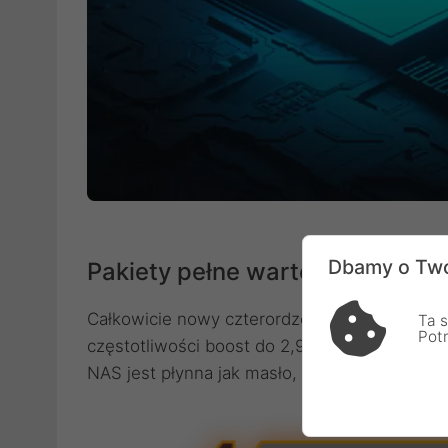
Dbamy o Two
Pakiety pełne wartości
Całkowicie nowy czterordzeniowy Celeron S
Ta s
Pot
częstotliwości boost do 2,9 GHz potężna wy
NAS jest płynna jak masło, a jednocześnie p