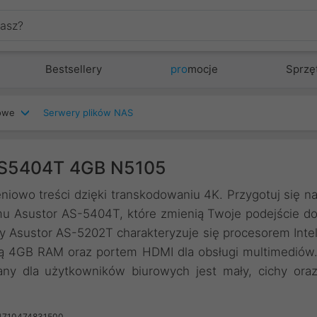
Bestsellery
pro
mocje
Sprzę
iowe
Serwery plików NAS
AS5404T 4GB N5105
mieniowo treści dzięki transkodowaniu 4K. Przygotuj się n
u Asustor AS-5404T, które zmienią Twoje podejście d
y Asustor AS-5202T charakteryzuje się procesorem Inte
ią 4GB RAM oraz portem HDMI dla obsługi multimediów
y dla użytkowników biurowych jest mały, cichy ora
4710474831500