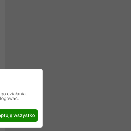
go działania.
alogować.
ptuję wszystko