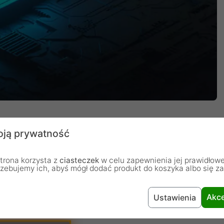
ją prywatność
oC N5105 10 nm taktowany zegarem 2,0 GHz. Dzięki
trona korzysta z
ciasteczek
w celu zapewnienia jej prawidłowe
rzebujemy ich, abyś mógł dodać produkt do koszyka albo się z
dajność procesora gwarantuje, że praca z serwerem
ozostaje przystępna cenowo.
Akce
Ustawienia