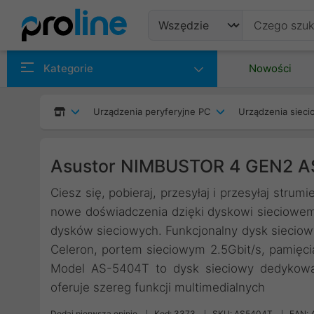
Produkty
Kategorie
Nowości
Producenci
Urządzenia peryferyjne PC
Urządzenia siec
Kategorie
Asustor NIMBUSTOR 4 GEN2 
Ciesz się, pobieraj, przesyłaj i przesyłaj stru
nowe doświadczenia dzięki dyskowi sieciowem
dysków sieciowych. Funkcjonalny dysk sieciow
Celeron, portem sieciowym 2.5Gbit/s, pamięc
Model AS-5404T to dysk sieciowy dedykowan
oferuje szereg funkcji multimedialnych
Dodaj pierwszą opinię
Kod: 3373
SKU: AS5404T
EAN: 