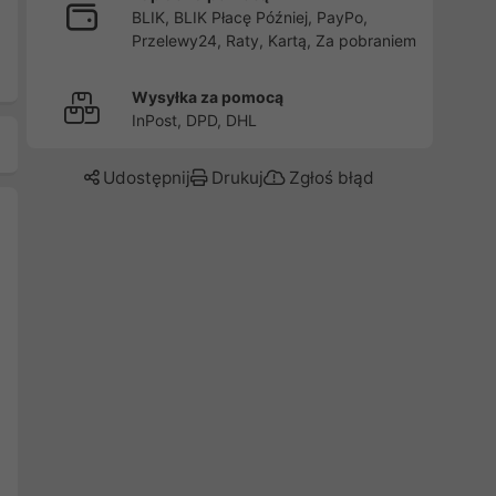
BLIK, BLIK Płacę Później, PayPo,
Przelewy24, Raty, Kartą, Za pobraniem
Wysyłka za pomocą
InPost, DPD, DHL
Udostępnij
Drukuj
Zgłoś błąd