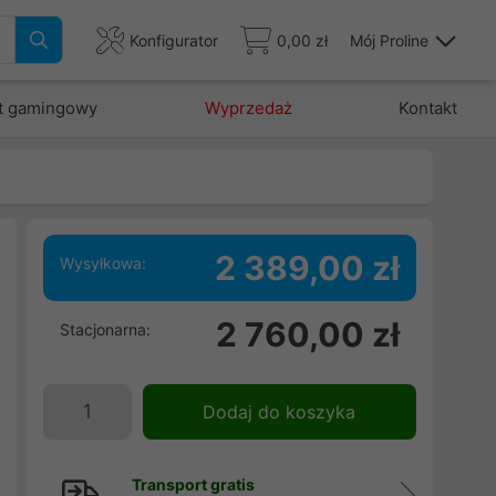
Konfigurator
0,00 zł
Mój Proline
t gamingowy
Wyprzedaż
Kontakt
2 389,00 zł
Wysyłkowa:
a
2 760,00 zł
Stacjonarna:
o
l
.
Dodaj do koszyka
z
Transport gratis