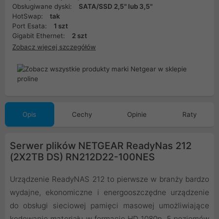
Obsługiwane dyski:
SATA/SSD 2,5" lub 3,5"
HotSwap:
tak
Port Esata:
1 szt
Gigabit Ethernet:
2 szt
Zobacz więcej szczegółów
Opis
Cechy
Opinie
Raty
Serwer plików NETGEAR ReadyNas 212
(2X2TB DS) RN212D22-100NES
Urządzenie ReadyNAS 212 to pierwsze w branży bardzo
wydajne, ekonomiczne i energooszczędne urządzenie
do obsługi sieciowej pamięci masowej umożliwiające
kodowanie materiału w formacie HD 1080p. 5 poziomów