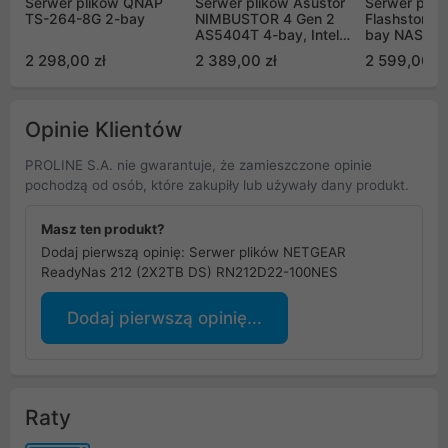
Serwer plików QNAP
Serwer plików Asustor
Serwer plik
TS-264-8G 2-bay
NIMBUSTOR 4 Gen 2
Flashstor 6
AS5404T 4-bay, Intel
bay NAS, Q
Celeron N5105 Quad-
2.0GHz, Dua
2 298,00 zł
2 389,00 zł
2 599,00 zł
Core 2.0GHz, 4GB RAM
Ports, 8GB
DDR4. 2x2.5 GbE LAN,
6x M.2 SSD
3x USB 3.2. HDMI 2.0B,
4 x M.2 NVMe
Opinie Klientów
PROLINE S.A. nie gwarantuje, że zamieszczone opinie
pochodzą od osób, które zakupiły lub używały dany produkt.
Masz ten produkt?
Dodaj pierwszą opinię: Serwer plików NETGEAR
ReadyNas 212 (2X2TB DS) RN212D22-100NES
Dodaj pierwszą opinię...
Raty