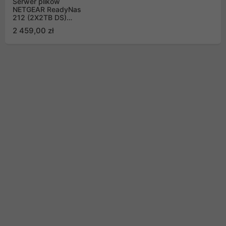
Serwer plików
NETGEAR ReadyNas
212 (2X2TB DS)
RN212D22-100NES
2 459,00 zł