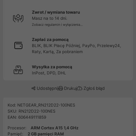
Zwrot / wymiana towaru
Masz na to 14 dni.
Zobacz regulamin i wyłączenia...
Zapłać za pomocą
BLIK, BLIK Płacę Później, PayPo, Przelewy24,
Raty, Kartą, Za pobraniem
Wysyłka za pomocą
InPost, DPD, DHL
Udostępnij
Drukuj
Zgłoś błąd
Kod: NETGEAR_RN212D22-100NES
SKU: RN212D22-100NES
EAN: 606449111859
Procesor:
ARM Cortex A15 1,4 GHz
Pamięć:
2 GB pamięci RAM