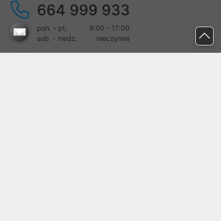
664 999 933
pon. - pt.
9:00 - 17:00
sob. - niedz.
nieczynne
pomoc@proline.pl
Dołącz do nas
Zgłoś błąd na stronie
Proline SA z siedzibą w Mirkowie (55-095), przy ul. Brzozowej 5,
wpisana do rejestru przedsiębiorców Krajowego Rejestru Sądowego
przez Sąd Rejonowy dla Wrocławia-Fabrycznej we Wrocławiu, VI
Wydział Gospodarczy Krajowego Rejestru Sądowego pod nr KRS:
0000282071, NIP: 8951898022, REGON: 020482041, BDO:
000437899. Kapitał zakładowy Spółki wynosi 500000,00 zł i został
on opłacony w całości.
© proline 1996 - 2026. Wszelkie prawa zastrzeżone.