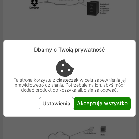
Prognoza wewnątrz domu - z chmurami i... z uśmiechem.
Dbamy o Twoją prywatność
Urządzenie ReadyNAS ułatwia tworzenie własnej,
prywatnej chmury domowej zapewniającej dostęp do
danych z dowolnego miejsca.
Ta strona korzysta z
ciasteczek
w celu zapewnienia jej
prawidłowego działania. Potrzebujemy ich, abyś mógł
dodać produkt do koszyka albo się zalogować.
Akceptuję wszystko
Ustawienia
Odtwarzaj. Oglądaj. Pokochaj.