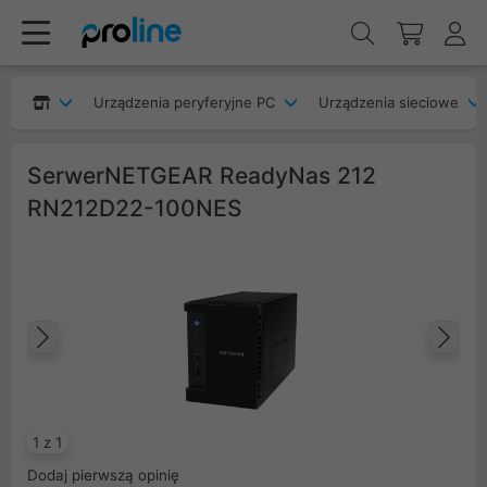
Urządzenia peryferyjne PC
Urządzenia sieciowe
SerwerNETGEAR ReadyNas 212
RN212D22-100NES
Poprzedni
Na
1 z 1
Dodaj pierwszą opinię