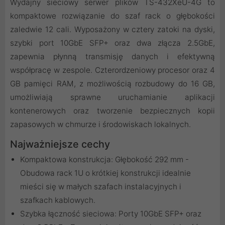
Wydajny sieciowy serwer plików TS-432XeU-4G to
kompaktowe rozwiązanie do szaf rack o głębokości
zaledwie 12 cali. Wyposażony w cztery zatoki na dyski,
szybki port 10GbE SFP+ oraz dwa złącza 2.5GbE,
zapewnia płynną transmisję danych i efektywną
współpracę w zespole. Czterordzeniowy procesor oraz 4
GB pamięci RAM, z możliwością rozbudowy do 16 GB,
umożliwiają sprawne uruchamianie aplikacji
kontenerowych oraz tworzenie bezpiecznych kopii
zapasowych w chmurze i środowiskach lokalnych.
Najważniejsze cechy
Kompaktowa konstrukcja: Głębokość 292 mm -
Obudowa rack 1U o krótkiej konstrukcji idealnie
mieści się w małych szafach instalacyjnych i
szafkach kablowych.
Szybka łączność sieciowa: Porty 10GbE SFP+ oraz