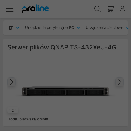
Urządzenia peryferyjne PC
Urządzenia sieciowe
Serwer plików QNAP TS-432XeU-4G
Poprzedni
Na
1 z 1
Dodaj pierwszą opinię