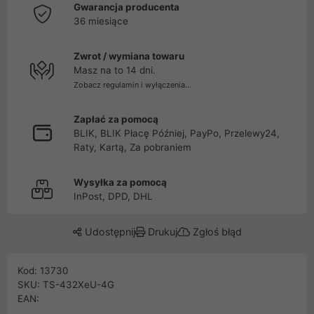
Gwarancja producenta
36 miesiące
Zwrot / wymiana towaru
Masz na to 14 dni.
Zobacz regulamin i wyłączenia...
Zapłać za pomocą
BLIK, BLIK Płacę Później, PayPo, Przelewy24,
Raty, Kartą, Za pobraniem
Wysyłka za pomocą
InPost, DPD, DHL
Udostępnij
Drukuj
Zgłoś błąd
Kod: 13730
SKU: TS-432XeU-4G
EAN: