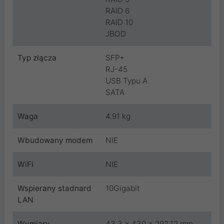
RAID 6
RAID 10
JBOD
Typ złącza
SFP+
RJ-45
USB Typu A
SATA
Waga
4.91 kg
Wbudowany modem
NIE
WiFi
NIE
Wspierany stadnard
10Gigabit
LAN
Wymiary
43.3 x 430 x 292.12 mm