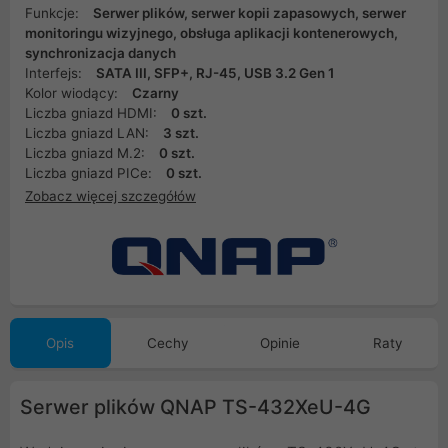
Funkcje:
Serwer plików, serwer kopii zapasowych, serwer
monitoringu wizyjnego, obsługa aplikacji kontenerowych,
synchronizacja danych
Interfejs:
SATA III, SFP+, RJ-45, USB 3.2 Gen 1
Kolor wiodący:
Czarny
Liczba gniazd HDMI:
0 szt.
Liczba gniazd LAN:
3 szt.
Liczba gniazd M.2:
0 szt.
Liczba gniazd PICe:
0 szt.
Zobacz więcej szczegółów
Opis
Cechy
Opinie
Raty
Serwer plików QNAP TS-432XeU-4G