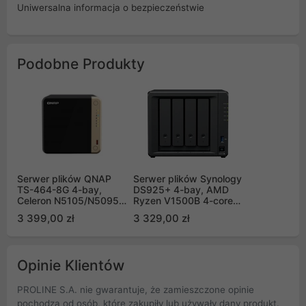
Uniwersalna informacja o bezpieczeństwie
Podobne Produkty
Serwer plików QNAP
Serwer plików Synology
TS-464-8G 4-bay,
DS925+ 4-bay, AMD
Celeron N5105/N5095
Ryzen V1500B 4-core
4-core 2.9 GHz, 16G
2.2 GHz, 4GB DDR4
3 399,00 zł
3 329,00 zł
RAM DDR4, 2x 2,5 GbE
RAM ECC, 2x2.5GbE
LAN, 2xUSB 2.0,
LAN, 2xUSB-A 3.0,
2xUSB 3.2, 1xHDMI, 2x
1xUSB-C
M.2 2280 NVMe
Opinie Klientów
PROLINE S.A. nie gwarantuje, że zamieszczone opinie
pochodzą od osób, które zakupiły lub używały dany produkt.