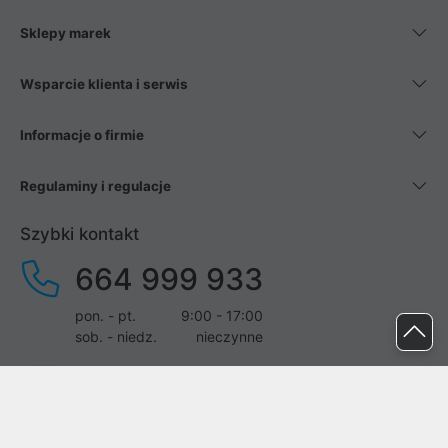
Sklepy marek
Wsparcie klienta i serwis
Informacje o firmie
Regulaminy i regulacje
Szybki kontakt
664 999 933
pon. - pt.
9:00 - 17:00
sob. - niedz.
nieczynne
pomoc@proline.pl
Dołącz do nas