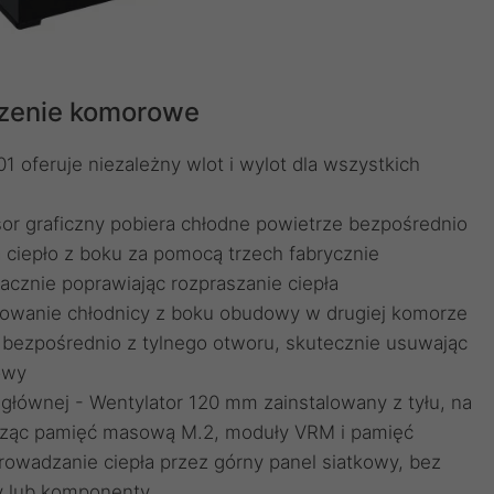
dzenie komorowe
 oferuje niezależny wlot i wylot dla wszystkich
or graficzny pobiera chłodne powietrze bezpośrednio
 ciepło z boku za pomocą trzech fabrycznie
cznie poprawiając rozpraszanie ciepła
towanie chłodnicy z boku obudowy w drugiej komorze
 bezpośrednio z tylnego otworu, skutecznie usuwając
owy
głównej - Wentylator 120 mm zainstalowany z tyłu, na
odząc pamięć masową M.2, moduły VRM i pamięć
owadzanie ciepła przez górny panel siatkowy, bez
y lub komponenty.