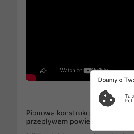
Dbamy o Two
Ta s
Pot
Pionowa konstrukcja z kompak
przepływem powietrza