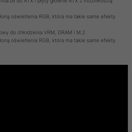
miarze do ATX i płyty główne ATX z możliwością
łoną oświetlenia RGB, która ma takie same efekty
dowy do chłodzenia VRM, DRAM i M.2
łoną oświetlenia RGB, która ma takie same efekty