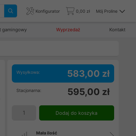
Konfigurator
0,00 zł
Mój Proline
t gamingowy
Wyprzedaż
Kontakt
583,00 zł
Wysyłkowa:
w
595,00 zł
Stacjonarna:
e
r
Dodaj do koszyka
Mała ilość