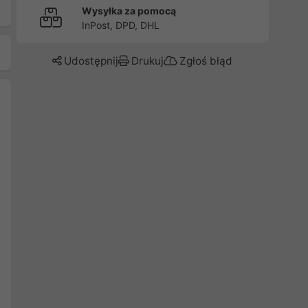
Wysyłka za pomocą
InPost, DPD, DHL
Udostępnij
Drukuj
Zgłoś błąd