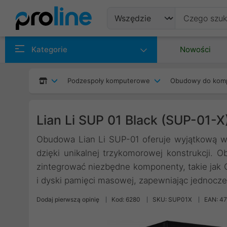
Produkty
Kategorie
Nowości
Producenci
Podzespoły komputerowe
Obudowy do kom
Kategorie
Lian Li SUP 01 Black (SUP-01-X
Obudowa Lian Li SUP-01 oferuje wyjątkową wyd
dzięki unikalnej trzykomorowej konstrukcji. 
zintegrować niezbędne komponenty, takie jak G
i dyski pamięci masowej, zapewniając jednocz
Dodaj pierwszą opinię
Kod: 6280
SKU: SUP01X
EAN: 4