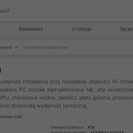
Bestsellery
pro
mocje
Sprzę
putera
Obudowy komputerowe
)
ajność chłodzenia przy niewielkiej objętości 45 litró
Obudowa PC została zaprojektowana tak, aby skuteczni
PU, chłodzenie wodne, zasilacz, płyta główna, proceso
eśnie doskonałą wydajność termiczną.
718466015587
Standard zasilacza:
ATX
Format płyty głównej:
ATX/Micro ATX/ITX