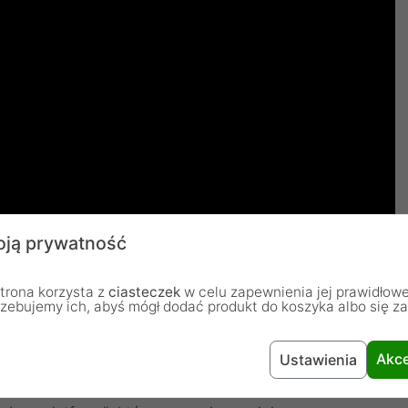
ją prywatność
trona korzysta z
ciasteczek
w celu zapewnienia jej prawidłowe
rzebujemy ich, abyś mógł dodać produkt do koszyka albo się z
towym układem i niezrównanym
Akce
Ustawienia