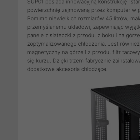
SUP01 posiada innowacyjną konstrukcję "stan
powierzchnię zajmowaną przez komputer w p
Pomimo niewielkich rozmiarów 45 litrów, ma
przemyślanemu układowi, zapewniając wyją
panele z siateczki z przodu, z boku i na gór
zoptymalizowanego chłodzenia. Jest również w
magnetyczny na górze i z przodu, filtr taco
się kurzu. Dzięki trzem fabrycznie zainsta
dodatkowe akcesoria chłodzące.