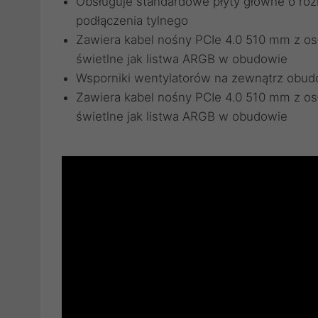
Obsługuje standardowe płyty główne o roz
podłączenia tylnego
Zawiera kabel nośny PCIe 4.0 510 mm z os
świetlne jak listwa ARGB w obudowie
Wsporniki wentylatorów na zewnątrz obu
Zawiera kabel nośny PCIe 4.0 510 mm z os
świetlne jak listwa ARGB w obudowie