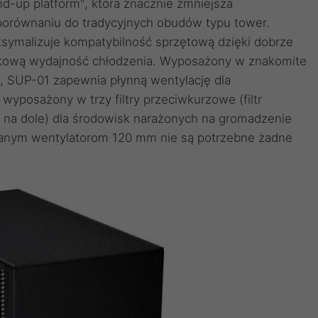
d-up platform", która znacznie zmniejsza
orównaniu do tradycyjnych obudów typu tower.
ksymalizuje kompatybilność sprzętową dzięki dobrze
tkową wydajność chłodzenia. Wyposażony w znakomite
ze, SUP-01 zapewnia płynną wentylację dla
yposażony w trzy filtry przeciwkurzowe (filtr
wy na dole) dla środowisk narażonych na gromadzenie
lowanym wentylatorom 120 mm nie są potrzebne żadne