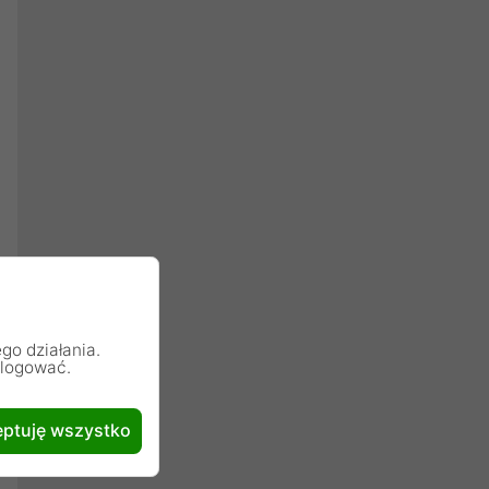
go działania.
alogować.
ptuję wszystko