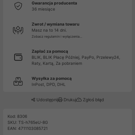
Gwarancja producenta
36 miesiące
Zwrot / wymiana towaru
Masz na to 14 dni.
Zobacz regulamin i wyłączenia...
Zapłać za pomocą
BLIK, BLIK Płacę Później, PayPo, Przelewy24,
Raty, Kartą, Za pobraniem
Wysyłka za pomocą
InPost, DPD, DHL
Udostępnij
Drukuj
Zgłoś błąd
Kod: 8306
SKU: TS-h765eU-8G
EAN: 4711103085721