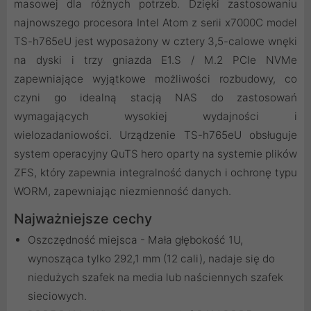
masowej dla różnych potrzeb. Dzięki zastosowaniu
najnowszego procesora Intel Atom z serii x7000C model
TS-h765eU jest wyposażony w cztery 3,5-calowe wnęki
na dyski i trzy gniazda E1.S / M.2 PCIe NVMe
zapewniające wyjątkowe możliwości rozbudowy, co
czyni go idealną stacją NAS do zastosowań
wymagających wysokiej wydajności i
wielozadaniowości. Urządzenie TS-h765eU obsługuje
system operacyjny QuTS hero oparty na systemie plików
ZFS, który zapewnia integralność danych i ochronę typu
WORM, zapewniając niezmienność danych.
Najważniejsze cechy
Oszczędność miejsca - Mała głębokość 1U,
wynosząca tylko 292,1 mm (12 cali), nadaje się do
niedużych szafek na media lub naściennych szafek
sieciowych.