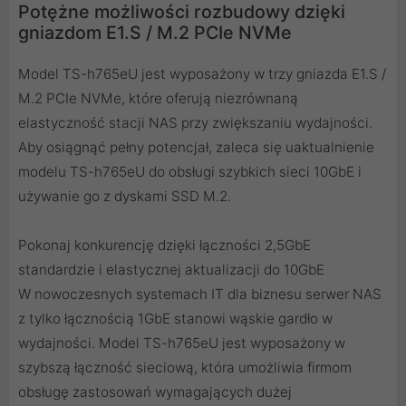
Potężne możliwości rozbudowy dzięki
gniazdom E1.S / M.2 PCIe NVMe
Model TS-h765eU jest wyposażony w trzy gniazda E1.S /
M.2 PCIe NVMe, które oferują niezrównaną
elastyczność stacji NAS przy zwiększaniu wydajności.
Aby osiągnąć pełny potencjał, zaleca się uaktualnienie
modelu TS-h765eU do obsługi szybkich sieci 10GbE i
używanie go z dyskami SSD M.2.
Pokonaj konkurencję dzięki łączności 2,5GbE
standardzie i elastycznej aktualizacji do 10GbE
W nowoczesnych systemach IT dla biznesu serwer NAS
z tylko łącznością 1GbE stanowi wąskie gardło w
wydajności. Model TS-h765eU jest wyposażony w
szybszą łączność sieciową, która umożliwia firmom
obsługę zastosowań wymagających dużej