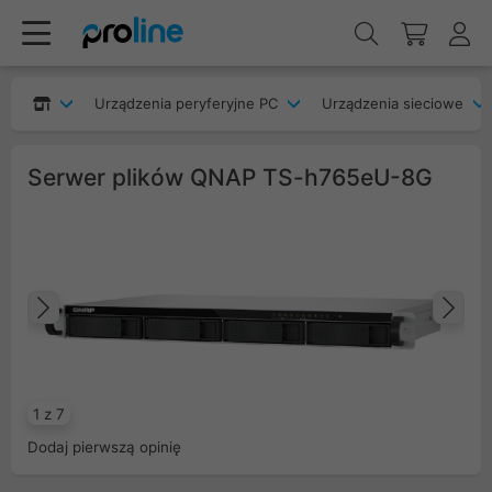
Urządzenia peryferyjne PC
Urządzenia sieciowe
Serwer plików QNAP TS-h765eU-8G
Poprzedni
Na
1 z 7
Dodaj pierwszą opinię