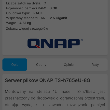
Liczba zatok na dyski:
7
Pojemność pamięci RAM:
8 GB
Obudowa typu:
RACK
Wspierany stadnard LAN:
2.5 Gigabit
Waga:
4.51 kg
Zobacz więcej szczegółów
Opis
Cechy
Opinie
Raty
Serwer plików QNAP TS-h765eU-8G
Montowany na stelażu 1U model TS-h765eU jest
przeznaczony do środowisk o ograniczonej przestrzeni,
oferując wydajne i niezawodne rozwiązanie pamięci