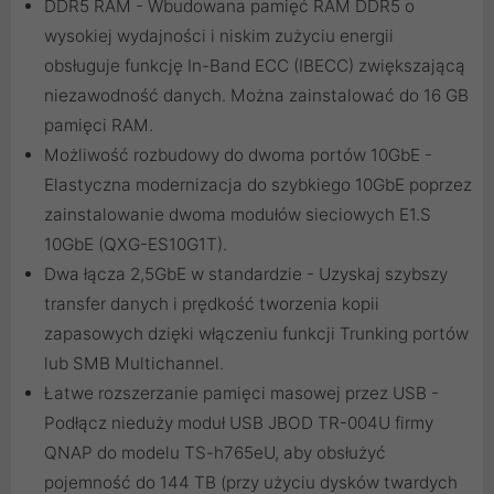
DDR5 RAM - Wbudowana pamięć RAM DDR5 o
wysokiej wydajności i niskim zużyciu energii
obsługuje funkcję In-Band ECC (IBECC) zwiększającą
niezawodność danych. Można zainstalować do 16 GB
pamięci RAM.
Możliwość rozbudowy do dwoma portów 10GbE -
Elastyczna modernizacja do szybkiego 10GbE poprzez
zainstalowanie dwoma modułów sieciowych E1.S
10GbE (QXG-ES10G1T).
Dwa łącza 2,5GbE w standardzie - Uzyskaj szybszy
transfer danych i prędkość tworzenia kopii
zapasowych dzięki włączeniu funkcji Trunking portów
lub SMB Multichannel.
Łatwe rozszerzanie pamięci masowej przez USB -
Podłącz nieduży moduł USB JBOD TR-004U firmy
QNAP do modelu TS-h765eU, aby obsłużyć
pojemność do 144 TB (przy użyciu dysków twardych