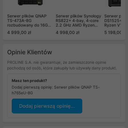
Serwer plików QNAP
Serwer plików Synology
Serwer plik
TS-473A-8G
RS822+ 4-bay, 4-core
DS1525+ 5-
rozbudowany do 16G
2.2 GHz AMD Ryzen
Ryzen V150
4-Bay NAS,
V1500B, 2 GB DDR4
2.2 GHz, 8
4 999,00 zł
4 998,00 zł
5 198,00 zł
Czterordzeniowy AMD
ECC SODIMM, 4xGbE
ECC, 2xM.2
Ryzen V1500B 2,2 GHz,
LAN, 2xUSB 3.2.1.
2x2,5GbE L
16GB RAM, 2x 2,5 GbE
1xPCIe, 1x eSATA
3.2,1x USB 
LAN, 4x USB 3.2, 2x
Opinie Klientów
M.2
PROLINE S.A. nie gwarantuje, że zamieszczone opinie
pochodzą od osób, które zakupiły lub używały dany produkt.
Masz ten produkt?
Dodaj pierwszą opinię: Serwer plików QNAP TS-
h765eU-8G
Dodaj pierwszą opinię...