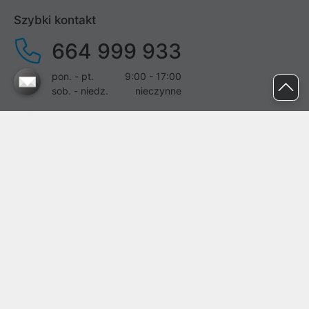
Szybki kontakt
664 999 933
pon. - pt.
9:00 - 17:00
sob. - niedz.
nieczynne
pomoc@proline.pl
Dołącz do nas
Zgłoś błąd na stronie
Proline SA z siedzibą w Mirkowie (55-095), przy ul. Brzozowej 5,
wpisana do rejestru przedsiębiorców Krajowego Rejestru Sądowego
przez Sąd Rejonowy dla Wrocławia-Fabrycznej we Wrocławiu, VI
Wydział Gospodarczy Krajowego Rejestru Sądowego pod nr KRS:
0000282071, NIP: 8951898022, REGON: 020482041, BDO:
000437899. Kapitał zakładowy Spółki wynosi 500000,00 zł i został