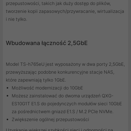
przepustowości, takich jak duży dostęp do plików,
tworzenie kopii zapasowych/przywracanie, wirtualizacja
i nie tylko.
Wbudowana łączność 2,5GbE
Model TS-h765eU jest wyposażony w dwa porty 2,5GbE,
przewyższając podobne konkurencyjne stacje NAS,
które zapewniają tylko 1GbE.
Możliwość modernizacji do 10GbE
Możesz zainstalować do dwoma urządzeń QXG-
ES10G1T E1.S do pojedynczych modułów sieci 10GbE
za pośrednictwem gniazd E1.S / M.2 PCIe NVMe.
Zwiększenie ogólnej przepustowości
Uzyskanie większej szybkości sieci i odporności na