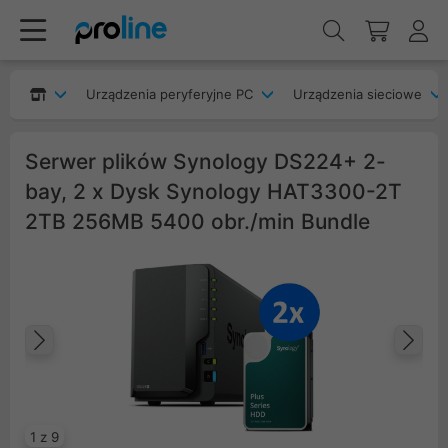
Urządzenia peryferyjne PC
Urządzenia sieciowe
Serwer plików Synology DS224+ 2-
bay, 2 x Dysk Synology HAT3300-2T
2TB 256MB 5400 obr./min Bundle
Poprzedni
Na
1 z 9