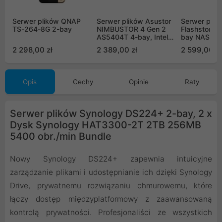
Serwer plików QNAP
Serwer plików Asustor
Serwer plik
TS-264-8G 2-bay
NIMBUSTOR 4 Gen 2
Flashstor 6
AS5404T 4-bay, Intel
bay NAS, Q
Celeron N5105 Quad-
2.0GHz, Dua
2 298,00 zł
2 389,00 zł
2 599,00 zł
Core 2.0GHz, 4GB RAM
Ports, 8GB
DDR4. 2x2.5 GbE LAN,
6x M.2 SSD
3x USB 3.2. HDMI 2.0B,
4 x M.2 NVMe
Opis
Cechy
Opinie
Raty
Serwer plików Synology DS224+ 2-bay, 2 x
Dysk Synology HAT3300-2T 2TB 256MB
5400 obr./min Bundle
Nowy Synology DS224+ zapewnia intuicyjne
zarządzanie plikami i udostępnianie ich dzięki Synology
Drive, prywatnemu rozwiązaniu chmurowemu, które
łączy dostęp międzyplatformowy z zaawansowaną
kontrolą prywatności. Profesjonaliści ze wszystkich