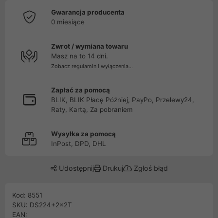
Gwarancja producenta
0 miesiące
Zwrot / wymiana towaru
Masz na to 14 dni.
Zobacz regulamin i wyłączenia...
Zapłać za pomocą
BLIK, BLIK Płacę Później, PayPo, Przelewy24,
Raty, Kartą, Za pobraniem
Wysyłka za pomocą
InPost, DPD, DHL
Udostępnij
Drukuj
Zgłoś błąd
Kod: 8551
SKU: DS224+2x2T
EAN: