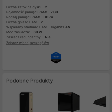
Liczba zatok na dyski:
2
Pojemność pamięci RAM:
2 GB
Rodzaj pamięci RAM:
DDR4
Liczba gniazd LAN:
2
Wspierany stadnard LAN:
Gigabit LAN
Moc zasilacza:
60 W
Zasilacz redundantny:
Nie
Zobacz więcej szczegółów
Podobne Produkty