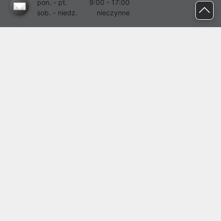
pon. - pt.
9:00 - 17:00
sob. - niedz.
nieczynne
pomoc@proline.pl
Dołącz do nas
Zgłoś błąd na stronie
Proline SA z siedzibą w Mirkowie (55-095), przy ul. Brzozowej 5,
wpisana do rejestru przedsiębiorców Krajowego Rejestru Sądowego
przez Sąd Rejonowy dla Wrocławia-Fabrycznej we Wrocławiu, VI
Wydział Gospodarczy Krajowego Rejestru Sądowego pod nr KRS:
0000282071, NIP: 8951898022, REGON: 020482041, BDO:
000437899. Kapitał zakładowy Spółki wynosi 500000,00 zł i został
on opłacony w całości.
© proline 1996 - 2026. Wszelkie prawa zastrzeżone.