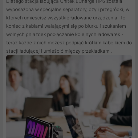
Dlatego stacja ładująca Unitek uCharge HP6 została
wyposażona w specjalne separatory, czyli przegródki, w
których umieścisz wszystkie ładowane urządzenia. To
koniec z kablami walającymi się po biurku i szukaniem
wolnych gniazdek podłączanie kolejnych ładowarek -
teraz każde z nich możesz podpiąć krótkim kabelkiem do
stacji ładującej i umieścić między przekładkami.