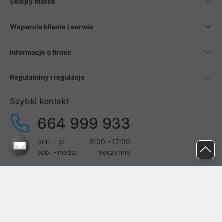
Sklepy marek
Wsparcie klienta i serwis
Informacje o firmie
Regulaminy i regulacje
Szybki kontakt
664 999 933
pon. - pt.
9:00 - 17:00
sob. - niedz.
nieczynne
pomoc@proline.pl
Dołącz do nas