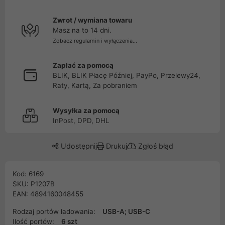
Zwrot / wymiana towaru
Masz na to 14 dni.
Zobacz regulamin i wyłączenia...
Zapłać za pomocą
BLIK, BLIK Płacę Później, PayPo, Przelewy24,
Raty, Kartą, Za pobraniem
Wysyłka za pomocą
InPost, DPD, DHL
Udostępnij
Drukuj
Zgłoś błąd
Kod: 6169
SKU: P1207B
EAN: 4894160048455
Rodzaj portów ładowania:
USB-A; USB-C
Ilość portów:
6 szt