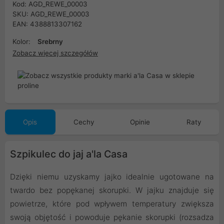
Kod: AGD_REWE_00003
SKU: AGD_REWE_00003
EAN: 4388813307162
Kolor:
Srebrny
Zobacz więcej szczegółów
Opis
Cechy
Opinie
Raty
Szpikulec do jaj a'la Casa
Dzięki niemu uzyskamy jajko idealnie ugotowane na
twardo bez popękanej skorupki. W jajku znajduje się
powietrze, które pod wpływem temperatury zwiększa
swoją objętość i powoduje pękanie skorupki (rozsadza