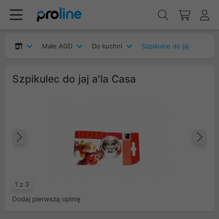
Małe AGD
Do kuchni
Szpikulce do jaj
Szpikulec do jaj a'la Casa
Poprzedni
Na
1 z 3
Dodaj pierwszą opinię