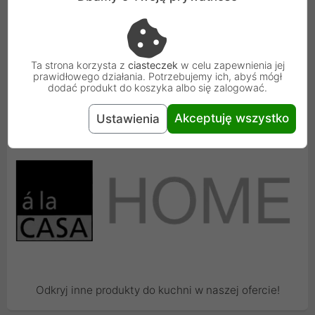
Ta strona korzysta z
ciasteczek
w celu zapewnienia jej
prawidłowego działania. Potrzebujemy ich, abyś mógł
dodać produkt do koszyka albo się zalogować.
a'la Casa to marka premium
Akceptuję wszystko
Ustawienia
Odkryj inne produkty do kuchni w naszej ofercie!