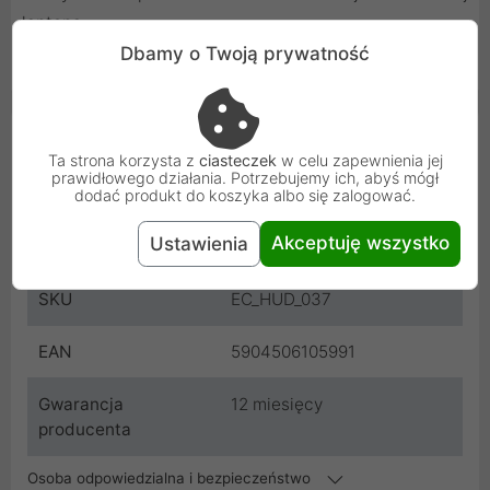
laptopa.
Dbamy o Twoją prywatność
Cechy produktu
Ta strona korzysta z
ciasteczek
w celu zapewnienia jej
prawidłowego działania. Potrzebujemy ich, abyś mógł
Producent
HP
dodać produkt do koszyka albo się zalogować.
Akceptuję wszystko
Ustawienia
Kod
EC_HUD_037
SKU
EC_HUD_037
EAN
5904506105991
Gwarancja
12 miesięcy
producenta
Osoba odpowiedzialna i bezpieczeństwo