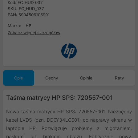
Kod: EC_HUD_037
SKU: EC_HUD_037
EAN: 5904506105991
Marka:
HP
Zobacz więcej szczegółów
Opis
Cechy
Opinie
Raty
Taśma matrycy HP SPS: 720557-001
Nowa taśma matrycy HP SPS: 720557-001. Niezbędny
kabel LVDS (ozn. DD0Y34LC001) do naprawy ekranu w
laptopie HP. Rozwiązuje problemy z migotaniem,
paskami lub brakiem obrazu. Fabrycznie nowy,