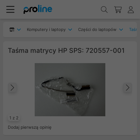
Komputery i laptopy
Części do laptopów
Taśm
Taśma matrycy HP SPS: 720557-001
Poprzedni
Na
1 z 2
Dodaj pierwszą opinię