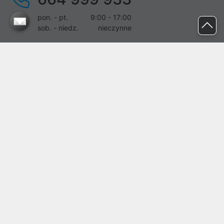
pon. - pt.
9:00 - 17:00
sob. - niedz.
nieczynne
pomoc@proline.pl
Dołącz do nas
Zgłoś błąd na stronie
Proline SA z siedzibą w Mirkowie (55-095), przy ul. Brzozowej 5,
wpisana do rejestru przedsiębiorców Krajowego Rejestru Sądowego
przez Sąd Rejonowy dla Wrocławia-Fabrycznej we Wrocławiu, VI
Wydział Gospodarczy Krajowego Rejestru Sądowego pod nr KRS:
0000282071, NIP: 8951898022, REGON: 020482041, BDO:
000437899. Kapitał zakładowy Spółki wynosi 500000,00 zł i został
on opłacony w całości.
© proline 1996 - 2026. Wszelkie prawa zastrzeżone.