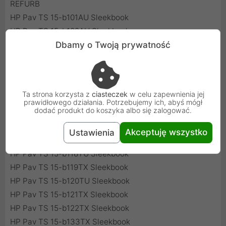
REFURB
HP Pav TS 15-b101AU Sleekbook
HP Pav TS 15-b102AU Sleekbook
Dbamy o Twoją prywatność
HP Pav TS 15-b103AU Sleekbook
HP Pav TS 15-b104AU Sleekbook
HP Pav TS 15-b107AU Sleekbook
HP Pav TS 15-b108AU Sleekbook
Ta strona korzysta z
ciasteczek
w celu zapewnienia jej
HP Pav TS 15-b109AU Sleekbook
prawidłowego działania. Potrzebujemy ich, abyś mógł
dodać produkt do koszyka albo się zalogować.
HP Pav TS 15-b115TX Sleekbook
HP Pav TS 15-b116TX Sleekbook
Akceptuję wszystko
Ustawienia
HP Pav TS 15-b117TX Sleekbook
HP Pav TS 15-b118TU Sleekbook
HP Pav TS 15-b119TX Sleekbook
HP Pav TS 15-b120TU Sleekbook
HP Pav TS 15-b121TX Sleekbook
HP Pav TS 15-b122TX Sleekbook
HP Pav TS 15-b133TX Sleekbook