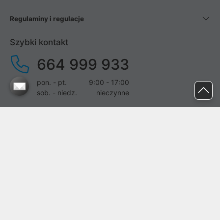
Regulaminy i regulacje
Szybki kontakt
664 999 933
pon. - pt.
9:00 - 17:00
sob. - niedz.
nieczynne
pomoc@proline.pl
Dołącz do nas
Zgłoś błąd na stronie
Proline SA z siedzibą w Mirkowie (55-095), przy ul. Brzozowej 5,
wpisana do rejestru przedsiębiorców Krajowego Rejestru Sądowego
przez Sąd Rejonowy dla Wrocławia-Fabrycznej we Wrocławiu, VI