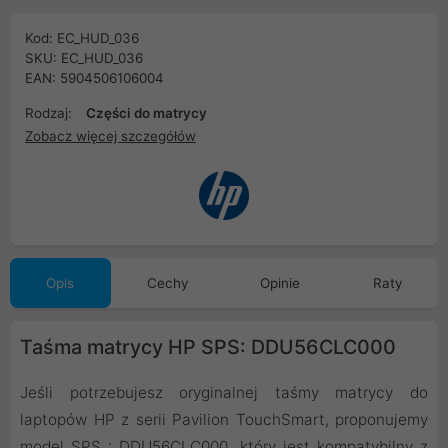
Kod: EC_HUD_036
SKU: EC_HUD_036
EAN: 5904506106004
Rodzaj:
Części do matrycy
Zobacz więcej szczegółów
Opis
Cechy
Opinie
Raty
Taśma matrycy HP SPS: DDU56CLC000
Jeśli potrzebujesz oryginalnej taśmy matrycy do
laptopów HP z serii Pavilion TouchSmart, proponujemy
model SPS : DDU56CLC000, który jest kompatybilny z