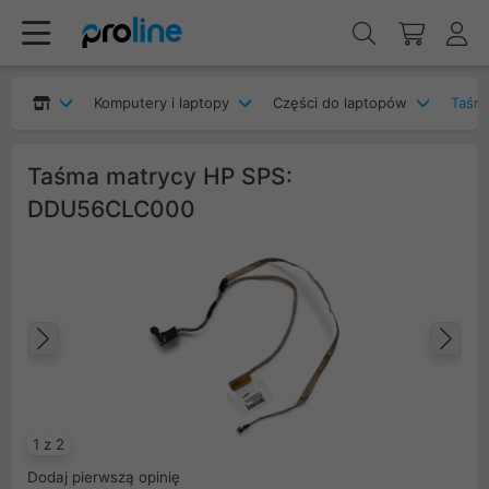
Komputery i laptopy
Części do laptopów
Taśm
Taśma matrycy HP SPS:
DDU56CLC000
Poprzedni
Na
1 z 2
Dodaj pierwszą opinię