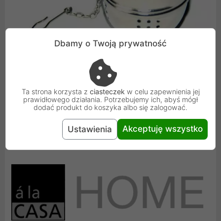
Dbamy o Twoją prywatność
Ta strona korzysta z
ciasteczek
w celu zapewnienia jej
prawidłowego działania. Potrzebujemy ich, abyś mógł
dodać produkt do koszyka albo się zalogować.
Akceptuję wszystko
Ustawienia
a'la Casa to marka premium