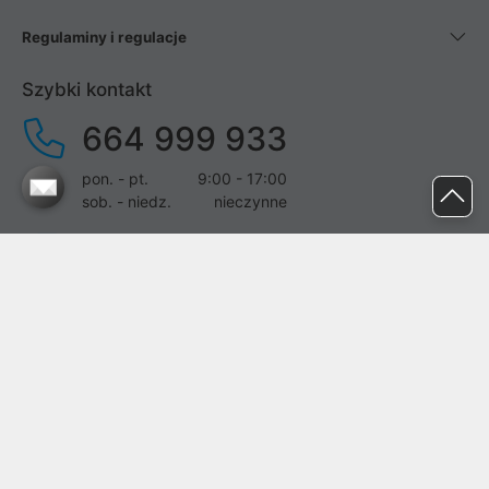
Regulaminy i regulacje
Szybki kontakt
664 999 933
pon. - pt.
9:00 - 17:00
sob. - niedz.
nieczynne
pomoc@proline.pl
Dołącz do nas
Zgłoś błąd na stronie
Proline SA z siedzibą w Mirkowie (55-095), przy ul. Brzozowej 5,
wpisana do rejestru przedsiębiorców Krajowego Rejestru Sądowego
przez Sąd Rejonowy dla Wrocławia-Fabrycznej we Wrocławiu, VI