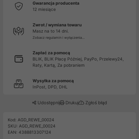
Gwarancja producenta
12 miesiące
Zwrot / wymiana towaru
Masz na to 14 dni.
Zobacz regulamin i wyłączenia...
Zapłać za pomocą
BLIK, BLIK Płacę Później, PayPo, Przelewy24,
Raty, Kartą, Za pobraniem
Wysyłka za pomocą
InPost, DPD, DHL
Udostępnij
Drukuj
Zgłoś błąd
Kod: AGD_REWE_00024
SKU: AGD_REWE_00024
EAN: 4388813307124