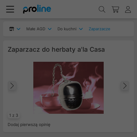
Małe AGD
Do kuchni
Zaparzacze
Zaparzacz do herbaty a'la Casa
Poprzedni
Na
1 z 3
Dodaj pierwszą opinię