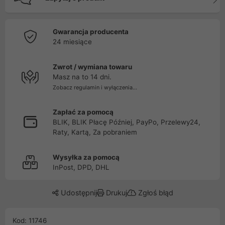
Gwarancja producenta
24 miesiące
Zwrot / wymiana towaru
Masz na to 14 dni.
Zobacz regulamin i wyłączenia...
Zapłać za pomocą
BLIK, BLIK Płacę Później, PayPo, Przelewy24,
Raty, Kartą, Za pobraniem
Wysyłka za pomocą
InPost, DPD, DHL
Udostępnij
Drukuj
Zgłoś błąd
Kod: 11746