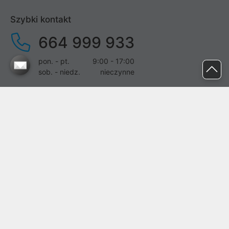
Szybki kontakt
664 999 933
pon. - pt.
9:00 - 17:00
sob. - niedz.
nieczynne
pomoc@proline.pl
Dołącz do nas
Zgłoś błąd na stronie
Proline SA z siedzibą w Mirkowie (55-095), przy ul. Brzozowej 5,
wpisana do rejestru przedsiębiorców Krajowego Rejestru Sądowego
przez Sąd Rejonowy dla Wrocławia-Fabrycznej we Wrocławiu, VI
Wydział Gospodarczy Krajowego Rejestru Sądowego pod nr KRS:
0000282071, NIP: 8951898022, REGON: 020482041, BDO:
000437899. Kapitał zakładowy Spółki wynosi 500000,00 zł i został