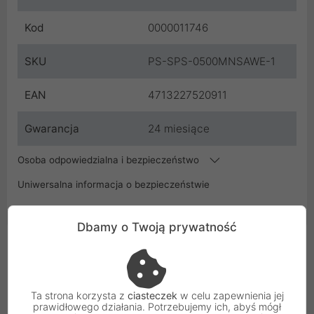
Kod
0000011746
SKU
PS-SPS-0500MNSAWE-1
EAN
4713227520911
Gwarancja
24 miesiące
Osoba odpowiedzialna i bezpieczeństwo
Uniwersalna informacja o bezpieczeństwie
Dbamy o Twoją prywatność
Podobne Produkty
Ta strona korzysta z
ciasteczek
w celu zapewnienia jej
prawidłowego działania. Potrzebujemy ich, abyś mógł