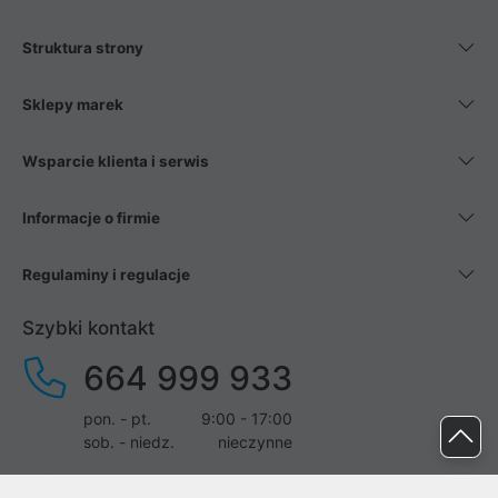
Struktura strony
Sklepy marek
Wsparcie klienta i serwis
Informacje o firmie
Regulaminy i regulacje
Szybki kontakt
664 999 933
pon. - pt.
9:00 - 17:00
sob. - niedz.
nieczynne
pomoc@proline.pl