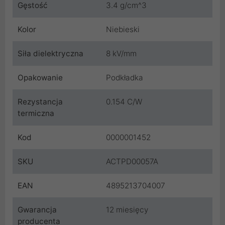
Gęstość
3.4 g/cm^3
Kolor
Niebieski
Siła dielektryczna
8 kV/mm
Opakowanie
Podkładka
Rezystancja
0.154 C/W
termiczna
Kod
0000001452
SKU
ACTPD00057A
EAN
4895213704007
Gwarancja
12 miesięcy
producenta