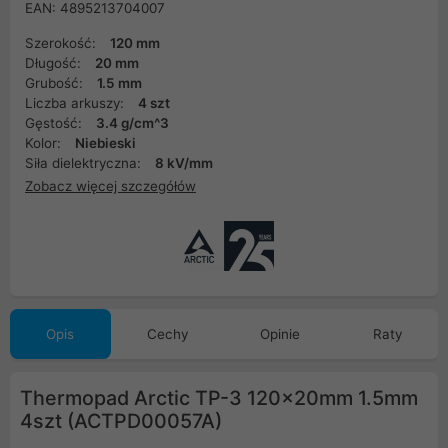
EAN: 4895213704007
Szerokość:
120 mm
Długość:
20 mm
Grubość:
1.5 mm
Liczba arkuszy:
4 szt
Gęstość:
3.4 g/cm^3
Kolor:
Niebieski
Siła dielektryczna:
8 kV/mm
Zobacz więcej szczegółów
Opis
Cechy
Opinie
Raty
Thermopad Arctic TP-3 120x20mm 1.5mm
4szt (ACTPD00057A)