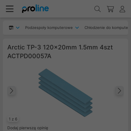
Podzespoły komputerowe
Chłodzenie do komputer
Arctic TP-3 120x20mm 1.5mm 4szt
ACTPD00057A
Poprzedni
Na
1 z 6
Dodaj pierwszą opinię