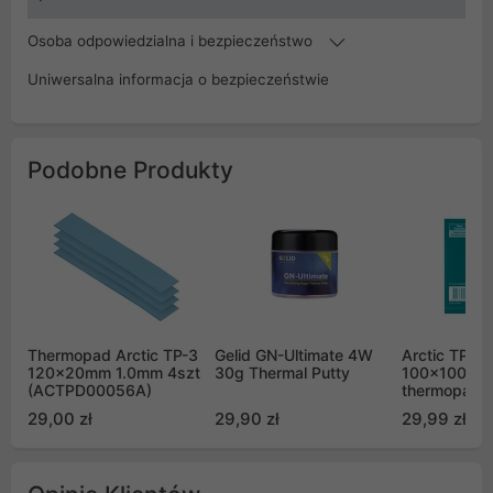
Osoba odpowiedzialna i bezpieczeństwo
Uniwersalna informacja o bezpieczeństwie
Podobne Produkty
Thermopad Arctic TP-3
Gelid GN-Ultimate 4W
Arctic TP-4
120x20mm 1.0mm 4szt
30g Thermal Putty
100x100mm
(ACTPD00056A)
thermopad 
(ACTPD000
29,00 zł
29,90 zł
29,99 zł