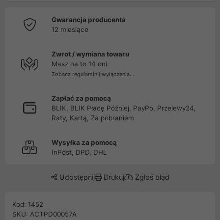
Gwarancja producenta
12 miesiące
Zwrot / wymiana towaru
Masz na to 14 dni.
Zobacz regulamin i wyłączenia...
Zapłać za pomocą
BLIK, BLIK Płacę Później, PayPo, Przelewy24,
Raty, Kartą, Za pobraniem
Wysyłka za pomocą
InPost, DPD, DHL
Udostępnij
Drukuj
Zgłoś błąd
Kod: 1452
SKU: ACTPD00057A