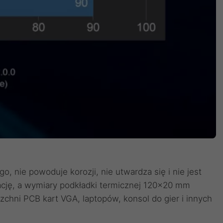
 nie powoduje korozji, nie utwardza ​​się i nie jest
ację, a wymiary podkładki termicznej 120×20 mm
chni PCB kart VGA, laptopów, konsol do gier i innych