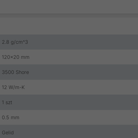
2.8 g/cm^3
120x20 mm
3500 Shore
12 W/m-K
1 szt
0.5 mm
Gelid