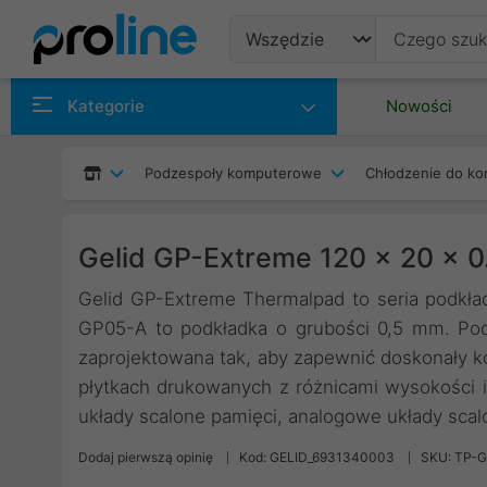
Produkty
Kategorie
Nowości
Producenci
Podzespoły komputerowe
Chłodzenie do ko
Kategorie
Gelid GP-Extreme 120 x 20 x 
Gelid GP-Extreme Thermalpad to seria podkł
GP05-A to podkładka o grubości 0,5 mm. Po
zaprojektowana tak, aby zapewnić doskonały ko
płytkach drukowanych z różnicami wysokości i 
układy scalone pamięci, analogowe układy sca
Dodaj pierwszą opinię
Kod: GELID_6931340003
SKU: TP-