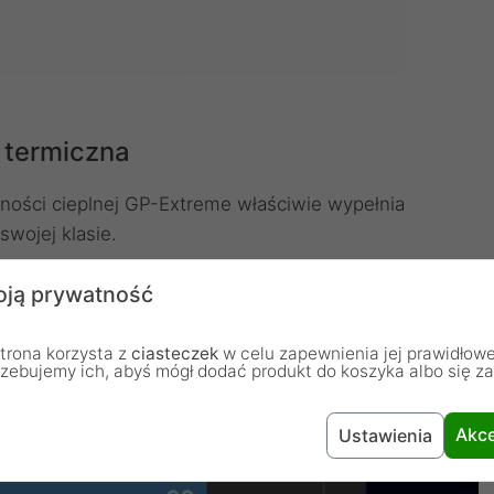
 termiczna
dności cieplnej GP-Extreme właściwie wypełnia
swojej klasie.
ją prywatność
trona korzysta z
ciasteczek
w celu zapewnienia jej prawidłowe
rzebujemy ich, abyś mógł dodać produkt do koszyka albo się z
Akce
Ustawienia