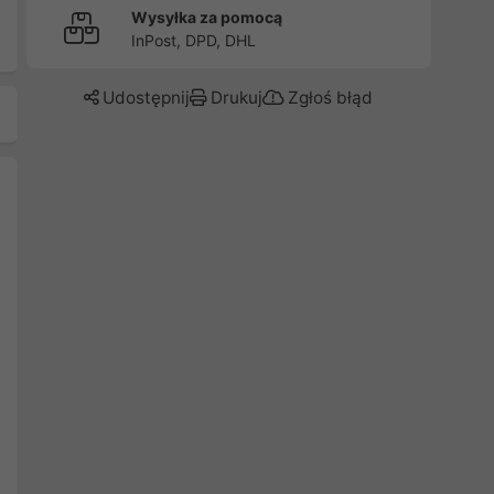
Wysyłka za pomocą
InPost, DPD, DHL
Udostępnij
Drukuj
Zgłoś błąd