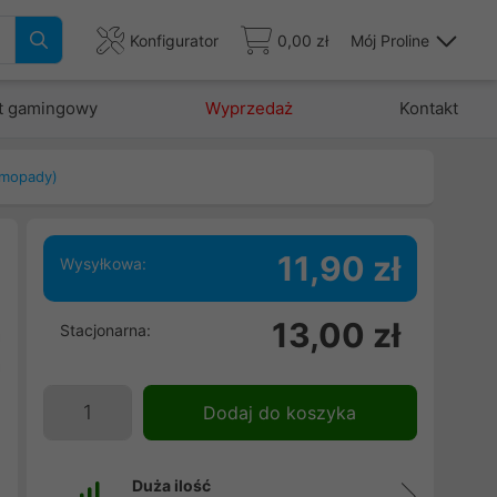
Konfigurator
0,00 zł
Mój Proline
t gamingowy
Wyprzedaż
Kontakt
rmopady)
11,90 zł
Wysyłkowa:
-
13,00 zł
Stacjonarna:
a
a
,
Dodaj do koszyka
Duża ilość