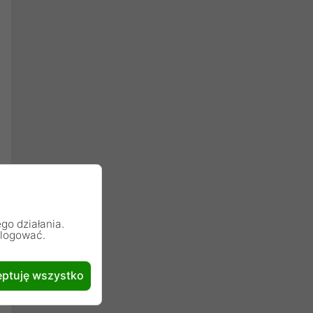
go działania.
alogować.
ptuję wszystko