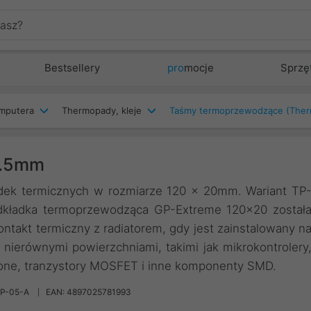
Bestsellery
pro
mocje
Sprzę
mputera
Thermopady, kleje
Taśmy termoprzewodzące (The
0.5mm
adek termicznych w rozmiarze 120 x 20mm. Wariant TP
dkładka termoprzewodząca GP-Extreme 120×20 został
ntakt termiczny z radiatorem, gdy jest zainstalowany n
nierównymi powierzchniami, takimi jak mikrokontrolery
lone, tranzystory MOSFET i inne komponenty SMD.
GP-05-A
EAN: 4897025781993