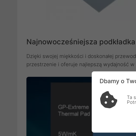
Najnowocześniejsza podkładka
Dzięki swojej miękkości i doskonałej przewo
przestrzenie i oferuje najlepszą wydajność w 
Dbamy o Two
Ta s
Pot