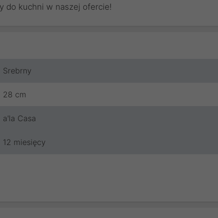
y do kuchni w naszej ofercie!
Srebrny
28 cm
a'la Casa
12 miesięcy