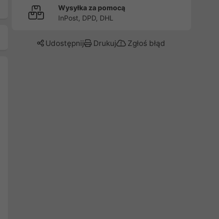
Wysyłka za pomocą
InPost, DPD, DHL
Udostępnij
Drukuj
Zgłoś błąd