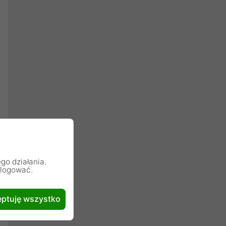
go działania.
alogować.
ptuję wszystko