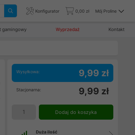
Konfigurator
0,00 zł
Mój Proline
t gamingowy
Wyprzedaż
Kontakt
9,99 zł
Wysyłkowa:
ć
9,99 zł
Stacjonarna:
z
y
Dodaj do koszyka
Duża ilość