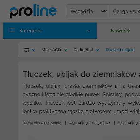
Produkty
Kategorie
Nowości
Producenci
Małe AGD
Do kuchni
Tłuczki i ubijaki
Kategorie
Tłuczek, ubijak do ziemniaków 
Tłuczek, ubijak, praska ziemniaków a' la Ca
pyszne i idealnie gładkie puree. Spiralny, pod
wysiłku. Tłuczek jest bardzo wytrzymały wyko
jest w praktyczną rączkę z otworem umożliwiaj
Dodaj pierwszą opinię
Kod: AGD_REWE_00153
SKU: AGD_