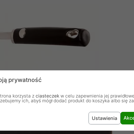
ją prywatność
trona korzysta z
ciasteczek
w celu zapewnienia jej prawidłowe
rzebujemy ich, abyś mógł dodać produkt do koszyka albo się z
Akce
Ustawienia