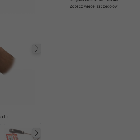
Zobacz więcej szczegółów
Następny
uktu
Następny