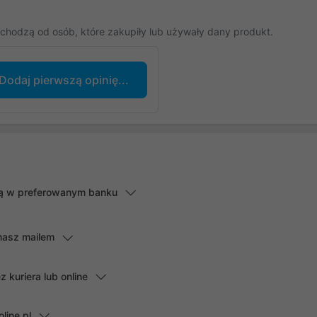
chodzą od osób, które zakupiły lub używały dany produkt.
Dodaj pierwszą opinię...
lną w preferowanym banku
masz mailem
kuriera lub online
line.pl