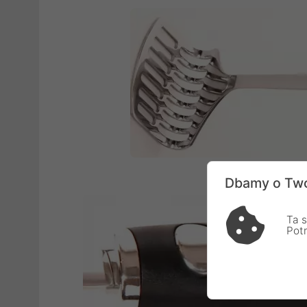
Dbamy o Two
Ta s
Pot