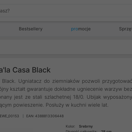
Bestsellery
pro
mocje
Sprzę
a'la Casa Black
sa Black. Ugniatacz do ziemniaków pozwoli przygotowa
wójny kształt gwarantuje dokładne ugniecenie warzyw be
nany jest ze stali szlachetnej 18/0. Ubijak wyposażon
ącym powieszenie. Posłuży w kuchni wiele lat.
REWE_00153
EAN: 4388813306448
Kolor:
Srebrny
Długość całkowita:
28 cm