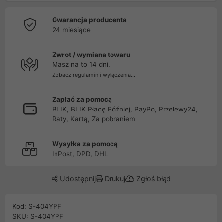
Gwarancja producenta
24 miesiące
Zwrot / wymiana towaru
Masz na to 14 dni.
Zobacz regulamin i wyłączenia...
Zapłać za pomocą
BLIK, BLIK Płacę Później, PayPo, Przelewy24,
Raty, Kartą, Za pobraniem
Wysyłka za pomocą
InPost, DPD, DHL
Udostępnij
Drukuj
Zgłoś błąd
Kod: S-404YPF
SKU: S-404YPF