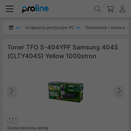
Urządzenia peryferyjne PC
Drukowanie i skanery
Toner TFO S-404YPF Samsung 404S
(CLTY404S) Yellow 1000stron
Poprzedni
Na
1 z 1
Dodaj pierwszą opinię