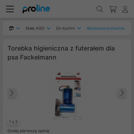
Małe AGD
Do kuchni
Akcesoria kuchenne
Torebka higieniczna z futerałem dla
psa Fackelmann
Poprzedni
Na
1 z 2
Dodaj pierwszą opinię