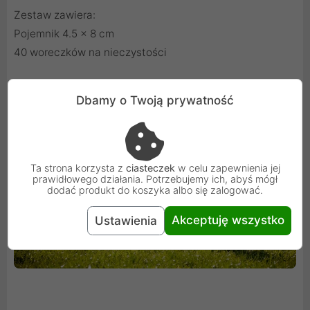
Zestaw zawiera:
Pojemnik 4.5 x 8 cm
40 woreczków na nieczystości
Dbamy o Twoją prywatność
Ta strona korzysta z
ciasteczek
w celu zapewnienia jej
prawidłowego działania. Potrzebujemy ich, abyś mógł
dodać produkt do koszyka albo się zalogować.
Akceptuję wszystko
Ustawienia