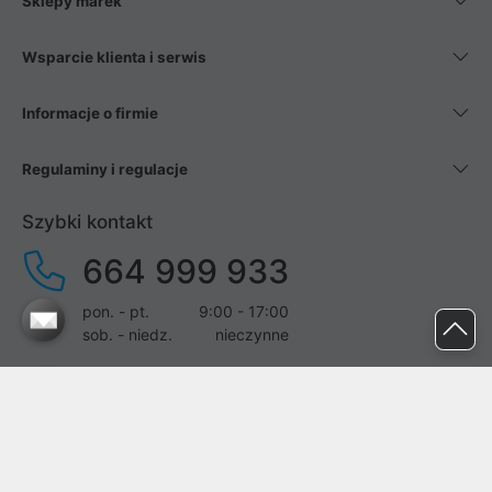
Sklepy marek
Wsparcie klienta i serwis
Informacje o firmie
Regulaminy i regulacje
Szybki kontakt
664 999 933
pon. - pt.
9:00 - 17:00
sob. - niedz.
nieczynne
pomoc@proline.pl
Dołącz do nas