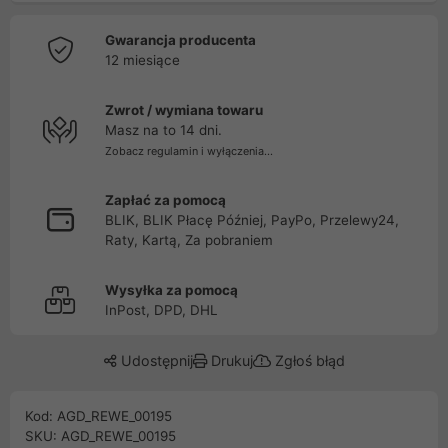
Gwarancja producenta
12 miesiące
Zwrot / wymiana towaru
Masz na to 14 dni.
Zobacz regulamin i wyłączenia...
Zapłać za pomocą
BLIK, BLIK Płacę Później, PayPo, Przelewy24,
Raty, Kartą, Za pobraniem
Wysyłka za pomocą
InPost, DPD, DHL
Udostępnij
Drukuj
Zgłoś błąd
Kod: AGD_REWE_00195
SKU: AGD_REWE_00195