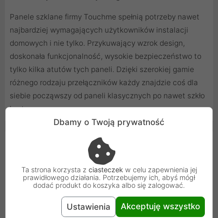
Panele szklane firmy Touchme spełnią potrzeby nawet
najbardziej wymagających użytkowników instalacji
domowych i nie tylko. Przykuwający wzrok design,
doskonała funkcjonalność, wysokie bezpieczeństwo to
tylko kilka atutów tych paneli. Dzięki szerokiej gamie
różnego rodzaju przełączników każdy znajdzie coś dla
siebie począwszy od paneli klasycznych po nawet szkło
hartowane.
Dbamy o Twoją prywatność
Cechy produktu
Kolor
Czarny
Ta strona korzysta z
ciasteczek
w celu zapewnienia jej
prawidłowego działania. Potrzebujemy ich, abyś mógł
dodać produkt do koszyka albo się zalogować.
Wymiar
86 x 158 mm
Akceptuję wszystko
Ustawienia
Typ
Panel szklany duży