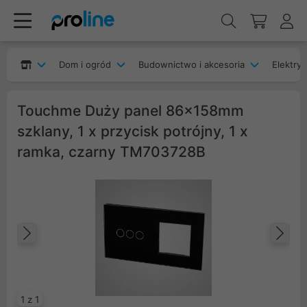
Dom i ogród
Budownictwo i akcesoria
Elektryk
Touchme Duży panel 86x158mm
szklany, 1 x przycisk potrójny, 1 x
ramka, czarny TM703728B
Poprzedni
Na
1 z 1