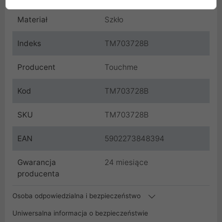
Materiał
Szkło
Indeks
TM703728B
Producent
Touchme
Kod
TM703728B
SKU
TM703728B
EAN
5902273848394
Gwarancja
24 miesiące
producenta
Osoba odpowiedzialna i bezpieczeństwo
Uniwersalna informacja o bezpieczeństwie