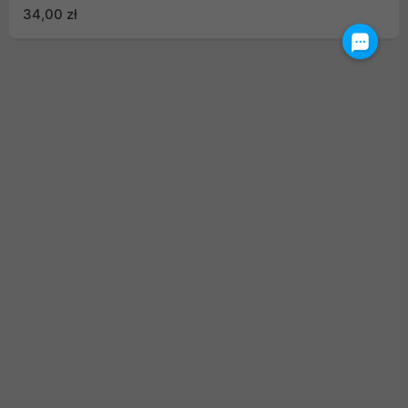
ramka, czarny
34,00 zł
TM703728B