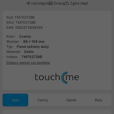
Udostępnij
Drukuj
Zgłoś błąd
Kod: TM703728B
SKU: TM703728B
EAN: 5902273848394
Kolor:
Czarny
Wymiar:
86 x 158 mm
Typ:
Panel szklany duży
Materiał:
Szkło
Indeks:
TM703728B
Zobacz więcej szczegółów
Opis
Cechy
Opinie
Raty