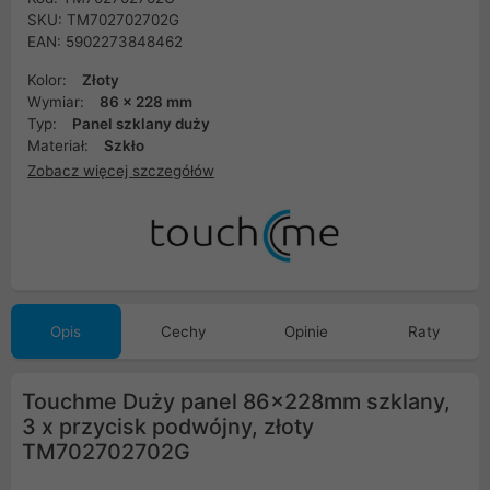
SKU: TM702702702G
EAN: 5902273848462
Kolor:
Złoty
Wymiar:
86 x 228 mm
Typ:
Panel szklany duży
Materiał:
Szkło
Zobacz więcej szczegółów
Opis
Cechy
Opinie
Raty
Touchme Duży panel 86x228mm szklany,
3 x przycisk podwójny, złoty
TM702702702G