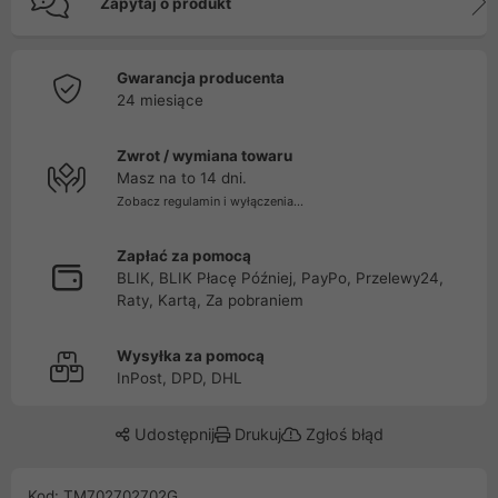
Zapytaj o produkt
Gwarancja producenta
24 miesiące
Zwrot / wymiana towaru
Masz na to 14 dni.
Zobacz regulamin i wyłączenia...
Zapłać za pomocą
BLIK, BLIK Płacę Później, PayPo, Przelewy24,
Raty, Kartą, Za pobraniem
Wysyłka za pomocą
InPost, DPD, DHL
Udostępnij
Drukuj
Zgłoś błąd
Kod: TM702702702G