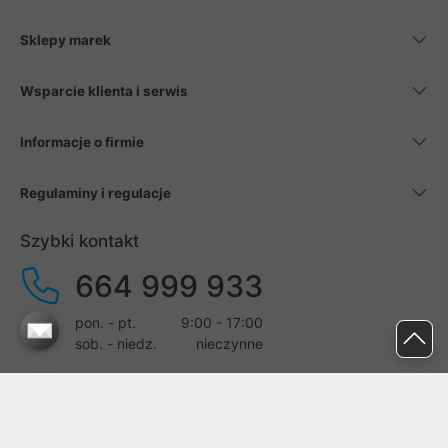
Sklepy marek
Wsparcie klienta i serwis
Informacje o firmie
Regulaminy i regulacje
Szybki kontakt
664 999 933
pon. - pt.
9:00 - 17:00
sob. - niedz.
nieczynne
pomoc@proline.pl
Dołącz do nas