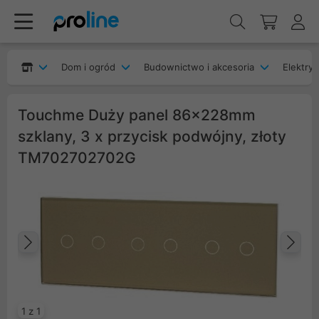
Dom i ogród
Budownictwo i akcesoria
Elektryk
Touchme Duży panel 86x228mm
szklany, 3 x przycisk podwójny, złoty
TM702702702G
Poprzedni
Na
1 z 1