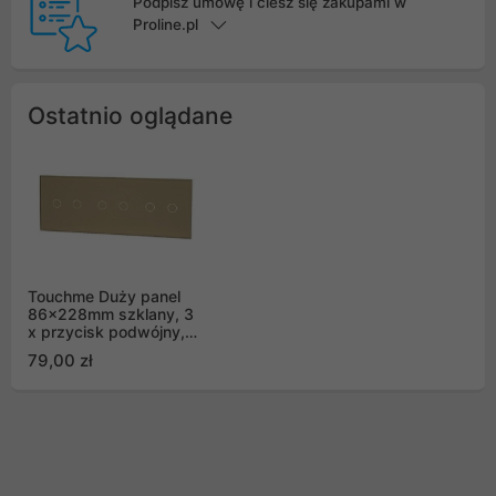
Podpisz umowę i ciesz się zakupami w
Proline.pl
Ostatnio oglądane
Touchme Duży panel
86x228mm szklany, 3
x przycisk podwójny,
złoty TM702702702G
79,00 zł