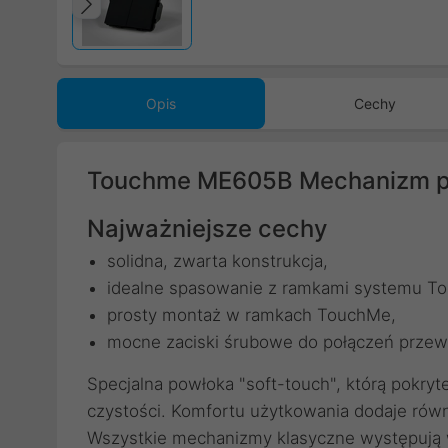
Poprzedni
Opis
Cechy
Touchme ME605B Mechanizm po
Najważniejsze cechy
solidna, zwarta konstrukcja,
idealne spasowanie z ramkami systemu T
prosty montaż w ramkach TouchMe,
mocne zaciski śrubowe do połączeń prze
Specjalna powłoka "soft-touch", którą pokryt
czystości. Komfortu użytkowania dodaje równ
Wszystkie mechanizmy klasyczne występują w 