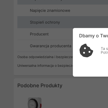
Napięcie znamionowe
Stopień ochrony
Producent
Dbamy o Two
Gwarancja producenta
Ta s
Pot
Osoba odpowiedzialna i bezpieczeństwo
Uniwersalna informacja o bezpieczeństwie
Podobne Produkty