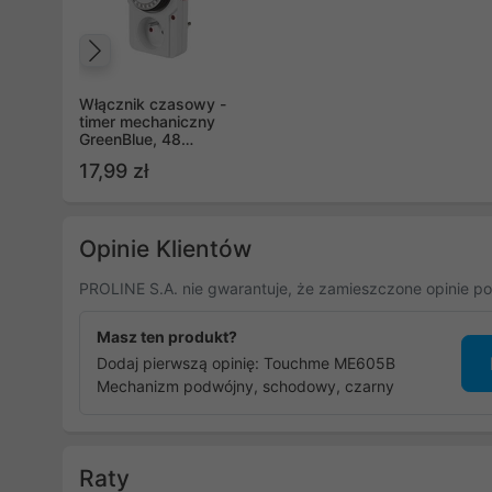
Poprzedni
Włącznik czasowy -
timer mechaniczny
GreenBlue, 48
programów, max.
17,99 zł
obciążenie 16A, IP20,
GB360 E
Opinie Klientów
PROLINE S.A. nie gwarantuje, że zamieszczone opinie po
Masz ten produkt?
Dodaj pierwszą opinię: Touchme ME605B
Mechanizm podwójny, schodowy, czarny
Raty