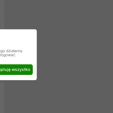
go działania.
alogować.
ptuję wszystko