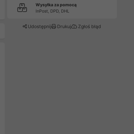
Wysyłka za pomocą
InPost, DPD, DHL
Udostępnij
Drukuj
Zgłoś błąd