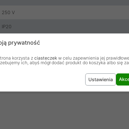
250 V
IP20
Touchme
ją prywatność
24 miesiące
trona korzysta z
ciasteczek
w celu zapewnienia jej prawidłowe
rzebujemy ich, abyś mógł dodać produkt do koszyka albo się z
Akce
Ustawienia