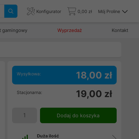
Konfigurator
0,00 zł
Mój Proline
t gamingowy
Wyprzedaż
Kontakt
18,00 zł
Wysyłkowa:
w
19,00 zł
Stacjonarna:
,
w
e
Dodaj do koszyka
Duża ilość