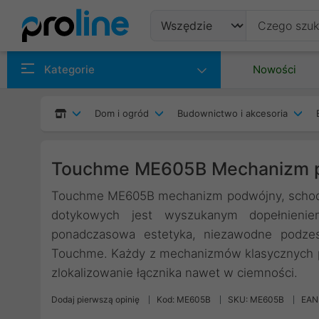
Produkty
Kategorie
Nowości
Producenci
Dom i ogród
Budownictwo i akcesoria
Kategorie
Touchme ME605B Mechanizm p
Touchme ME605B mechanizm podwójny, schodow
dotykowych jest wyszukanym dopełnienie
ponadczasowa estetyka, niezawodne podzespo
Touchme. Każdy z mechanizmów klasycznych po
zlokalizowanie łącznika nawet w ciemności.
Dodaj pierwszą opinię
Kod: ME605B
SKU: ME605B
EAN