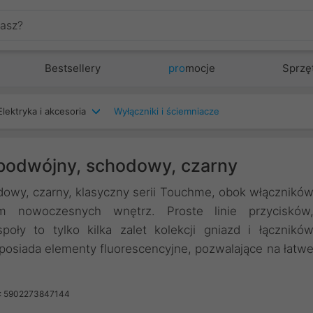
Bestsellery
pro
mocje
Sprzę
Elektryka i akcesoria
Wyłączniki i ściemniacze
odwójny, schodowy, czarny
y, czarny, klasyczny serii Touchme, obok włącznikó
m nowoczesnych wnętrz. Proste linie przycisków
ły to tylko kilka zalet kolekcji gniazd i łącznikó
siada elementy fluorescencyjne, pozwalające na łatw
: 5902273847144