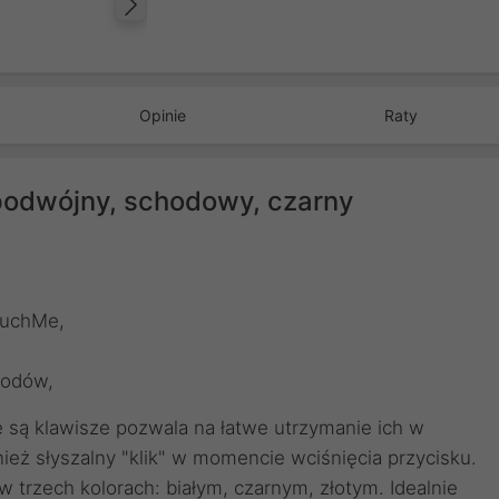
Następny
Opinie
Raty
dwójny, schodowy, czarny
ouchMe,
wodów,
e są klawisze pozwala na łatwe utrzymanie ich w
ież słyszalny "klik" w momencie wciśnięcia przycisku.
trzech kolorach: białym, czarnym, złotym. Idealnie