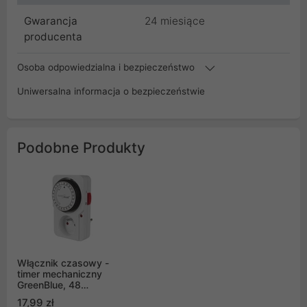
Gwarancja
24 miesiące
producenta
Osoba odpowiedzialna i bezpieczeństwo
Uniwersalna informacja o bezpieczeństwie
Podobne Produkty
Włącznik czasowy -
timer mechaniczny
GreenBlue, 48
programów, max.
17,99 zł
obciążenie 16A, IP20,