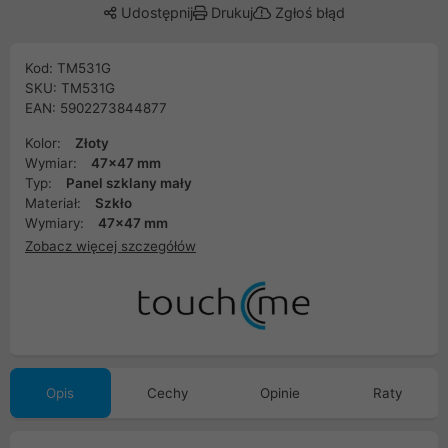
Udostępnij
Drukuj
Zgłoś błąd
Kod: TM531G
SKU: TM531G
EAN: 5902273844877
Kolor:
Złoty
Wymiar:
47x47 mm
Typ:
Panel szklany mały
Materiał:
Szkło
Wymiary:
47x47 mm
Zobacz więcej szczegółów
Opis
Cechy
Opinie
Raty