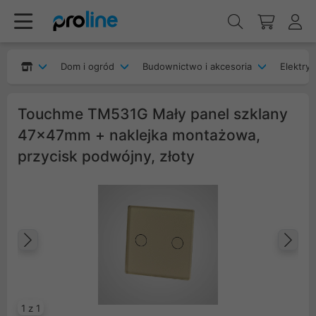
Dom i ogród
Budownictwo i akcesoria
Elektryk
Touchme TM531G Mały panel szklany
47x47mm + naklejka montażowa,
przycisk podwójny, złoty
Poprzedni
Na
1 z 1