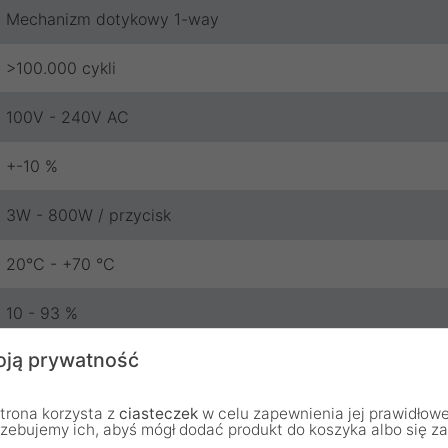
Mechanizm dotykowy 1-way
>100.000 cykli
100V - 240V AC
+-10 %
3W - 800W / przycisk
20°C - +70 °C
10 - 93 %
ją prywatność
0.02 W
Touchme
trona korzysta z
ciasteczek
w celu zapewnienia jej prawidłowe
rzebujemy ich, abyś mógł dodać produkt do koszyka albo się z