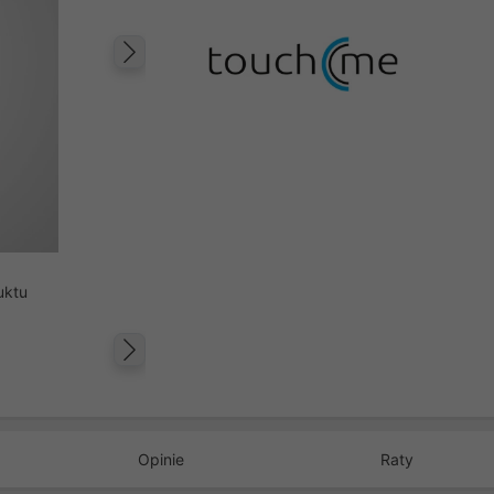
Następny
uktu
Następny
Opinie
Raty