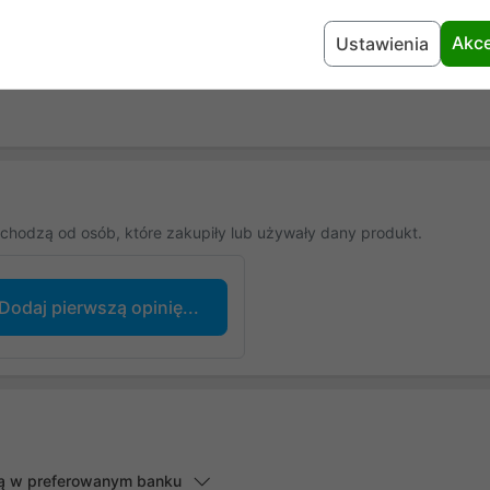
24 miesiące
Akce
Ustawienia
chodzą od osób, które zakupiły lub używały dany produkt.
Dodaj pierwszą opinię...
lną w preferowanym banku