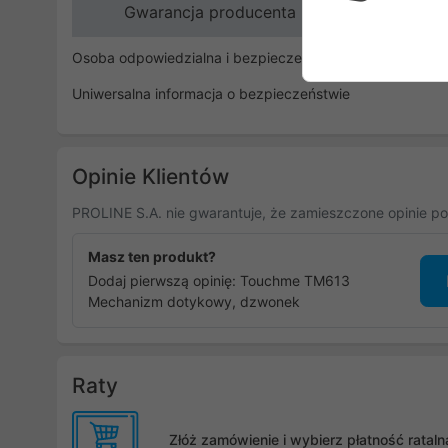
Gwarancja producenta
Osoba odpowiedzialna i bezpieczeństwo
Uniwersalna informacja o bezpieczeństwie
Opinie Klientów
PROLINE S.A. nie gwarantuje, że zamieszczone opinie po
Masz ten produkt?
Dodaj pierwszą opinię: Touchme TM613
Mechanizm dotykowy, dzwonek
Raty
Złóż zamówienie i wybierz płatność rata