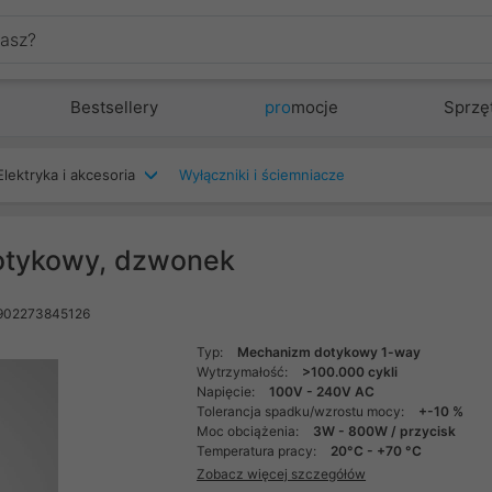
Bestsellery
pro
mocje
Sprzę
Elektryka i akcesoria
Wyłączniki i ściemniacze
tykowy, dzwonek
902273845126
Typ:
Mechanizm dotykowy 1-way
Wytrzymałość:
>100.000 cykli
Napięcie:
100V - 240V AC
Tolerancja spadku/wzrostu mocy:
+-10 %
Moc obciążenia:
3W - 800W / przycisk
Temperatura pracy:
20°C - +70 °C
Zobacz więcej szczegółów