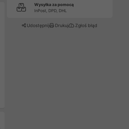
Wysyłka za pomocą
InPost, DPD, DHL
Udostępnij
Drukuj
Zgłoś błąd