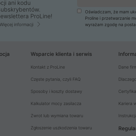
cji ani kodu
subskrybentów.
Oświadczam, że mam ukoń
ewslettera ProLine!
Proline i przetwarzanie m
Więcej informacji
wyrażam zgodę na posta
ocja
Wsparcie klienta i serwis
Informa
Kontakt z ProLine
Dane fir
Częste pytania, czyli FAQ
Dlaczego
Sposoby i koszty dostawy
Certyfika
Kalkulator mocy zasilacza
Kariera w
Zwrot lub wymiana towaru
Instrukcj
Zgłoszenie uszkodzenia towaru
Regula