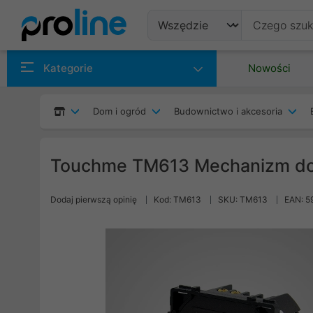
Produkty
Kategorie
Nowości
Producenci
Dom i ogród
Budownictwo i akcesoria
Kategorie
Touchme TM613 Mechanizm do
Dodaj pierwszą opinię
Kod: TM613
SKU: TM613
EAN: 5