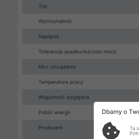
Typ
Wytrzymałość
Napięcie
Tolerancja spadku/wzrostu mocy
Moc obciążenia
Temperatura pracy
Wilgotność względna
Dbamy o Two
Pobór energii
Producent
Ta s
Pot