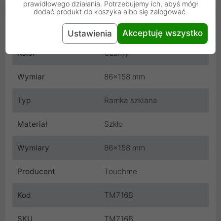
prawidłowego działania. Potrzebujemy ich, abyś mógł
dodać produkt do koszyka albo się zalogować.
Cechy produktu
Akceptuję wszystko
Ustawienia
Kolor
Czarny
Wymiar
86x158 mm
Typ
Ramka szklana
Materiał
Szkło
Wymiary
86x158 mm
Producent
Touchme
Kod
TM716B
SKU
TM716B