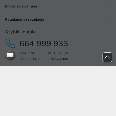
Informacje o firmie
Regulaminy i regulacje
Szybki kontakt
664 999 933
pon. - pt.
9:00 - 17:00
sob. - niedz.
nieczynne
pomoc@proline.pl
Dołącz do nas
Zgłoś błąd na stronie
Proline SA z siedzibą w Mirkowie (55-095), przy ul. Brzozowej 5,