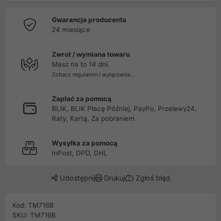
Gwarancja producenta
24 miesiące
Zwrot / wymiana towaru
Masz na to 14 dni.
Zobacz regulamin i wyłączenia...
Zapłać za pomocą
BLIK, BLIK Płacę Później, PayPo, Przelewy24,
Raty, Kartą, Za pobraniem
Wysyłka za pomocą
InPost, DPD, DHL
Udostępnij
Drukuj
Zgłoś błąd
Kod: TM716B
SKU: TM716B