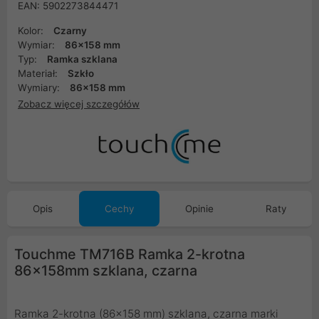
EAN: 5902273844471
Kolor:
Czarny
Wymiar:
86x158 mm
Typ:
Ramka szklana
Materiał:
Szkło
Wymiary:
86x158 mm
Zobacz więcej szczegółów
Opis
Cechy
Opinie
Raty
Touchme TM716B Ramka 2-krotna
86x158mm szklana, czarna
Ramka 2-krotna (86x158 mm) szklana, czarna marki