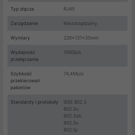
Typ złącza
RJ45
Zarządzanie
Niezarządzalny
Wymiary
226x131x35mm
Wydajność
100Gb/s
przełączania
Szybkość
74,4Mp/s
przekierowań
pakietów
Standardy i protokoły
IEEE 802.3
802.3u
802.3ab
802.3x
802.1p