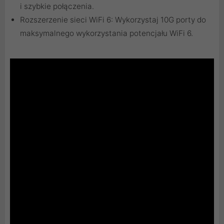
i szybkie połączenia.
Rozszerzenie sieci WiFi 6: Wykorzystaj 10G porty do
maksymalnego wykorzystania potencjału WiFi 6.