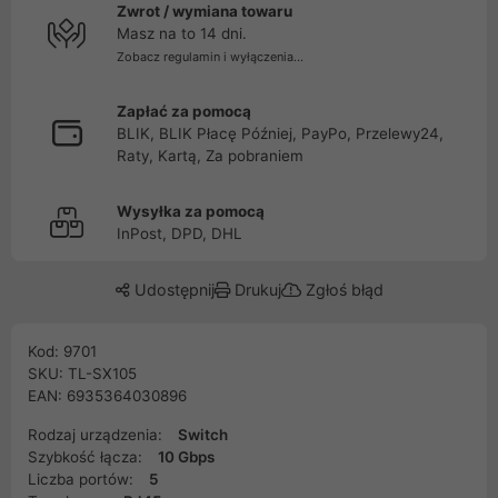
Zwrot / wymiana towaru
Masz na to 14 dni.
Zobacz regulamin i wyłączenia...
Zapłać za pomocą
BLIK, BLIK Płacę Później, PayPo, Przelewy24,
Raty, Kartą, Za pobraniem
Wysyłka za pomocą
InPost, DPD, DHL
Udostępnij
Drukuj
Zgłoś błąd
Kod: 9701
SKU: TL-SX105
EAN: 6935364030896
Rodzaj urządzenia:
Switch
Szybkość łącza:
10 Gbps
Liczba portów:
5