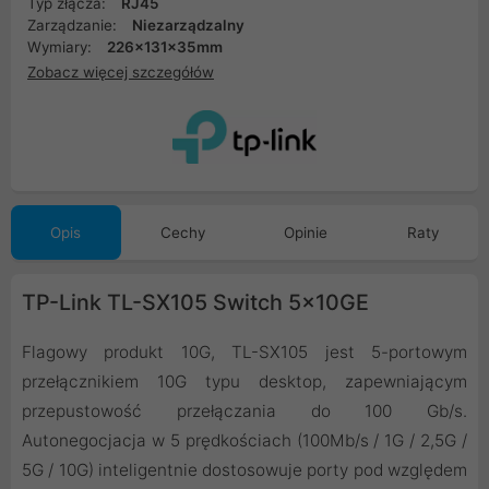
Typ złącza:
RJ45
Zarządzanie:
Niezarządzalny
Wymiary:
226x131x35mm
Zobacz więcej szczegółów
Opis
Cechy
Opinie
Raty
TP-Link TL-SX105 Switch 5x10GE
Flagowy produkt 10G, TL-SX105 jest 5-portowym
przełącznikiem 10G typu desktop, zapewniającym
przepustowość przełączania do 100 Gb/s.
Autonegocjacja w 5 prędkościach (100Mb/s / 1G / 2,5G /
5G / 10G) inteligentnie dostosowuje porty pod względem