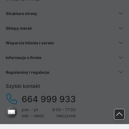
Struktura strony
Sklepy marek
Wsparcie klienta i serwis
Informacje o firmie
Regulaminy i regulacje
Szybki kontakt
664 999 933
pon. - pt.
9:00 - 17:00
sob. - niedz.
nieczynne
pomoc@proline.pl