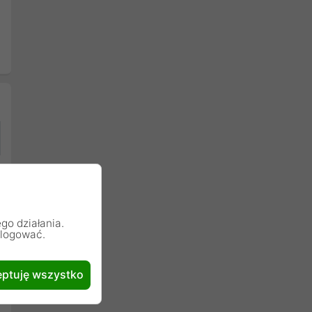
go działania.
alogować.
ptuję wszystko