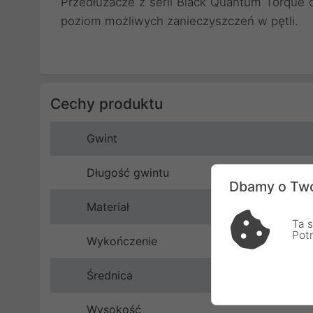
Przedłużacze z serii Black Quantum Torque
poziom możliwych zanieczyszczeń w pętli.
Cechy produktu
Gwint
Długość gwintu
Dbamy o Two
Materiał
Ta s
Pot
Wykończenie
Średnica
Wysokość