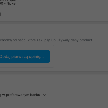
90 - Nickel
ł
chodzą od osób, które zakupiły lub używały dany produkt.
Dodaj pierwszą opinię...
lną w preferowanym banku