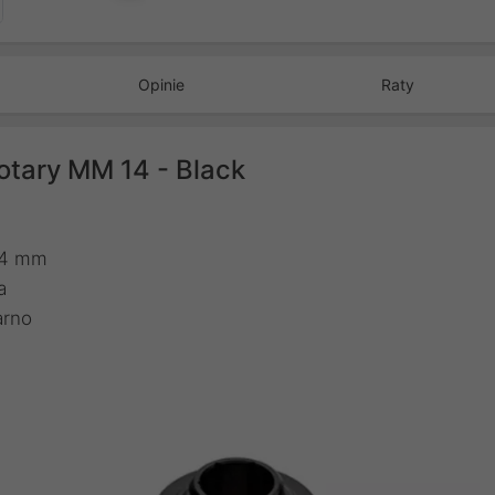
Opinie
Raty
tary MM 14 - Black
14 mm
a
arno