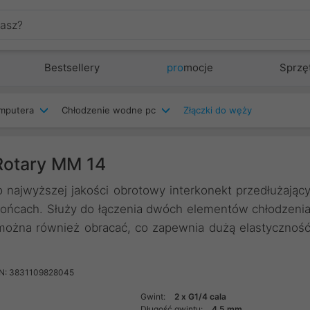
Bestsellery
pro
mocje
Sprzę
mputera
Chłodzenie wodne pc
Złączki do węży
Rotary MM 14
najwyższej jakości obrotowy interkonekt przedłużając
ońcach. Służy do łączenia dwóch elementów chłodzeni
 można również obracać, co zapewnia dużą elastycznoś
N: 3831109828045
Gwint:
2 x G1/4 cala
Długość gwintu:
4.5 mm