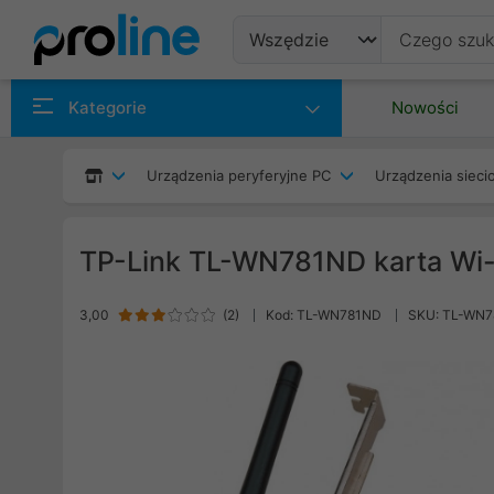
Produkty
Kategorie
Nowości
Producenci
Urządzenia peryferyjne PC
Urządzenia siec
Kategorie
TP-Link TL-WN781ND karta Wi-
3,00
(
2
)
Kod: TL-WN781ND
SKU: TL-WN