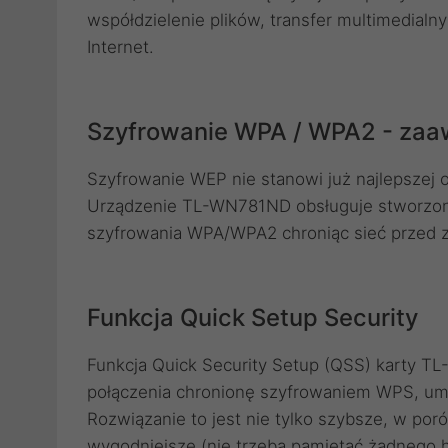
współdzielenie plików, transfer multimedialn
Internet.
Szyfrowanie WPA / WPA2 - zaa
Szyfrowanie WEP nie stanowi już najlepszej o
Urządzenie TL-WN781ND obsługuje stworzony 
szyfrowania WPA/WPA2 chroniąc sieć przed z
Funkcja Quick Setup Security
Funkcja Quick Security Setup (QSS) karty 
połączenia chronionę szyfrowaniem WPS, umo
Rozwiązanie to jest nie tylko szybsze, w por
wygodniejsze (nie trzeba pamiętać żadnego h