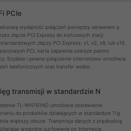
i PCIe
eksową wydajność połączeń pomiędzy serwerem a
przez złącze PCI Express do końcowych stacji
tandardowych złączy PCI Express: x1, x2, x8, lub x16.
ieciowych PCI, karta zapewnia szersze pasmo
cy. Szybkie i pewne połączenie internetowe umożliwia
zeń telefonicznych oraz transfer wideo.
ęg transmisji w standardzie N
rządzenie TL-WN781ND umożliwia zestawienie
aniu do produktów działających w standardzie 11g
tnie większy obszar. Transmisja danych z prędkością
iwiając wygodne surfowanie po Internecie,