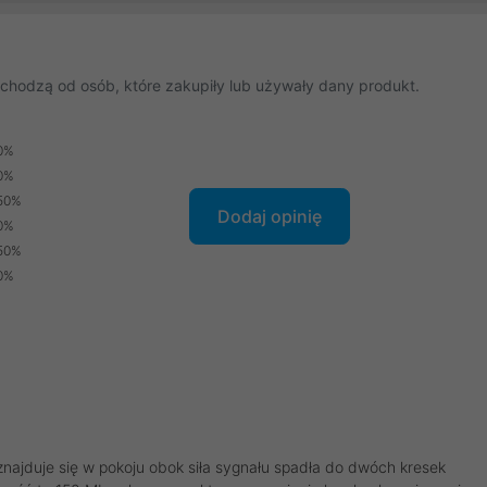
chodzą od osób, które zakupiły lub używały dany produkt.
0%
0%
50%
Dodaj opinię
0%
50%
0%
 znajduje się w pokoju obok siła sygnału spadła do dwóch kresek