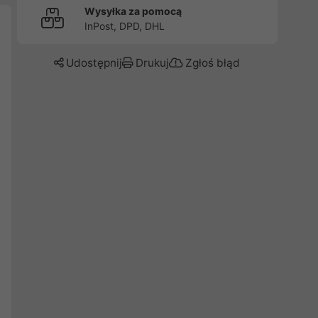
Wysyłka za pomocą
InPost, DPD, DHL
Udostępnij
Drukuj
Zgłoś błąd