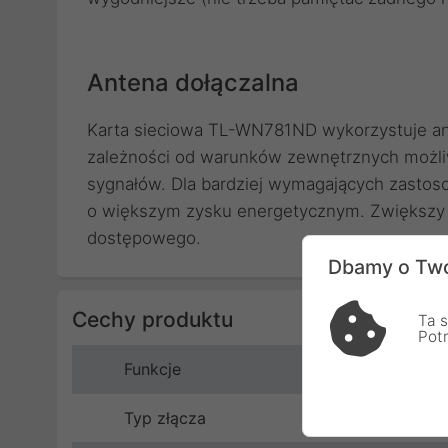
Antena dołączalna
Karta sieciowa TL-WN781ND wykorzystuje ant
zależności od warunków zewnętrznych możliwa
sygnałów. Dla bardziej wymagających zastos
o większym zysku energetycznym. Zwiększy 
dostępowego.
Dbamy o Two
Cechy produktu
Ta s
Pot
Funkcje
Typ złącza