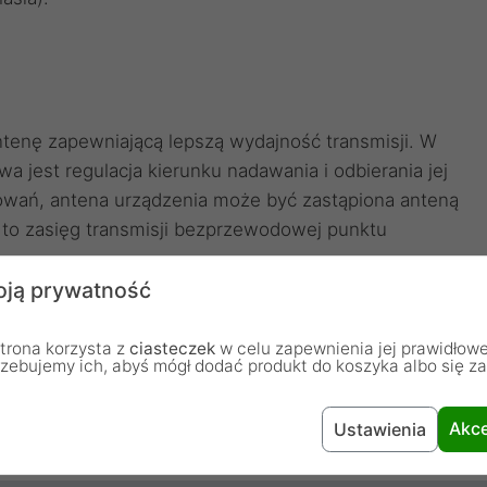
enę zapewniającą lepszą wydajność transmisji. W
 jest regulacja kierunku nadawania i odbierania jej
owań, antena urządzenia może być zastąpiona anteną
to zasięg transmisji bezprzewodowej punktu
ją prywatność
trona korzysta z
ciasteczek
w celu zapewnienia jej prawidłowe
rzebujemy ich, abyś mógł dodać produkt do koszyka albo się z
Karta sieciowa
Akce
Ustawienia
PCI Express