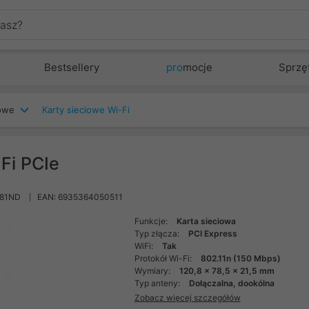
Bestsellery
pro
mocje
Sprzę
iowe
Karty sieciowe Wi-Fi
Fi PCIe
781ND
EAN: 6935364050511
Funkcje:
Karta sieciowa
Typ złącza:
PCI Express
WiFi:
Tak
Protokół Wi-Fi:
802.11n (150 Mbps)
Wymiary:
120,8 x 78,5 x 21,5 mm
Typ anteny:
Dołączalna, dookólna
Zobacz więcej szczegółów