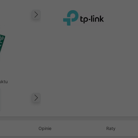
Następny
uktu
Następny
Opinie
Raty