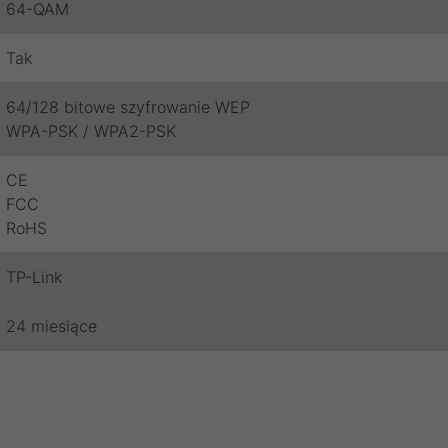
64-QAM
Tak
64/128 bitowe szyfrowanie WEP
WPA-PSK / WPA2-PSK
CE
FCC
RoHS
TP-Link
24 miesiące