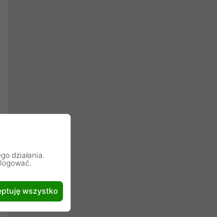
go działania.
alogować.
ptuję wszystko