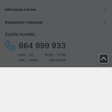
Informacje o firmie
Regulaminy i regulacje
Szybki kontakt
664 999 933
pon. - pt.
9:00 - 17:00
sob. - niedz.
nieczynne
pomoc@proline.pl
Dołącz do nas
Zgłoś błąd na stronie
Proline SA z siedzibą w Mirkowie (55-095), przy ul. Brzozowej 5,