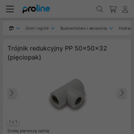
Dom i ogród
Budownictwo i akcesoria
Hydrauli
Trójnik redukcyjny PP 50x50x32
(pięciopak)
Poprzedni
Na
1 z 1
Dodaj pierwszą opinię