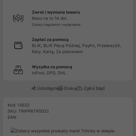
Zwrot / wymiana towaru
Masz na to 14 dni.
Zobacz regulamin i wyłączenia...
Zapłać za pomocą
BLIK, BLIK Płacę Później, PayPo, Przelewy24,
Raty, Kartą, Za pobraniem
Wysyłka za pomocą
InPost, DPD, DHL
Udostępnij
Drukuj
Zgłoś błąd
Kod: 13632
SKU: TRIPPRTR5032
EAN: