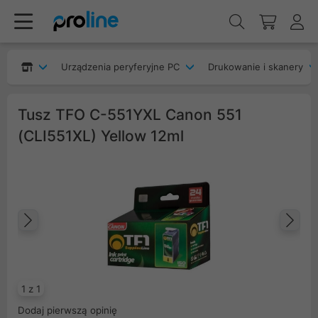
Urządzenia peryferyjne PC
Drukowanie i skanery
Tusz TFO C-551YXL Canon 551
(CLI551XL) Yellow 12ml
Poprzedni
Na
1 z 1
Dodaj pierwszą opinię