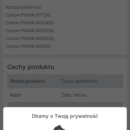
Kompatybiloność
Canon PIXMA iP7250,
Canon PIXMA MG5450
Canon PIXMA MG5550,
Canon PIXMA MG6350,
Canon PIXMA MX925,
Cechy produktu
Rodzaj produktu
Tusze zamienniki
Kolor
Żółty Yellow
Do drukarki
Canon
Dbamy o Twoją prywatność
Producent
TelForceOne