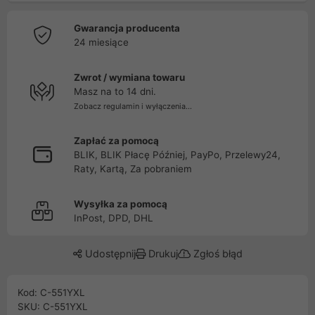
Gwarancja producenta
24 miesiące
Zwrot / wymiana towaru
Masz na to 14 dni.
Zobacz regulamin i wyłączenia...
Zapłać za pomocą
BLIK, BLIK Płacę Później, PayPo, Przelewy24,
Raty, Kartą, Za pobraniem
Wysyłka za pomocą
InPost, DPD, DHL
Udostępnij
Drukuj
Zgłoś błąd
Kod: C-551YXL
SKU: C-551YXL