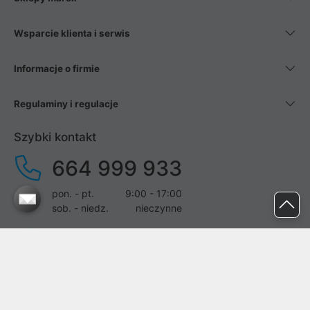
Wsparcie klienta i serwis
Informacje o firmie
Regulaminy i regulacje
Szybki kontakt
664 999 933
pon. - pt.
9:00 - 17:00
sob. - niedz.
nieczynne
pomoc@proline.pl
Dołącz do nas