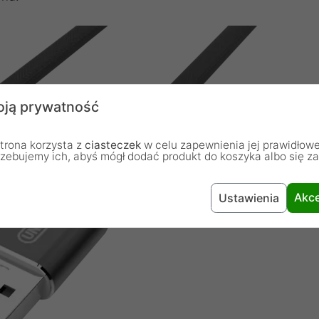
ją prywatność
trona korzysta z
ciasteczek
w celu zapewnienia jej prawidłowe
rzebujemy ich, abyś mógł dodać produkt do koszyka albo się z
Akce
Ustawienia