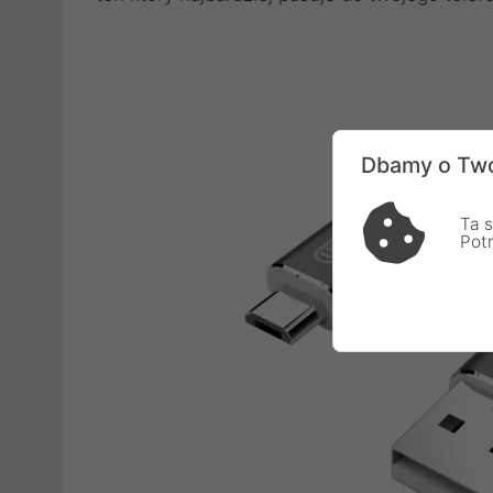
Dbamy o Two
Ta s
Pot