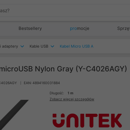
Bestsellery
pro
mocje
Sprzę
i adaptery
Kable USB
Kabel Micro USB A
microUSB Nylon Gray (Y-C4026AGY)
-C4026AGY
EAN: 4894160031884
Długość:
1 m
Zobacz więcej szczegółów