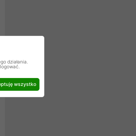
go działania.
alogować.
ptuję wszystko