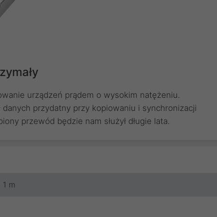
rzymały
dowanie urządzeń prądem o wysokim natężeniu.
 danych przydatny przy kopiowaniu i synchronizacji
piony przewód będzie nam służył długie lata.
1 m