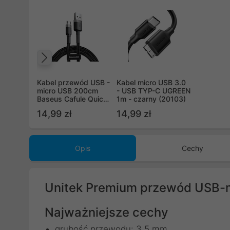
Poprzedni
Kabel przewód USB -
Kabel micro USB 3.0
micro USB 200cm
- USB TYP-C UGREEN
Baseus Cafule Quick
1m - czarny (20103)
Charge 1.5A z
14,99 zł
14,99 zł
obsługą szybkiego
ładowania - czarno-
szary (CAMKLF-CG1)
Opis
Cechy
Unitek Premium przewód USB-
Najważniejsze cechy
grubość przewodu: 3,5 mm