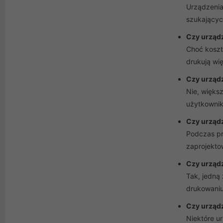
Urządzenia
szukającyc
Czy urządz
Choć koszt
drukują wi
Czy urządz
Nie, większ
użytkownika
Czy urządz
Podczas pr
zaprojekto
Czy urządz
Tak, jedną
drukowaniu 
Czy urządz
Niektóre ur