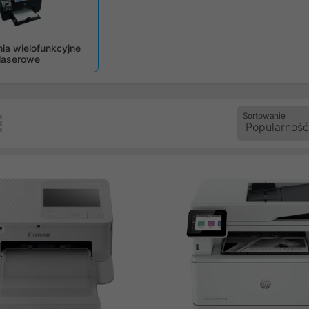
zedni
ia wielofunkcyjne
laserowe
Sortowanie