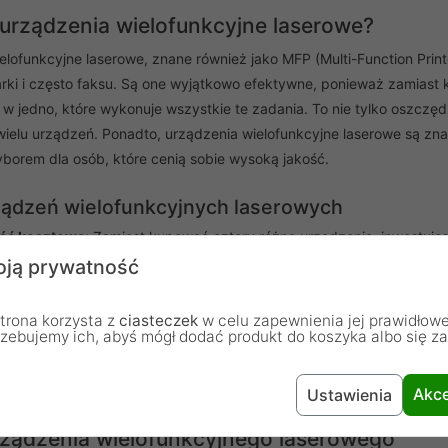
urządzenia wielofunkcyjne laserowe?
lofunkcyjne laserowe, znane również jako MFP (Multi-Function Printe
arki i często faksu. Są one wyjątkowo efektywne, ponieważ zamias
w jedno, które wykonuje wszystkie te zadania. To nie tylko oszczęd
ielu urządzeń. Ponadto, urządzenia wielofunkcyjne laserowe są zna
yborem dla osób, które cenią sobie wysoką jakość.
ządzeń wielofunkcyjnych laserowych
ść kosztowa:
Zamiast kupować cztery różne urządzenia, inwestujesz
pieniądze, ale także czas, który mógłbyś spędzić na obsługę i utrz
ją prywatność
ść miejsca:
Urządzenia wielofunkcyjne są kompaktowe i zajmują mni
 małych biur czy domów, gdzie przestrzeń jest na wagę złota.
trona korzysta z
ciasteczek
w celu zapewnienia jej prawidłowe
rzebujemy ich, abyś mógł dodać produkt do koszyka albo się z
kość:
Drukarki laserowe są znane z produkcji wyraźnych i profesjo
kość:
Drukarki laserowe są znane z produkcji wyraźnych i profesjon
 precyzyjne i ostre obrazy, które są idealne dla dokumentów bizne
Akce
Ustawienia
ządzenia wielofunkcyjnego laserowego