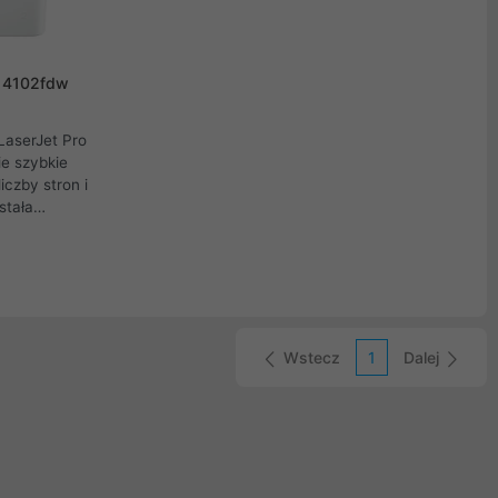
P 4102fdw
LaserJet Pro
e szybkie
iczby stron i
stała
ymalnej
ybkości i
apewnia
tkowanie z
upienia się
Wstecz
1
Dalej