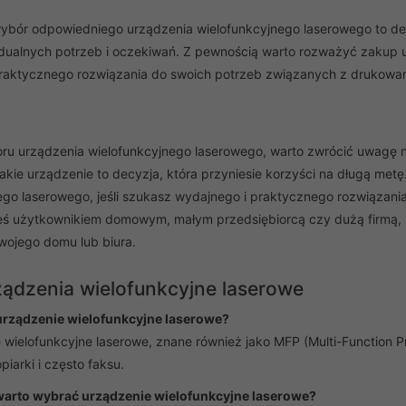
wybór odpowiedniego urządzenia wielofunkcyjnego laserowego to dec
dualnych potrzeb i oczekiwań. Z pewnością warto rozważyć zakup ur
raktycznego rozwiązania do swoich potrzeb związanych z drukowa
u urządzenia wielofunkcyjnego laserowego, warto zwrócić uwagę na 
takie urządzenie to decyzja, która przyniesie korzyści na długą me
ego laserowego, jeśli szukasz wydajnego i praktycznego rozwiązan
teś użytkownikiem domowym, małym przedsiębiorcą czy dużą firmą, 
Twojego domu lub biura.
ządzenia wielofunkcyjne laserowe
 urządzenie wielofunkcyjne laserowe?
wielofunkcyjne laserowe, znane również jako MFP (Multi-Function Prin
piarki i często faksu.
arto wybrać urządzenie wielofunkcyjne laserowe?