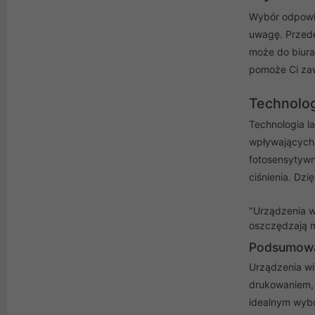
Wybór odpowie
uwagę. Przede
może do biura
pomoże Ci zawę
Technolog
Technologia l
wpływających 
fotosensytywn
ciśnienia. Dzi
"Urządzenia wi
oszczędzają mi
Podsumowa
Urządzenia wi
drukowaniem, 
idealnym wyb