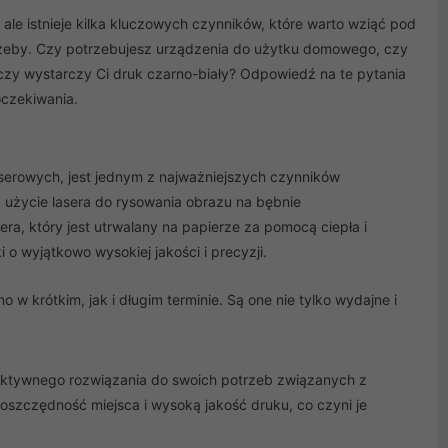
e istnieje kilka kluczowych czynników, które warto wziąć pod
trzeby. Czy potrzebujesz urządzenia do użytku domowego, czy
 czy wystarczy Ci druk czarno-biały? Odpowiedź na te pytania
oczekiwania.
aserowych, jest jednym z najważniejszych czynników
z użycie lasera do rysowania obrazu na bębnie
a, który jest utrwalany na papierze za pomocą ciepła i
 o wyjątkowo wysokiej jakości i precyzji.
 w krótkim, jak i długim terminie. Są one nie tylko wydajne i
fektywnego rozwiązania do swoich potrzeb związanych z
szczędność miejsca i wysoką jakość druku, co czyni je