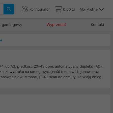
Konfigurator
0,00 zł
Mój Proline
t gamingowy
Wyprzedaż
Kontakt
we
t A4 lub A3, prędkość 20–45 ppm, automatyczny dupleks i ADF.
ź koszt wydruku na stronę, wydajność tonerów i bębnów oraz
anowanie dwustronne, OCR i skan do chmury ułatwiają obieg