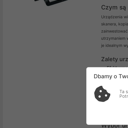
Czym są 
Urządzenia wie
skanera, kopi
zainwestować 
utrzymaniem w
je idealnym w
Zalety ur
Efektywno
oszczędza 
Dbamy o Two
Oszczędno
idealne dla
Ta s
Pot
Wysoka ja
Wysoka ja
dostarczyć
Wybór ur