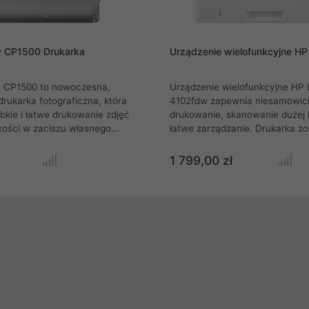
y CP1500 Drukarka
Urządzenie wielofunkcyjne H
 CP1500 to nowoczesna,
Urządzenie wielofunkcyjne HP 
ukarka fotograficzna, która
4102fdw zapewnia niesamowici
bkie i łatwe drukowanie zdjęć
drukowanie, skanowanie dużej l
kości w zaciszu własnego
łatwe zarządzanie. Drukarka zo
echnologii sublimacji barw,
skonstruowana z myślą o maks
pewnia profesjonalne wydruki,
produktywności, dzięki dużej sz
1 799,00 zł
eryzują się intensywnymi
niezawodnemu sprzętowi, co z
ałością. Idealna dla osób, które
bezproblemowe codzienne uży
znić wspomnienia w postaci
każdego miejsca i możliwość sk
otografii, Selphy CP1500
na prowadzeniu działalności.
ną obsługę, łączność
ą oraz możliwość drukowania
bilnych i komputerów.
miłośników fotografii, rodzin
ch, którzy cenią sobie łatwość
 mobilność.