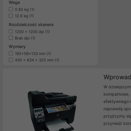
Waga
0.85 kg
(1)
12.6 kg
(1)
Rozdzielczość skanera
1200 x 1200 dpi
(1)
Brak dpi
(1)
Wymiary
182x58x133 mm
(1)
430 x 634 x 325 mm
(1)
Wprowadz
W dzisiejszym 
kompaktowe, a
efektywnego i
naprawdę spra
przyjrzymy si
przynieść kor