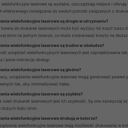
 wielofunkcyjne laserowe są wydajne, oszczędzają miejsce i oferuj
h efektywnego rozwiązania do swoich potrzeb związanych z druko
enia wielofunkcyjne laserowe są drogie w utrzymaniu?
 tonera do drukarek laserowych może być wyższy niż koszt tuszu d
ęcej stron na jednym tonerze, co może zredukować koszty na dłuższ
enia wielofunkcyjne laserowe są trudne w obsłudze?
ość urządzeń wielofunkcyjnych laserowych jest zaprojektowana tak, a
 i jasne instrukcje obsługi.
enia wielofunkcyjne laserowe są głośne?
acy, urządzenia wielofunkcyjne laserowe mogą generować pewien po
wanych tak, aby minimalizować hałas.
enia wielofunkcyjne laserowe są szybkie?
 z zalet drukarek laserowych jest ich szybkość. Są one zazwyczaj 
dużych ilości stron.
enia wielofunkcyjne laserowe drukują w kolorze?
ządzenia wielofunkcyjne laserowe mają możliwość drukowania w kolor