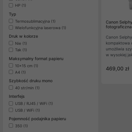
HP
(1)
Typ
Termosublimacyjna
(1)
Canon Selph
fotograficzna
Wielofunkcyjna laserowa
(1)
Druk w kolorze
Canon Selphy
kompaktowa dr
Nie
(1)
umożliwia szy
Tak
(1)
w wysokiej ja
Maksymalny format papieru
domu. Dzięki t
10x15 cm
(1)
urządzenie za
469,00 zł
A4
(1)
które charakt
kolorami i trw
Szybkość druku mono
pragną uwiec
40 str/min
(1)
papierowych f
oferuje wygod
Interfejs
bezprzewodow
USB / RJ45 / WiFi
(1)
z urządzeń mo
USB / WiFi
(1)
Doskonała dla 
Pojemność podajnika papieru
oraz wszystki
użytkowania i
350
(1)