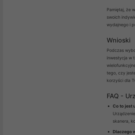
Pamiętaj, że 
swoich indywi
wydajnego i p
Wnioski
Podczas wybor
inwestycja w 
wielofunkcyjn
tego, czy jes
korzyści dla 
FAQ - Ur
Co to jest
Urządzenie 
skanera, ko
Dlaczego w