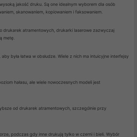
ą wysoką jakość druku. Są one idealnym wyborem dla osób
waniem, skanowaniem, kopiowaniem i faksowaniem.
o drukarek atramentowych, drukarki laserowe zazwyczaj
ą metę.
by była łatwa w obsłudze. Wiele z nich ma intuicyjne interfejsy
ziom hałasu, ale wiele nowoczesnych modeli jest
szybsze od drukarek atramentowych, szczególnie przy
ze, podczas gdy inne drukują tylko w czerni i bieli. Wybór