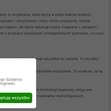
rs), to urządzenia, które łączą w sobie funkcje drukarki,
t kupować i utrzymywać cztery różne urządzenia, można
za miejsce, ale także redukuje koszty związane z zakupem i
ne z produkcji wyraźnych i profesjonalnych wydruków, co czyni
 w jedno, które wykonuje wszystkie te zadania. To nie tylko
ymanie wielu urządzeń.
ej miejsca niż cztery oddzielne urządzenia. To oznacza, że są
go działania.
alogować.
nalnych wydruków.
alnych wydruków. Dzięki technologii laserowej, mogą one
sowych, prezentacji czy materiałów marketingowych.
ptuję wszystko