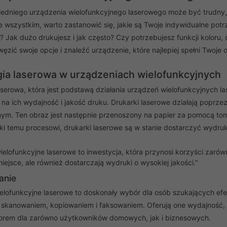
dniego urządzenia wielofunkcyjnego laserowego może być trudny, al
 wszystkim, warto zastanowić się, jakie są Twoje indywidualne po
? Jak dużo drukujesz i jak często? Czy potrzebujesz funkcji koloru,
zić swoje opcje i znaleźć urządzenie, które najlepiej spełni Twoje 
ia laserowa w urządzeniach wielofunkcyjnych
aserowa, która jest podstawą działania urządzeń wielofunkcyjnych l
na ich wydajność i jakość druku. Drukarki laserowe działają poprze
ym. Ten obraz jest następnie przenoszony na papier za pomocą toner
ęki temu procesowi, drukarki laserowe są w stanie dostarczyć wydruki
elofunkcyjne laserowe to inwestycja, która przynosi korzyści zarówno
ejsce, ale również dostarczają wydruki o wysokiej jakości."
nie
elofunkcyjne laserowe to doskonały wybór dla osób szukających e
skanowaniem, kopiowaniem i faksowaniem. Oferują one wydajność, o
orem dla zarówno użytkowników domowych, jak i biznesowych.