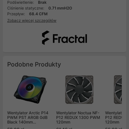
Podświetlenie:
Brak
Ciśnienie statyczne:
0.71 mmH2O
Przepływ:
68.4 CFM
Zobacz więcej szczegółów
Podobne Produkty
Wentylator Arctic P14
Wentylator Noctua NF-
Wentylator 
PWM PST ARGB 0dB
P12 REDUX 1300 PWM
P12 REDUX
Black 140mm
120mm
120mm
(ACFAN00239A)