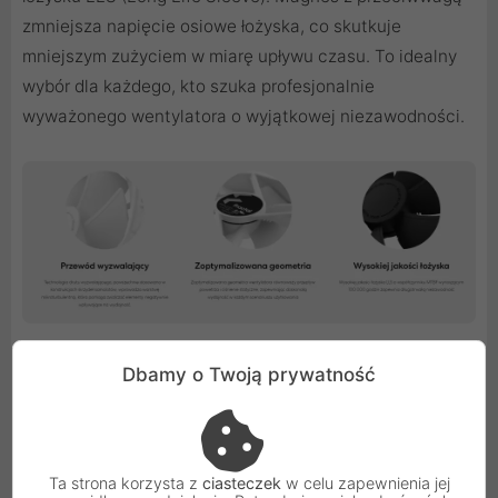
zmniejsza napięcie osiowe łożyska, co skutkuje
mniejszym zużyciem w miarę upływu czasu. To idealny
wybór dla każdego, kto szuka profesjonalnie
wyważonego wentylatora o wyjątkowej niezawodności.
Dbamy o Twoją prywatność
Inspirowane aerodynamiką
Aerodynamiczny stojan z wbudowanym okablowaniem
Ta strona korzysta z
ciasteczek
w celu zapewnienia jej