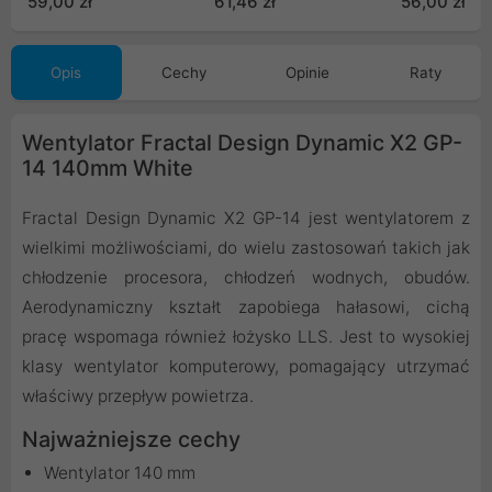
59,00 zł
61,46 zł
56,00 zł
Opis
Cechy
Opinie
Raty
Wentylator Fractal Design Dynamic X2 GP-
14 140mm White
Fractal Design Dynamic X2 GP-14 jest wentylatorem z
wielkimi możliwościami, do wielu zastosowań takich jak
chłodzenie procesora, chłodzeń wodnych, obudów.
Aerodynamiczny kształt zapobiega hałasowi, cichą
pracę wspomaga również łożysko LLS. Jest to wysokiej
klasy wentylator komputerowy, pomagający utrzymać
właściwy przepływ powietrza.
Najważniejsze cechy
Wentylator 140 mm