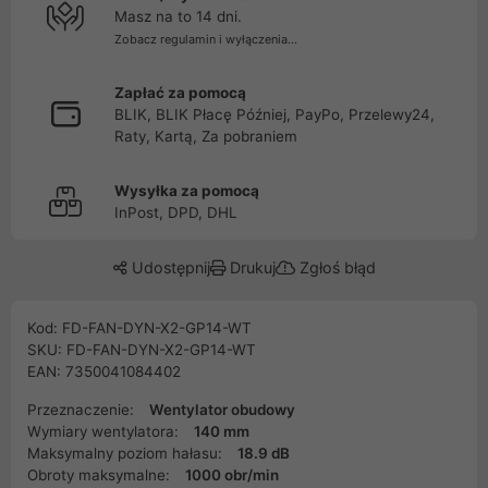
Masz na to 14 dni.
Zobacz regulamin i wyłączenia...
Zapłać za pomocą
BLIK, BLIK Płacę Później, PayPo, Przelewy24,
Raty, Kartą, Za pobraniem
Wysyłka za pomocą
InPost, DPD, DHL
Udostępnij
Drukuj
Zgłoś błąd
Kod: FD-FAN-DYN-X2-GP14-WT
SKU: FD-FAN-DYN-X2-GP14-WT
EAN: 7350041084402
Przeznaczenie:
Wentylator obudowy
Wymiary wentylatora:
140 mm
Maksymalny poziom hałasu:
18.9 dB
Obroty maksymalne:
1000 obr/min