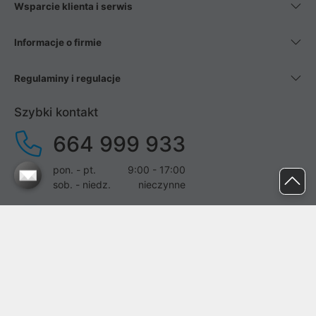
Wsparcie klienta i serwis
Informacje o firmie
Regulaminy i regulacje
Szybki kontakt
664 999 933
pon. - pt.
9:00 - 17:00
sob. - niedz.
nieczynne
pomoc@proline.pl
Dołącz do nas
Zgłoś błąd na stronie