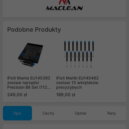
Podobne Produkty
iFixit Manta EU145392
iFixit Marlin EU145462
zestaw narzędzi
zestaw 15 wkrętaków
Precision Bit Set (112
precyzyjnych
driver bits)
249,00 zł
189,00 zł
Opis
Cechy
Opinie
Raty