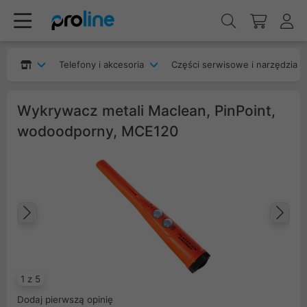
Telefony i akcesoria
Części serwisowe i narzędzia
Wykrywacz metali Maclean, PinPoint,
wodoodporny, MCE120
Poprzedni
Na
1 z 5
Dodaj pierwszą opinię