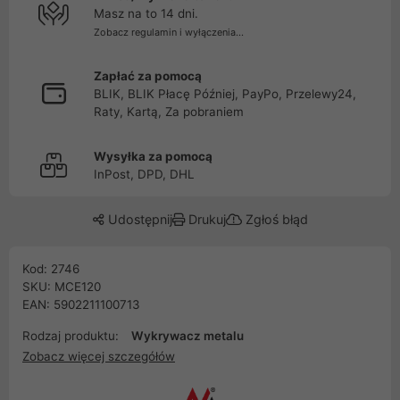
Masz na to 14 dni.
Zobacz regulamin i wyłączenia...
Zapłać za pomocą
BLIK, BLIK Płacę Później, PayPo, Przelewy24,
Raty, Kartą, Za pobraniem
Wysyłka za pomocą
InPost, DPD, DHL
Udostępnij
Drukuj
Zgłoś błąd
Kod: 2746
SKU: MCE120
EAN: 5902211100713
Rodzaj produktu:
Wykrywacz metalu
Zobacz więcej szczegółów