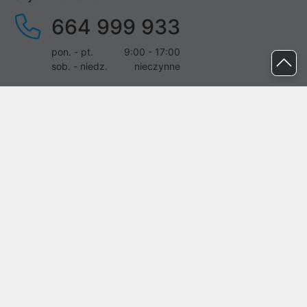
664 999 933
pon. - pt.
9:00 - 17:00
sob. - niedz.
nieczynne
pomoc@proline.pl
Dołącz do nas
Zgłoś błąd na stronie
Proline SA z siedzibą w Mirkowie (55-095), przy ul. Brzozowej 5,
wpisana do rejestru przedsiębiorców Krajowego Rejestru Sądowego
przez Sąd Rejonowy dla Wrocławia-Fabrycznej we Wrocławiu, VI
Wydział Gospodarczy Krajowego Rejestru Sądowego pod nr KRS:
0000282071, NIP: 8951898022, REGON: 020482041, BDO:
000437899. Kapitał zakładowy Spółki wynosi 500000,00 zł i został
on opłacony w całości.
© proline 1996 - 2026. Wszelkie prawa zastrzeżone.