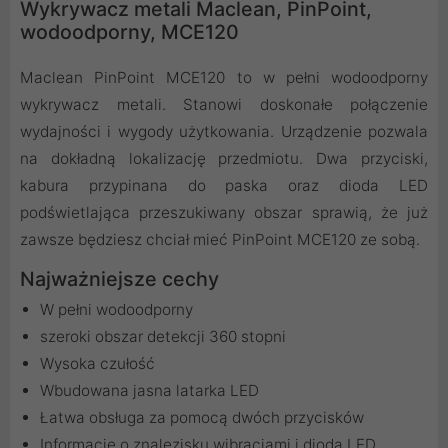
Wykrywacz metali Maclean, PinPoint,
wodoodporny, MCE120
Maclean PinPoint MCE120 to w pełni wodoodporny
wykrywacz metali. Stanowi doskonałe połączenie
wydajności i wygody użytkowania. Urządzenie pozwala
na dokładną lokalizację przedmiotu. Dwa przyciski,
kabura przypinana do paska oraz dioda LED
podświetlająca przeszukiwany obszar sprawią, że już
zawsze będziesz chciał mieć PinPoint MCE120 ze sobą.
Najważniejsze cechy
W pełni wodoodporny
szeroki obszar detekcji 360 stopni
Wysoka czułość
Wbudowana jasna latarka LED
Łatwa obsługa za pomocą dwóch przycisków
Informacje o znalezisku wibracjami i diodą LED