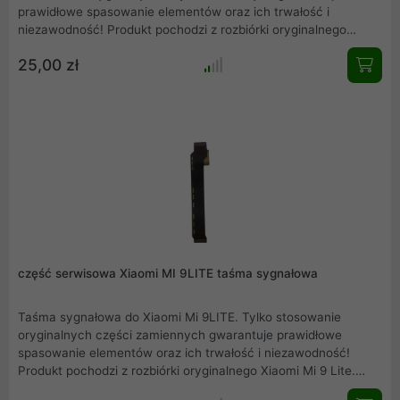
prawidłowe spasowanie elementów oraz ich trwałość i
niezawodność! Produkt pochodzi z rozbiórki oryginalnego
Pocophone F1.. Przedstawiamy rzeczywiste zdjęcie produktu.
25,00 zł
Mamy również w ofercie inne części serwisowe, zapraszamy
do zakupów.
część serwisowa Xiaomi MI 9LITE taśma sygnałowa
Taśma sygnałowa do Xiaomi Mi 9LITE. Tylko stosowanie
oryginalnych części zamiennych gwarantuje prawidłowe
spasowanie elementów oraz ich trwałość i niezawodność!
Produkt pochodzi z rozbiórki oryginalnego Xiaomi Mi 9 Lite.
Przedstawiamy rzeczywiste zdjęcie produktu. Mamy również w