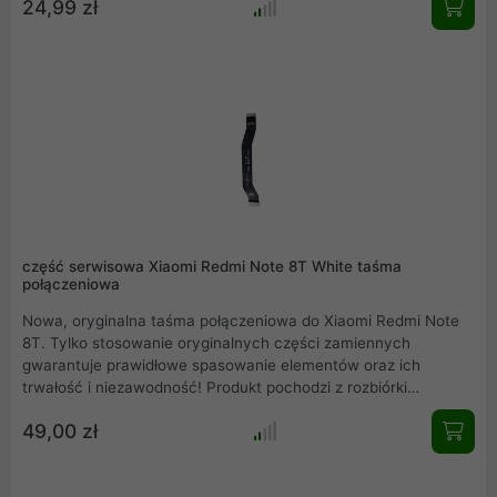
24,99 zł
ofercie inne części serwisowe, zapraszamy do zakupów.
część serwisowa Xiaomi Redmi Note 8T White taśma
połączeniowa
Nowa, oryginalna taśma połączeniowa do Xiaomi Redmi Note
8T. Tylko stosowanie oryginalnych części zamiennych
gwarantuje prawidłowe spasowanie elementów oraz ich
trwałość i niezawodność! Produkt pochodzi z rozbiórki
oryginalnego Xiaomi Redmi Note 8T. Rzeczywiste zdjęcie
49,00 zł
produktu. Mamy również w ofercie inne części serwisowe,
zapraszamy do zakupów.