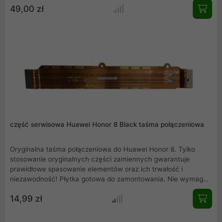
49,00 zł
produktu. Mamy również w ofercie inne części serwisowe,
zapraszamy do zakupów.
część serwisowa Huawei Honor 8 Black taśma połączeniowa
Oryginalna taśma połączeniowa do Huawei Honor 8. Tylko
stosowanie oryginalnych części zamiennych gwarantuje
prawidłowe spasowanie elementów oraz ich trwałość i
niezawodność! Płytka gotowa do zamontowania. Nie wymaga
lutowania. Produkt pochodzi z rozbiórki oryginalnego Huawei
14,99 zł
Honor 8 .