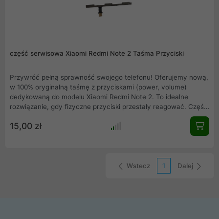
część serwisowa Xiaomi Redmi Note 2 Taśma Przyciski
Przywróć pełną sprawność swojego telefonu! Oferujemy nową,
w 100% oryginalną taśmę z przyciskami (power, volume)
dedykowaną do modelu Xiaomi Redmi Note 2. To idealne
rozwiązanie, gdy fizyczne przyciski przestały reagować. Część
pochodzi z demontażu fabrycznie nowego smartfona, co
15,00 zł
gwarantuje perfekcyjne dopasowanie i niezawodność
oryginalnego komponentu. Nie ryzykuj z zamiennikami –
postaw na sprawdzoną jakość i ciesz się działającym
urządzeniem.
Wstecz
1
Dalej