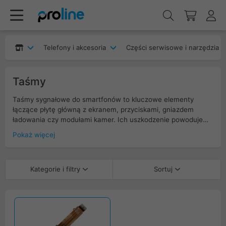
Telefony i akcesoria
Części serwisowe i narzędzia
Taśmy
Taśmy sygnałowe do smartfonów to kluczowe elementy
łączące płytę główną z ekranem, przyciskami, gniazdem
ładowania czy modułami kamer. Ich uszkodzenie powoduje
brak reakcji dotyku, problemy z ładowaniem lub niedziałające
Pokaż więcej
przyciski. W naszej ofercie znajdziesz wysokiej jakości taśmy
sygnałowe dopasowane do konkretnych modeli telefonów,
idealne do napraw serwisowych. Wybierz sprawdzone części,
Kategorie i filtry
Sortuj
aby przywrócić pełną funkcjonalność smartfona i uniknąć
kosztownej wymiany całego urządzenia.