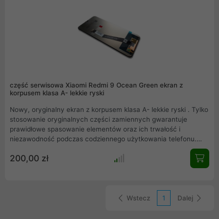
część serwisowa Xiaomi Redmi 9 Ocean Green ekran z
korpusem klasa A- lekkie ryski
Nowy, oryginalny ekran z korpusem klasa A- lekkie ryski . Tylko
stosowanie oryginalnych części zamiennych gwarantuje
prawidłowe spasowanie elementów oraz ich trwałość i
niezawodność podczas codziennego użytkowania telefonu.
Kupując część w naszym sklepie masz pewność, że produkt
200,00 zł
pochodzi z rozbiórki oryginalnego Xiaomi Redmi 9.
Wstecz
1
Dalej