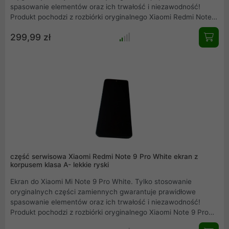
spasowanie elementów oraz ich trwałość i niezawodność!
Produkt pochodzi z rozbiórki oryginalnego Xiaomi Redmi Note
8T model White. Przedstawiamy rzeczywiste zdjęcie produktu.
299,99 zł
Mamy również w ofercie inne części serwisowe, zapraszamy
do zakupów.
część serwisowa Xiaomi Redmi Note 9 Pro White ekran z
korpusem klasa A- lekkie ryski
Ekran do Xiaomi Mi Note 9 Pro White. Tylko stosowanie
oryginalnych części zamiennych gwarantuje prawidłowe
spasowanie elementów oraz ich trwałość i niezawodność!
Produkt pochodzi z rozbiórki oryginalnego Xiaomi Note 9 Pro
White. Przedstawiamy rzeczywiste zdjęcie produktu. Mamy