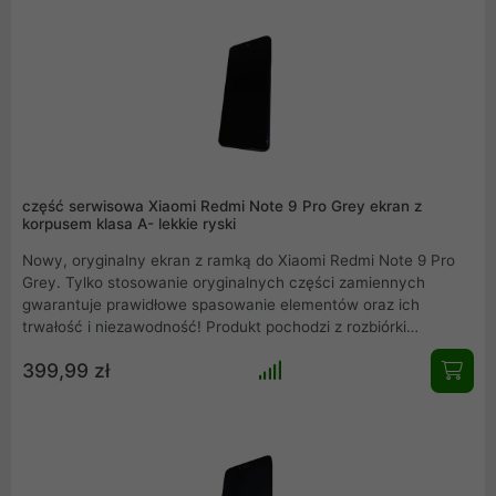
część serwisowa Xiaomi Redmi Note 9 Pro Grey ekran z
korpusem klasa A- lekkie ryski
Nowy, oryginalny ekran z ramką do Xiaomi Redmi Note 9 Pro
Grey. Tylko stosowanie oryginalnych części zamiennych
gwarantuje prawidłowe spasowanie elementów oraz ich
trwałość i niezawodność! Produkt pochodzi z rozbiórki
oryginalnego Xiaomi Redmi Note 9 Pro Grey. Przedstawiamy
399,99 zł
rzeczywiste zdjęcie produktu. Mamy również w ofercie inne
części serwisowe, zapraszamy do zakupów.