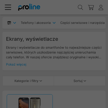
Telefony i akcesoria
Części serwisowe i narzędzia
Ekrany, wyświetlacze
Ekrany i wyświetlacze do smartfonów to najważniejsze części
serwisowe, których uszkodzenie najczęściej unieruchamia
cały telefon. W naszej ofercie znajdziesz oryginalne i wysokiej
jakości zamienne wyświetlacze z digitizerem, szkłem
Pokaż więcej
ochronnym i ramką, dopasowane do konkretnych modeli.
Oferujemy zestawy idealne do profesjonalnych serwisów oraz
napraw DIY – z precyzyjnym odwzorowaniem kolorów, pełną
Kategorie i filtry
Sortuj
czułością dotyku i kompatybilnością z funkcjami takimi jak
Face ID czy czytnik linii papilarnych w ekranie. Wybierz ekran,
który przywróci Twojemu smartfonowi fabryczny wygląd i
komfort użytkowania.