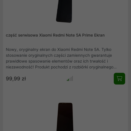
część serwisowa Xiaomi Redmi Note 5A Prime Ekran
Nowy, oryginalny ekran do Xiaomi Redmi Note 5A. Tylko
stosowanie oryginalnych części zamiennych gwarantuje
prawidłowe spasowanie elementów oraz ich trwałość i
niezawodność! Produkt pochodzi z rozbiórki oryginalnego
Xiaomi Redmi Note 5A. Przedstawiamy rzeczywiste zdjęcie
99,99 zł
produktu. Mamy również w ofercie inne części serwisowe,
zapraszamy do zakupów.