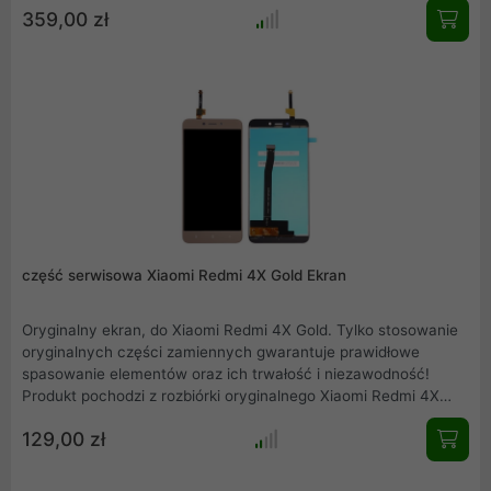
359,00 zł
część serwisowa Xiaomi Redmi 4X Gold Ekran
Oryginalny ekran, do Xiaomi Redmi 4X Gold. Tylko stosowanie
oryginalnych części zamiennych gwarantuje prawidłowe
spasowanie elementów oraz ich trwałość i niezawodność!
Produkt pochodzi z rozbiórki oryginalnego Xiaomi Redmi 4X
Gold, jest to kompletny wyświetlacz z ekranem dotykowym.
129,00 zł
Kolor złoty. Testowane przez producenta.