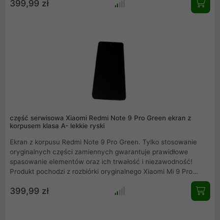
399,99 zł
również w ofercie inne części serwisowe, zapraszamy do
zakupów.
część serwisowa Xiaomi Redmi Note 9 Pro Green ekran z
korpusem klasa A- lekkie ryski
Ekran z korpusu Redmi Note 9 Pro Green. Tylko stosowanie
oryginalnych części zamiennych gwarantuje prawidłowe
spasowanie elementów oraz ich trwałość i niezawodność!
Produkt pochodzi z rozbiórki oryginalnego Xiaomi Mi 9 Pro
Green. Przedstawiamy rzeczywiste zdjęcie produktu. Mamy
399,99 zł
również w ofercie inne części serwisowe, zapraszamy do
zakupów.