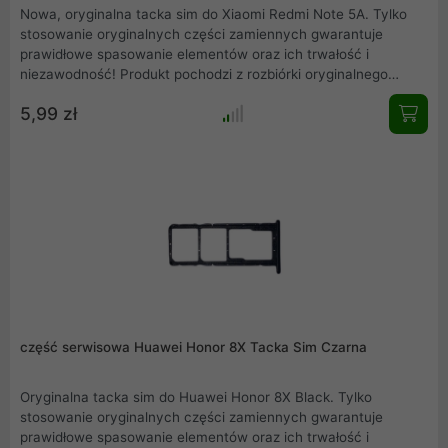
Nowa, oryginalna tacka sim do Xiaomi Redmi Note 5A. Tylko
stosowanie oryginalnych części zamiennych gwarantuje
prawidłowe spasowanie elementów oraz ich trwałość i
niezawodność! Produkt pochodzi z rozbiórki oryginalnego
Xiaomi Redmi Note 5A. Przedstawiamy rzeczywiste zdjęcie
5,99 zł
produktu. Mamy również w ofercie inne części serwisowe,
zapraszamy do zakupów.
część serwisowa Huawei Honor 8X Tacka Sim Czarna
Oryginalna tacka sim do Huawei Honor 8X Black. Tylko
stosowanie oryginalnych części zamiennych gwarantuje
prawidłowe spasowanie elementów oraz ich trwałość i