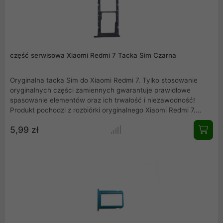
część serwisowa Xiaomi Redmi 7 Tacka Sim Czarna
Oryginalna tacka Sim do Xiaomi Redmi 7. Tylko stosowanie
oryginalnych części zamiennych gwarantuje prawidłowe
spasowanie elementów oraz ich trwałość i niezawodność!
Produkt pochodzi z rozbiórki oryginalnego Xiaomi Redmi 7.
Przedstawiamy rzeczywiste zdjęcie produktu. Mamy również w
5,99 zł
ofercie inne części serwisowe, zapraszamy do zakupów.