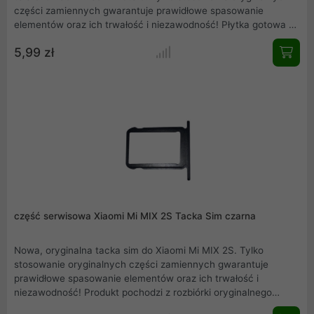
części zamiennych gwarantuje prawidłowe spasowanie
elementów oraz ich trwałość i niezawodność! Płytka gotowa do
zamontowania. Produkt pochodzi z rozbiórki
5,99 zł
oryginalnegoXiaomi Redmi Note 5. Kolor złoty. Testowana
przez producenta.
część serwisowa Xiaomi Mi MIX 2S Tacka Sim czarna
Nowa, oryginalna tacka sim do Xiaomi Mi MIX 2S. Tylko
stosowanie oryginalnych części zamiennych gwarantuje
prawidłowe spasowanie elementów oraz ich trwałość i
niezawodność! Produkt pochodzi z rozbiórki oryginalnego
Xiaomi Mi MIX 2S. Przedstawiamy rzeczywiste zdjęcie