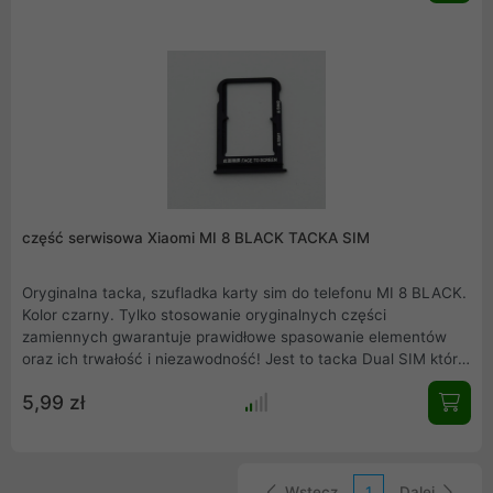
część serwisowa Xiaomi MI 8 BLACK TACKA SIM
Oryginalna tacka, szufladka karty sim do telefonu MI 8 BLACK.
Kolor czarny. Tylko stosowanie oryginalnych części
zamiennych gwarantuje prawidłowe spasowanie elementów
oraz ich trwałość i niezawodność! Jest to tacka Dual SIM która
umożliwia korzystanie z dwóch kart SIM w jednym telefonie
5,99 zł
jednocześnie. Produkt pochodzi z rozbiórki oryginalnego Xiaomi
MI 8 BLACK Element gotowy do zamontowania. Mamy również
w ofercie inne części serwisowe, zapraszamy do zakupów.
Wstecz
1
Dalej