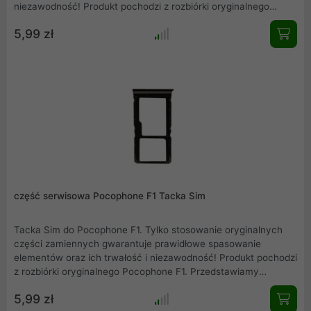
niezawodność! Produkt pochodzi z rozbiórki oryginalnego
Huawei Honor 8X Black. Rzeczywiste zdjęcie produktu .
5,99 zł
część serwisowa Pocophone F1 Tacka Sim
Tacka Sim do Pocophone F1. Tylko stosowanie oryginalnych
części zamiennych gwarantuje prawidłowe spasowanie
elementów oraz ich trwałość i niezawodność! Produkt pochodzi
z rozbiórki oryginalnego Pocophone F1. Przedstawiamy
rzeczywiste zdjęcie produktu. Mamy również w ofercie inne
5,99 zł
części serwisowe, zapraszamy do zakupów.