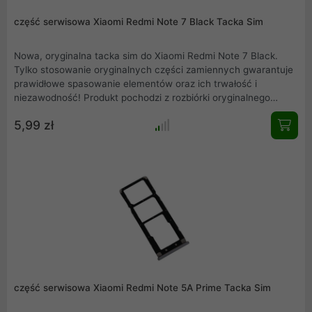
część serwisowa Xiaomi Redmi Note 7 Black Tacka Sim
Nowa, oryginalna tacka sim do Xiaomi Redmi Note 7 Black.
Tylko stosowanie oryginalnych części zamiennych gwarantuje
prawidłowe spasowanie elementów oraz ich trwałość i
niezawodność! Produkt pochodzi z rozbiórki oryginalnego
Xiaomi Redmi Note 7 Black. Przedstawiamy rzeczywiste
5,99 zł
zdjęcie produktu. Mamy również w ofercie inne części
serwisowe, zapraszamy do zakupów.
część serwisowa Xiaomi Redmi Note 5A Prime Tacka Sim