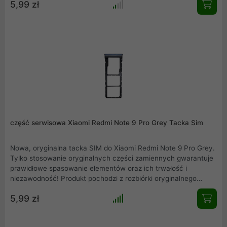
5,99 zł
produktu. Mamy również w ofercie inne części serwisowe,
zapraszamy do zakupów.
część serwisowa Xiaomi Redmi Note 9 Pro Grey Tacka Sim
Nowa, oryginalna tacka SIM do Xiaomi Redmi Note 9 Pro Grey.
Tylko stosowanie oryginalnych części zamiennych gwarantuje
prawidłowe spasowanie elementów oraz ich trwałość i
niezawodność! Produkt pochodzi z rozbiórki oryginalnego
Xiaomi Redmi Note 9 Pro Grey. Przedstawiamy rzeczywiste
5,99 zł
zdjęcie produktu. Mamy również w ofercie inne części
serwisowe, zapraszamy do zakupów.