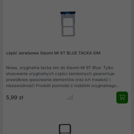
część serwisowa Xiaomi MI 9T BLUE TACKA SIM
Nowa, oryginalna tacka sim do Xiaomi Mi 9T Blue. Tylko
stosowanie oryginalnych części zamiennych gwarantuje
prawidłowe spasowanie elementów oraz ich trwałość i
niezawodność! Produkt pochodzi z rozbiórki oryginalnego
Xiaomi Mi 9T Blue. Przedstawiamy rzeczywiste zdjęcie
5,99 zł
produktu. Mamy również w ofercie inne części serwisowe,
zapraszamy do zakupów.