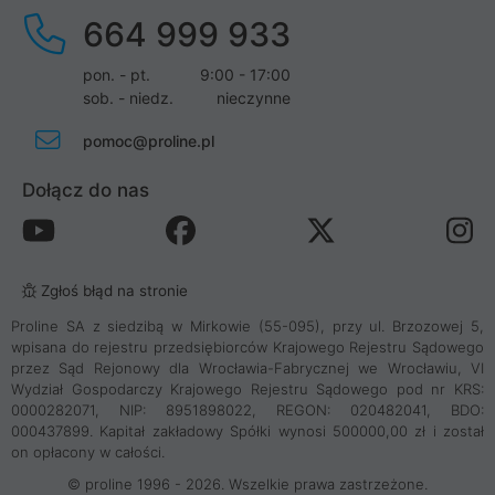
664 999 933
pon. - pt.
9:00 - 17:00
sob. - niedz.
nieczynne
pomoc@proline.pl
Dołącz do nas
Zgłoś błąd na stronie
Proline SA z siedzibą w Mirkowie (55-095), przy ul. Brzozowej 5,
wpisana do rejestru przedsiębiorców Krajowego Rejestru Sądowego
przez Sąd Rejonowy dla Wrocławia-Fabrycznej we Wrocławiu, VI
Wydział Gospodarczy Krajowego Rejestru Sądowego pod nr KRS:
0000282071, NIP: 8951898022, REGON: 020482041, BDO:
000437899. Kapitał zakładowy Spółki wynosi 500000,00 zł i został
on opłacony w całości.
© proline 1996 - 2026. Wszelkie prawa zastrzeżone.