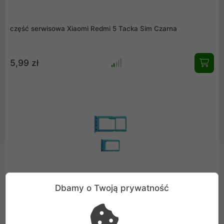
część serwisowa Xiaomi Redmi 5 Tacka Sim Czarna
5,99 zł
część serwisowa Xiaomi Redmi 6 Tacka Sim Niebieska
Dbamy o Twoją prywatność
Zgubiłeś lub uszkodziłeś tackę SIM w swoim Xiaomi Redmi 6?
Oto idealne rozwiązanie: nowa, w 100% oryginalna część