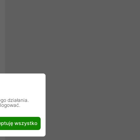
go działania.
alogować.
ptuję wszystko