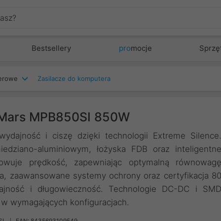
Bestsellery
pro
mocje
Sprzę
terowe
Zasilacze do komputera
s Mars MPB850SI 850W
dajność i ciszę dzięki technologii Extreme Silence
dziano-aluminiowym, łożyska FDB oraz inteligentn
sowuje prędkość, zapewniając optymalną równowag
ja, zaawansowane systemy ochrony oraz certyfikacja 8
ajność i długowieczność. Technologie DC-DC i SM
w wymagających konfiguracjach.
SI
EAN: 8435693109549