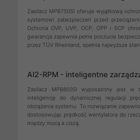
Zasilacz MPB750SI oferuje wyjątkową och
systemowi zabezpieczeń przed przeciążenia
Ochrona OVP, UVP, OCP, OPP i SCP chroni
gwarancja zapewnia pełne poczucie bezpiecz
przez TÜV Rheinland, spełnia najwyższe stan
AI2-RPM - inteligentne zarząd
Zasilacz MPB850SI wyposażony jest w te
inteligencję do dynamicznej regulacji pr
obciążenia systemu. To rozwiązanie zapewnia
dostosowując prędkość wentylatora do rzec
między mocą a ciszą.