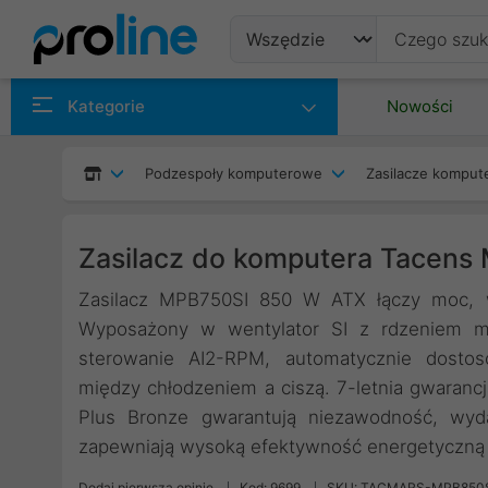
Produkty
Kategorie
Nowości
Producenci
Podzespoły komputerowe
Zasilacze kompu
Kategorie
Zasilacz do komputera Tacen
Zasilacz MPB750SI 850 W ATX łączy moc, wy
Wyposażony w wentylator SI z rdzeniem mie
sterowanie AI2-RPM, automatycznie dosto
między chłodzeniem a ciszą. 7-letnia gwaranc
Plus Bronze gwarantują niezawodność, wyd
zapewniają wysoką efektywność energetyczną 
Dodaj pierwszą opinię
Kod: 9699
SKU: TACMARS-MPB850