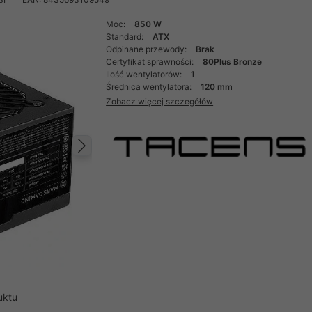
Moc:
850 W
Standard:
ATX
Odpinane przewody:
Brak
Certyfikat sprawności:
80Plus Bronze
Ilość wentylatorów:
1
Średnica wentylatora:
120 mm
Zobacz więcej szczegółów
Następny
uktu