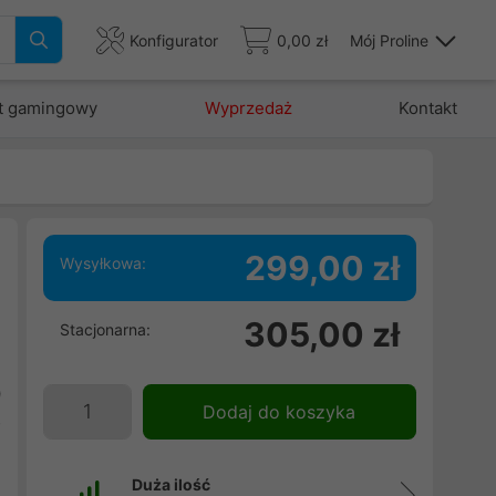
Konfigurator
0,00 zł
Mój Proline
t gamingowy
Wyprzedaż
Kontakt
299,00 zł
Wysyłkowa:
.
305,00 zł
Stacjonarna:
e
ę
0
Dodaj do koszyka
D
Duża ilość