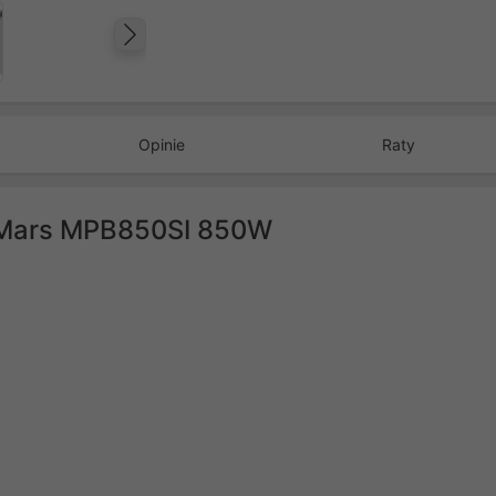
Następny
Opinie
Raty
s Mars MPB850SI 850W