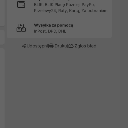
BLIK, BLIK Płacę Później, PayPo,
Przelewy24, Raty, Kartą, Za pobraniem
Wysyłka za pomocą
InPost, DPD, DHL
Udostępnij
Drukuj
Zgłoś błąd