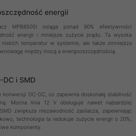
oszczędność energii
silacz MPB850SI osiąga ponad 90% efektywności
ędność energii i mniejsze zużycie prądu. Ta wysoka
 niskich temperatur w systemie, ale także zmniejsza
równowagę między mocą a energooszczędnością.
-DC i SMD
 konwersji DC-DC, co zapewnia doskonałą stabilność
zną. Mocna linia 12 V obsługuje nawet najbardziej
a SMD zwiększa niezawodność zasilacza, zapewniając
kowo, technologia ta redukuje zużycie energii o 20%,
żliwe komponenty.