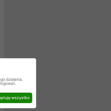
go działania.
alogować.
ptuję wszystko