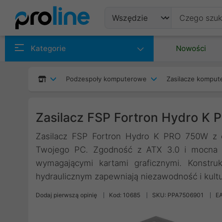
Produkty
Kategorie
Nowości
Producenci
Podzespoły komputerowe
Zasilacze kompu
Kategorie
Zasilacz FSP Fortron Hydro K
Zasilacz FSP Fortron Hydro K PRO 750W z c
Twojego PC. Zgodność z ATX 3.0 i mocna li
wymagającymi kartami graficznymi. Konstr
hydraulicznym zapewniają niezawodność i kulturę
Dodaj pierwszą opinię
Kod: 10685
SKU: PPA7506901
E