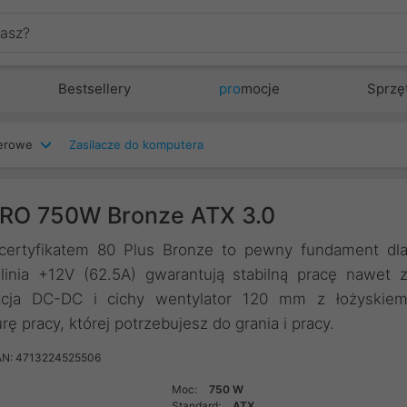
Bestsellery
pro
mocje
Sprzę
terowe
Zasilacze do komputera
 PRO 750W Bronze ATX 3.0
ertyfikatem 80 Plus Bronze to pewny fundament dl
nia +12V (62.5A) gwarantują stabilną pracę nawet 
ukcja DC-DC i cichy wentylator 120 mm z łożyskie
 pracy, której potrzebujesz do grania i pracy.
AN: 4713224525506
Moc:
750 W
Standard:
ATX