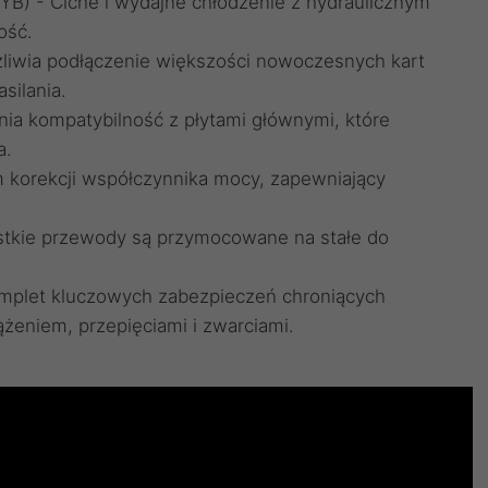
YB) - Ciche i wydajne chłodzenie z hydraulicznym
ość.
żliwia podłączenie większości nowoczesnych kart
silania.
nia kompatybilność z płytami głównymi, które
a.
korekcji współczynnika mocy, zapewniający
stkie przewody są przymocowane na stałe do
mplet kluczowych zabezpieczeń chroniących
żeniem, przepięciami i zwarciami.