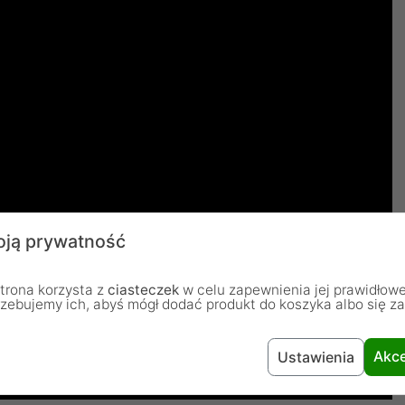
ją prywatność
trona korzysta z
ciasteczek
w celu zapewnienia jej prawidłowe
rzebujemy ich, abyś mógł dodać produkt do koszyka albo się z
Akce
Ustawienia