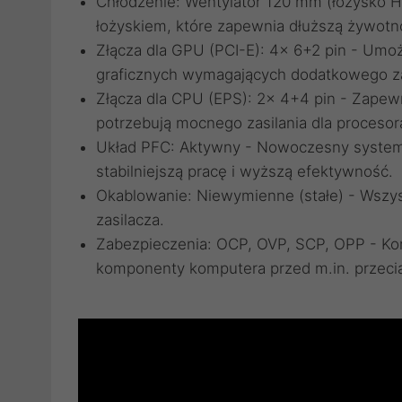
Chłodzenie: Wentylator 120 mm (łożysko H
łożyskiem, które zapewnia dłuższą żywotn
Złącza dla GPU (PCI-E): 4x 6+2 pin - Umo
graficznych wymagających dodatkowego za
Złącza dla CPU (EPS): 2x 4+4 pin - Zapew
potrzebują mocnego zasilania dla procesor
Układ PFC: Aktywny - Nowoczesny system 
stabilniejszą pracę i wyższą efektywność.
Okablowanie: Niewymienne (stałe) - Wszy
zasilacza.
Zabezpieczenia: OCP, OVP, SCP, OPP - Ko
komponenty komputera przed m.in. przecią