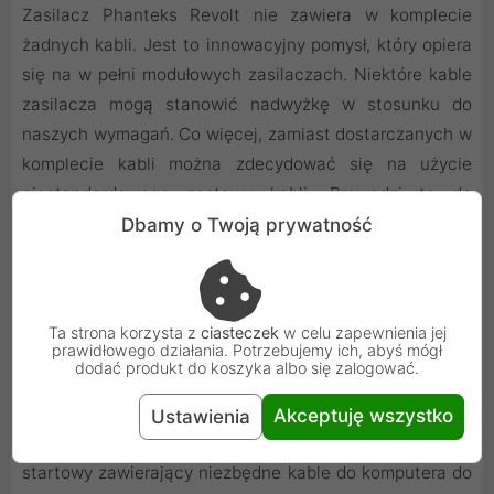
Zasilacz Phanteks Revolt nie zawiera w komplecie
żadnych kabli. Jest to innowacyjny pomysł, który opiera
się na w pełni modułowych zasilaczach. Niektóre kable
zasilacza mogą stanowić nadwyżkę w stosunku do
naszych wymagań. Co więcej, zamiast dostarczanych w
komplecie kabli można zdecydować się na użycie
niestandardowego zestawu kabli. Prowadzi to do
powstawania elektroodpadów, ponieważ ludzie
Dbamy o Twoją prywatność
pozbywają się niechcianych przewodów. Nie dołączając
żadnych kabli, zasilacz Phanteks Revolt pomaga
zmniejszyć ilość odpadów.
Ta strona korzysta z
ciasteczek
w celu zapewnienia jej
prawidłowego działania. Potrzebujemy ich, abyś mógł
dodać produkt do koszyka albo się zalogować.
Oprócz zasilaczy firma Phanteks wypuściła także serię
wysokiej jakości kabli, które można kupić osobno.
Akceptuję wszystko
Ustawienia
Zestawy kabli są dostępne w dwóch opcjach: zestaw
startowy zawierający niezbędne kable do komputera do