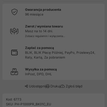
Gwarancja producenta
96 miesiące
Zwrot / wymiana towaru
Masz na to 14 dni.
Zobacz regulamin i wyłączenia...
Zapłać za pomocą
BLIK, BLIK Płacę Później, PayPo, Przelewy24,
Raty, Kartą, Za pobraniem
Wysyłka za pomocą
InPost, DPD, DHL
Udostępnij
Drukuj
Zgłoś błąd
Kod: 6773
SKU: PH-P1000PR_BK01C_EU