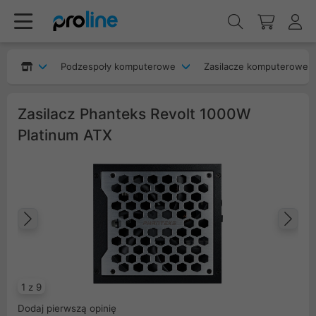
Podzespoły komputerowe
Zasilacze komputerowe
Zasilacz Phanteks Revolt 1000W
Platinum ATX
Poprzedni
Na
1 z 9
Dodaj pierwszą opinię