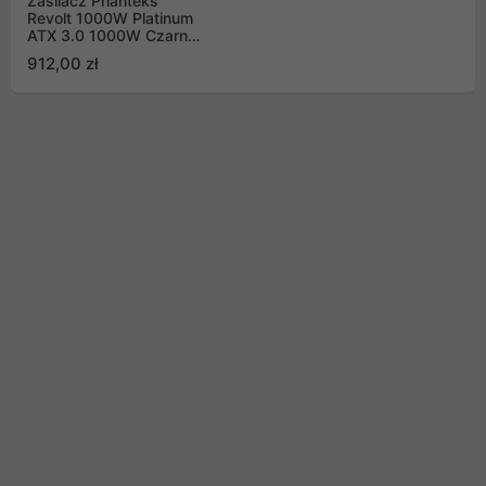
Zasilacz Phanteks
Revolt 1000W Platinum
ATX 3.0 1000W Czarny
(PH-P1000PR_BK01C)
912,00 zł