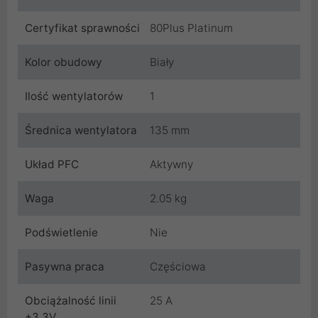
Certyfikat sprawności
80Plus Platinum
Kolor obudowy
Biały
Ilość wentylatorów
1
Średnica wentylatora
135 mm
Układ PFC
Aktywny
Waga
2.05 kg
Podświetlenie
Nie
Pasywna praca
Częściowa
Obciążalność linii
25 A
+3.3V