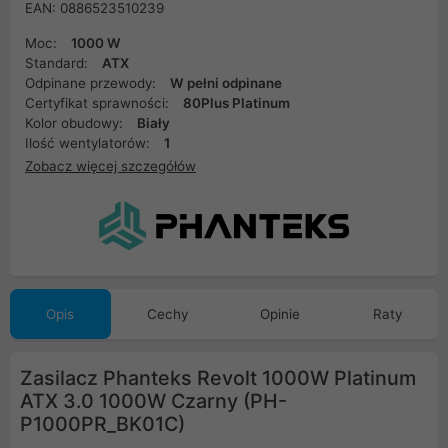
EAN: 0886523510239
Moc:
1000 W
Standard:
ATX
Odpinane przewody:
W pełni odpinane
Certyfikat sprawności:
80Plus Platinum
Kolor obudowy:
Biały
Ilość wentylatorów:
1
Zobacz więcej szczegółów
Opis
Cechy
Opinie
Raty
Zasilacz Phanteks Revolt 1000W Platinum
ATX 3.0 1000W Czarny (PH-
P1000PR_BK01C)