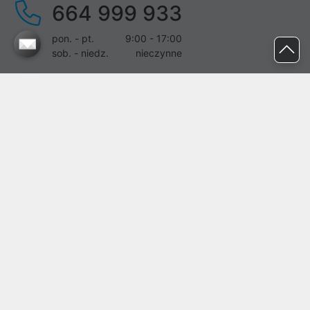
664 999 933
pon. - pt.
9:00 - 17:00
sob. - niedz.
nieczynne
pomoc@proline.pl
Dołącz do nas
Zgłoś błąd na stronie
Proline SA z siedzibą w Mirkowie (55-095), przy ul. Brzozowej 5,
wpisana do rejestru przedsiębiorców Krajowego Rejestru Sądowego
przez Sąd Rejonowy dla Wrocławia-Fabrycznej we Wrocławiu, VI
Wydział Gospodarczy Krajowego Rejestru Sądowego pod nr KRS:
0000282071, NIP: 8951898022, REGON: 020482041, BDO:
000437899. Kapitał zakładowy Spółki wynosi 500000,00 zł i został
on opłacony w całości.
© proline 1996 - 2026. Wszelkie prawa zastrzeżone.