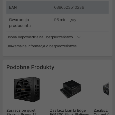
EAN
0886523510239
Gwarancja
96 miesięcy
producenta
Osoba odpowiedzialna i bezpieczeństwo
Uniwersalna informacja o bezpieczeństwie
Podobne Produkty
Zasilacz be quiet!
Zasilacz Lian Li Edge
Zasilacz An
Straight Power 12
EG1300 Black Platinum
Current Ga