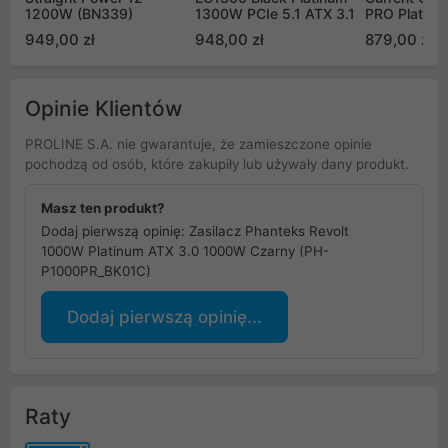
1200W (BN339)
1300W PCIe 5.1 ATX 3.1
PRO Platinu
850W
949,00 zł
948,00 zł
879,00 zł
Opinie Klientów
PROLINE S.A. nie gwarantuje, że zamieszczone opinie
pochodzą od osób, które zakupiły lub używały dany produkt.
Masz ten produkt?
Dodaj pierwszą opinię: Zasilacz Phanteks Revolt
1000W Platinum ATX 3.0 1000W Czarny (PH-
P1000PR_BK01C)
Dodaj pierwszą opinię...
Raty