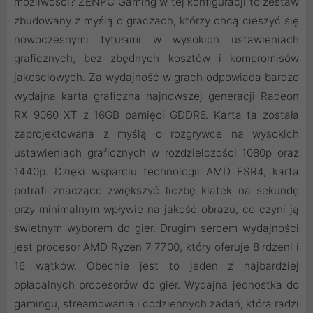
możliwości? ZENPC Gaming w tej konfiguracji to zestaw
zbudowany z myślą o graczach, którzy chcą cieszyć się
nowoczesnymi tytułami w wysokich ustawieniach
graficznych, bez zbędnych kosztów i kompromisów
jakościowych. Za wydajność w grach odpowiada bardzo
wydajna karta graficzna najnowszej generacji Radeon
RX 9060 XT z 16GB pamięci GDDR6. Karta ta została
zaprojektowana z myślą o rozgrywce na wysokich
ustawieniach graficznych w rozdzielczości 1080p oraz
1440p. Dzięki wsparciu technologii AMD FSR4, karta
potrafi znacząco zwiększyć liczbę klatek na sekundę
przy minimalnym wpływie na jakość obrazu, co czyni ją
świetnym wyborem do gier. Drugim sercem wydajności
jest procesor AMD Ryzen 7 7700, który oferuje 8 rdzeni i
16 wątków. Obecnie jest to jeden z najbardziej
opłacalnych procesorów do gier. Wydajna jednostka do
gamingu, streamowania i codziennych zadań, która radzi