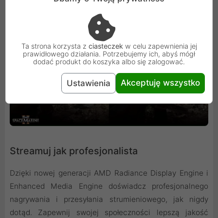
Ta strona korzysta z
ciasteczek
w celu zapewnienia jej
prawidłowego działania. Potrzebujemy ich, abyś mógł
dodać produkt do koszyka albo się zalogować.
Akceptuję wszystko
Ustawienia
Streamuj jak profesjonalista
Dzięki nowej generacji AMD Radiance Display Engine i
Enhanced Media Engine doświadcz profesjonalnego
nagrywania i przesyłania strumieniowego, jak nigdy
dotąd. Zapewnij swojej społeczności lepszą jakość