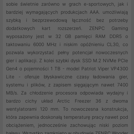
sobie świetnie zarówno w grach e-sportowych, jak i
bardziej wymagających produkcjach AAA. umożliwiają
szybką i bezprzewodową łączność bez potrzeby
dodatkowych kart rozszerzeń. ZENPC Gaming
wyposażony jest w 32 GB pamięci RAM DDR5 o
taktowaniu 6000 MHz i niskim opóźnieniu CL30, co
pozwala wykorzystać pełny potencjał nowoczesnych
gier i aplikacji. Z kolei szybki dysk SSD M.2 NVMe PCIe
Gen4 o pojemności 1 TB - model Patriot Viper VP4300
Lite - oferuje błyskawiczne czasy ładowania gier,
systemu i plików, z zapisem sięgającym nawet 7400
MB/s. Za chłodzenie procesora odpowiada wydajny i
bardzo cichy układ Arctic Freezer 36 z dwoma
wentylatorami 120 mm. To nowoczesna konstrukcja,
która zapewnia doskonałą temperaturę pracy nawet pod
obciążeniem, jednocześnie zachowując niski poziom
hałasu. Wszystko zamknięto w obudowie ZENPC Wooder