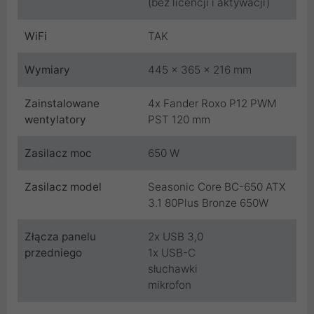
(bez licencji i aktywacji)
WiFi
TAK
Wymiary
445 x 365 x 216 mm
Zainstalowane
4x Fander Roxo P12 PWM
wentylatory
PST 120 mm
Zasilacz moc
650 W
Zasilacz model
Seasonic Core BC-650 ATX
3.1 80Plus Bronze 650W
Złącza panelu
2x USB 3,0
przedniego
1x USB-C
słuchawki
mikrofon