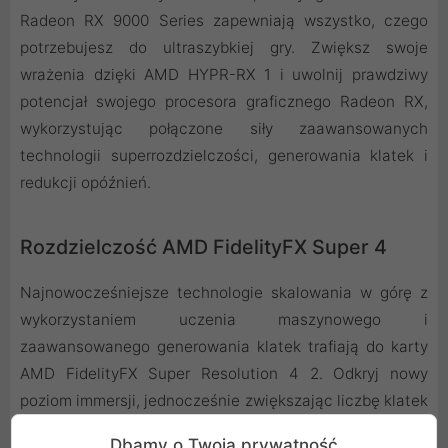
Radeon RX 9000 Series zapewniają wszystko, czego
potrzebujesz do ultraszybkiej gry. Zwiększ swoje
wrażenia dzięki AMD HYPR-RX 1 i uwolnij prawdziwy
potencjał swojego procesora graficznego Radeon RX,
wykorzystując połączone siły zaawansowanych
technologii superrozdzielczości, generowania klatek i
redukcji opóźnień.
Rozdzielczość AMD FidelityFX Super 4
Najnowocześniejsze technologie skalowania w górę z
wykorzystaniem uczenia maszynowego i
zaawansowanego generowania klatek trafiają do karty
AMD FidelityFX Super Resolution 4 2. Odkryj nowy
poziom immersji, jednocześnie zwiększając liczbę klatek
na sekundę w obsługiwanych tytułach.
Dbamy o Twoją prywatność