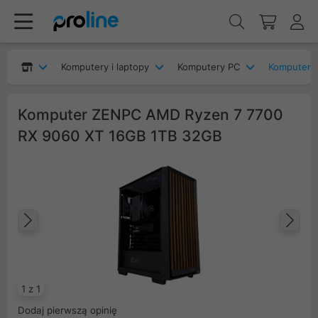
Komputery i laptopy
Komputery PC
Komputery
Komputer ZENPC AMD Ryzen 7 7700
RX 9060 XT 16GB 1TB 32GB
Poprzedni
Na
1 z 1
Dodaj pierwszą opinię