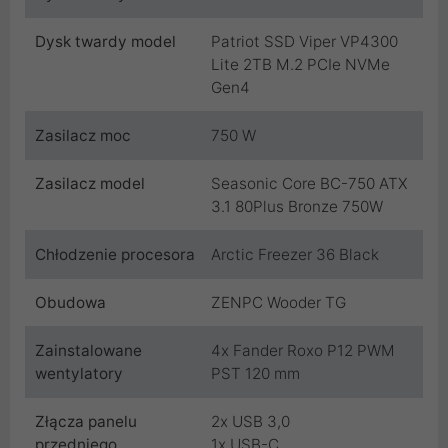
Dysk twardy model
Patriot SSD Viper VP4300
Lite 2TB M.2 PCIe NVMe
Gen4
Zasilacz moc
750 W
Zasilacz model
Seasonic Core BC-750 ATX
3.1 80Plus Bronze 750W
Chłodzenie procesora
Arctic Freezer 36 Black
Obudowa
ZENPC Wooder TG
Zainstalowane
4x Fander Roxo P12 PWM
wentylatory
PST 120 mm
Złącza panelu
2x USB 3,0
przedniego
1x USB-C