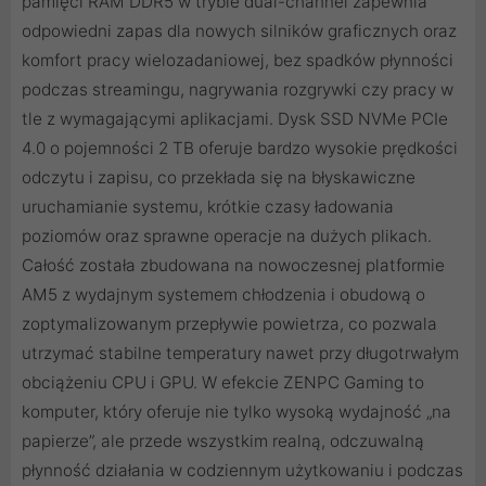
pamięci RAM DDR5 w trybie dual-channel zapewnia
odpowiedni zapas dla nowych silników graficznych oraz
komfort pracy wielozadaniowej, bez spadków płynności
podczas streamingu, nagrywania rozgrywki czy pracy w
tle z wymagającymi aplikacjami. Dysk SSD NVMe PCIe
4.0 o pojemności 2 TB oferuje bardzo wysokie prędkości
odczytu i zapisu, co przekłada się na błyskawiczne
uruchamianie systemu, krótkie czasy ładowania
poziomów oraz sprawne operacje na dużych plikach.
Całość została zbudowana na nowoczesnej platformie
AM5 z wydajnym systemem chłodzenia i obudową o
zoptymalizowanym przepływie powietrza, co pozwala
utrzymać stabilne temperatury nawet przy długotrwałym
obciążeniu CPU i GPU. W efekcie ZENPC Gaming to
komputer, który oferuje nie tylko wysoką wydajność „na
papierze”, ale przede wszystkim realną, odczuwalną
płynność działania w codziennym użytkowaniu i podczas