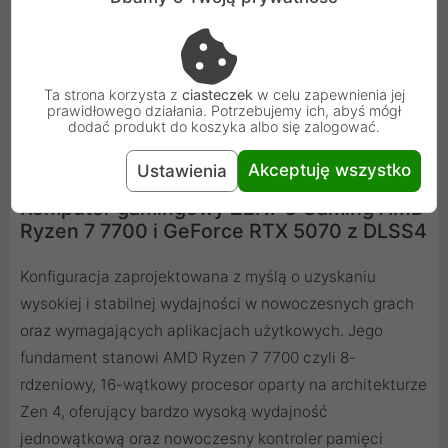
kątem zapewnienia maksymalnej stabilności oraz
zestawem wyjątkowych narzędzi, które wykorzystują
moc platformy RTX w kreatywnych zastosowaniach
Ta strona korzysta z
ciasteczek
w celu zapewnienia jej
twórczych wspomaganych AI.
prawidłowego działania. Potrzebujemy ich, abyś mógł
dodać produkt do koszyka albo się zalogować.
Akceptuję wszystko
Ustawienia
Komputer gamingowy ZENPC Gaming AMD
Ryzen 7 7700 i GeForce RTX 5070 z DLSS4
Konfiguracja zaprojektowana z myślą o uzyskaniu
wysokiej i stabilnej wydajności w nowoczesnych grach
oraz wymagających aplikacjach użytkowych. Jego
fundament stanowi AMD Ryzen 7 7700 czyli 8-
rdzeniowy, 16-wątkowy procesor oparty na architekturze
Zen 4, oferujący bardzo wysoką wydajność
jednowątkową oraz nowoczesny kontroler pamięci