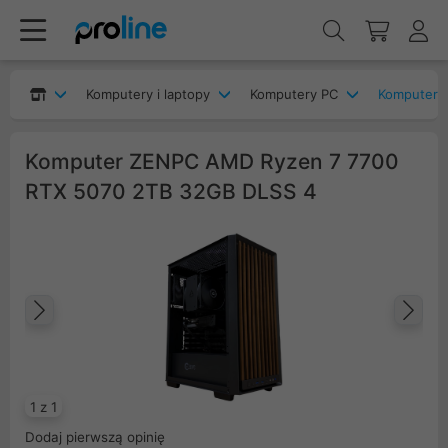
Komputery i laptopy
Komputery PC
Komputery
Komputer ZENPC AMD Ryzen 7 7700
RTX 5070 2TB 32GB DLSS 4
Poprzedni
Na
1 z 1
Dodaj pierwszą opinię