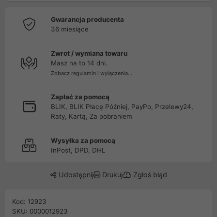
Gwarancja producenta
36 miesiące
Zwrot / wymiana towaru
Masz na to 14 dni.
Zobacz regulamin i wyłączenia...
Zapłać za pomocą
BLIK, BLIK Płacę Później, PayPo, Przelewy24,
Raty, Kartą, Za pobraniem
Wysyłka za pomocą
InPost, DPD, DHL
Udostępnij
Drukuj
Zgłoś błąd
Kod: 12923
SKU: 0000012923