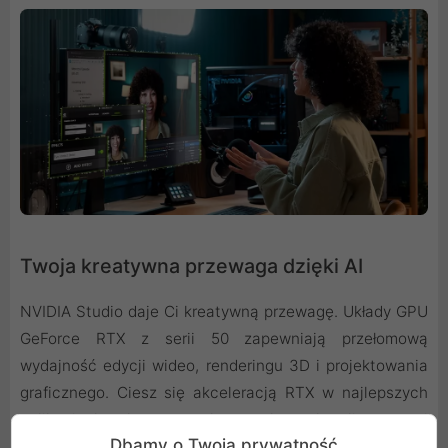
Twoja kreatywna przewaga dzięki AI
NVIDIA Studio daje Ci kreatywną przewagę. Układy GPU
GeForce RTX z serii 50 zapewniają przełomową
wydajność edycji wideo, renderingu 3D i projektowania
graficznego. Ciesz się akceleracją RTX w najlepszych
aplikacjach kreatywnych, stale aktualizowanymi
Dbamy o Twoją prywatność
sterownikami NVIDIA Studio, zaprojektowanymi pod