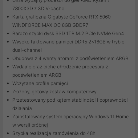
Ultra wydajny procesor do gier AMD Ryzen 7
7800X3D z 3D V-cache
Karta graficzna Gigabyte GeForce RTX 5060
WINDFORCE MAX OC 8GB GDDR7
Bardzo szybki dysk SSD 1TB M.2 PCIe NVMe Gen4
Wysoko taktowane pamięci DDR5 2x16GB w trybie
dual-channel
Obudowa z 4 wentylatorami z podświetleniem ARGB
Wydajne oraz ciche chłodzenie procesora z
podświetleniem ARGB
Wczytane profile pamięci
Złożony, gotowy zestaw komputerowy
Przetestowany pod kątem stabilności i poprawności
działania
Zainstalowany system operacyjny Windows 11 Home
w wersji próbnej
Szybka realizacja zamówienia do 48h