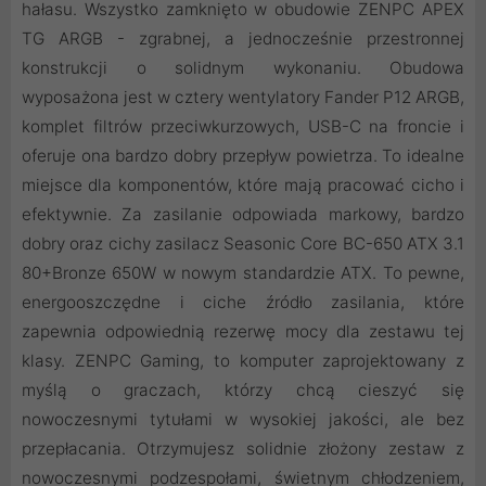
hałasu. Wszystko zamknięto w obudowie ZENPC APEX
TG ARGB - zgrabnej, a jednocześnie przestronnej
konstrukcji o solidnym wykonaniu. Obudowa
wyposażona jest w cztery wentylatory Fander P12 ARGB,
komplet filtrów przeciwkurzowych, USB-C na froncie i
oferuje ona bardzo dobry przepływ powietrza. To idealne
miejsce dla komponentów, które mają pracować cicho i
efektywnie. Za zasilanie odpowiada markowy, bardzo
dobry oraz cichy zasilacz Seasonic Core BC-650 ATX 3.1
80+Bronze 650W w nowym standardzie ATX. To pewne,
energooszczędne i ciche źródło zasilania, które
zapewnia odpowiednią rezerwę mocy dla zestawu tej
klasy. ZENPC Gaming, to komputer zaprojektowany z
myślą o graczach, którzy chcą cieszyć się
nowoczesnymi tytułami w wysokiej jakości, ale bez
przepłacania. Otrzymujesz solidnie złożony zestaw z
nowoczesnymi podzespołami, świetnym chłodzeniem,