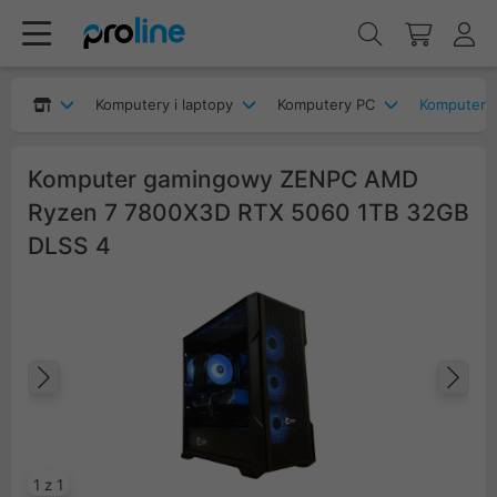
Komputery i laptopy
Komputery PC
Komputery
Komputer gamingowy ZENPC AMD
Ryzen 7 7800X3D RTX 5060 1TB 32GB
DLSS 4
Poprzedni
Na
1 z 1