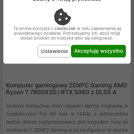
wydajność edycji wideo, renderingu 3D i projektowania
graficznego. Ciesz się akceleracją RTX w najlepszych
aplikacjach kreatywnych, stale aktualizowanymi
sterownikami NVIDIA Studio, zaprojektowanymi pod
Ta strona korzysta z
ciasteczek
w celu zapewnienia jej
prawidłowego działania. Potrzebujemy ich, abyś mógł
kątem zapewnienia maksymalnej stabilności oraz
dodać produkt do koszyka albo się zalogować.
zestawem wyjątkowych narzędzi, które wykorzystują
moc platformy RTX w kreatywnych zastosowaniach
Akceptuję wszystko
Ustawienia
twórczych wspomaganych AI.
Komputer gamingowy ZENPC Gaming AMD
Ryzen 7 7800X3D i RTX 5060 z DLSS 4
Szukasz komputera, który zapewni płynną rozgrywkę w
rozdzielczości Full HD oraz w 1440p, a jednocześnie
będzie dobrze zoptymalizowany pod względem ceny do
możliwości? ZENPC Gaming w tej konfiguracji to zestaw