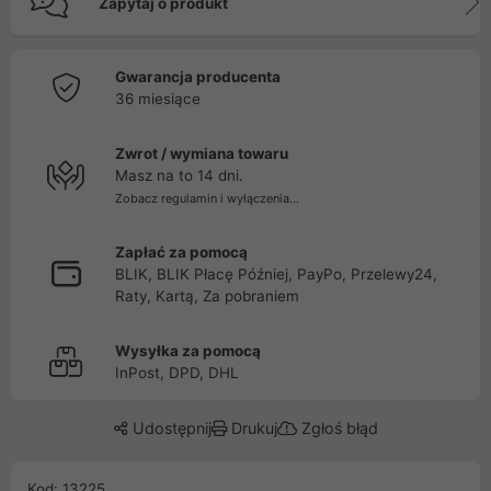
Zapytaj o produkt
Gwarancja producenta
36 miesiące
Zwrot / wymiana towaru
Masz na to 14 dni.
Zobacz regulamin i wyłączenia...
Zapłać za pomocą
BLIK, BLIK Płacę Później, PayPo, Przelewy24,
Raty, Kartą, Za pobraniem
Wysyłka za pomocą
InPost, DPD, DHL
Udostępnij
Drukuj
Zgłoś błąd
Kod: 13225