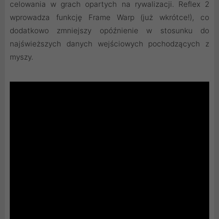
celowania w grach opartych na rywalizacji. Reflex 2
wprowadza funkcję Frame Warp (już wkrótce!), co
dodatkowo zmniejszy opóźnienie w stosunku do
najświeższych danych wejściowych pochodzących z
myszy.