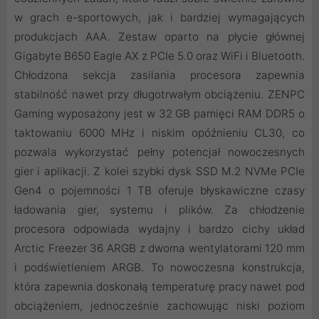
w grach e-sportowych, jak i bardziej wymagających
produkcjach AAA. Zestaw oparto na płycie głównej
Gigabyte B650 Eagle AX z PCIe 5.0 oraz WiFi i Bluetooth.
Chłodzona sekcja zasilania procesora zapewnia
stabilność nawet przy długotrwałym obciążeniu. ZENPC
Gaming wyposażony jest w 32 GB pamięci RAM DDR5 o
taktowaniu 6000 MHz i niskim opóźnieniu CL30, co
pozwala wykorzystać pełny potencjał nowoczesnych
gier i aplikacji. Z kolei szybki dysk SSD M.2 NVMe PCIe
Gen4 o pojemności 1 TB oferuje błyskawiczne czasy
ładowania gier, systemu i plików. Za chłodzenie
procesora odpowiada wydajny i bardzo cichy układ
Arctic Freezer 36 ARGB z dwoma wentylatorami 120 mm
i podświetleniem ARGB. To nowoczesna konstrukcja,
która zapewnia doskonałą temperaturę pracy nawet pod
obciążeniem, jednocześnie zachowując niski poziom