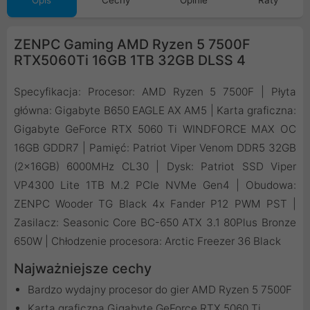
Opis
Cechy
Opinie
Raty
ZENPC Gaming AMD Ryzen 5 7500F
RTX5060Ti 16GB 1TB 32GB DLSS 4
Specyfikacja: Procesor: AMD Ryzen 5 7500F | Płyta
główna: Gigabyte B650 EAGLE AX AM5 | Karta graficzna:
Gigabyte GeForce RTX 5060 Ti WINDFORCE MAX OC
16GB GDDR7 | Pamięć: Patriot Viper Venom DDR5 32GB
(2x16GB) 6000MHz CL30 | Dysk: Patriot SSD Viper
VP4300 Lite 1TB M.2 PCIe NVMe Gen4 | Obudowa:
ZENPC Wooder TG Black 4x Fander P12 PWM PST |
Zasilacz: Seasonic Core BC-650 ATX 3.1 80Plus Bronze
650W | Chłodzenie procesora: Arctic Freezer 36 Black
Najważniejsze cechy
Bardzo wydajny procesor do gier AMD Ryzen 5 7500F
Karta graficzna Gigabyte GeForce RTX 5060 Ti