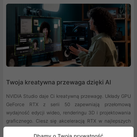
Twoja kreatywna przewaga dzięki AI
NVIDIA Studio daje Ci kreatywną przewagę. Układy GPU
GeForce RTX z serii 50 zapewniają przełomową
wydajność edycji wideo, renderingu 3D i projektowania
graficznego. Ciesz się akceleracją RTX w najlepszych
aplikacjach kreatywnych, stale aktualizowanymi
Dbamy o Twoją prywatność