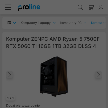
Komputery i laptopy
Komputery PC
Komputery
Komputer ZENPC AMD Ryzen 5 7500F
RTX 5060 Ti 16GB 1TB 32GB DLSS 4
Poprzedni
Na
1 z 1
Dodaj pierwszą opinię