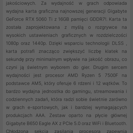
jakościowych. Za wydajność w grach odpowiada
wydajna karta graficzna najnowszej generacji Gigabyte
GeForce RTX 5060 Ti z 16GB pamięci GDDR7!. Karta ta
została zaprojektowana z myślą o rozgrywce na
wysokich ustawieniach graficznych w rozdzielczości
1080p oraz 1440p. Dzięki wsparciu technologii DLSS ,
karta potrafi znacząco zwiększyć liczbę klatek na
sekundę przy minimalnym wpływie na jakość obrazu, co
czyni ją świetnym wyborem do gier. Drugim sercem
wydajności jest procesor AMD Ryzen 5 7500F na
podstawce AM5, który oferuje 6 rdzeni i 12 wątków. To
bardzo wydajna jednostka do gamingu, streamowania i
codziennych zadań, która radzi sobie świetnie zarówno
w grach e-sportowych, jak i bardziej wymagających
produkcjach AAA. Zestaw oparto na płycie głównej
Gigabyte B650 Eagle AX z PCIe 5.0 oraz WiFi i Bluetooth.
Chłodzona sekcja zasilania procesora zapewnia