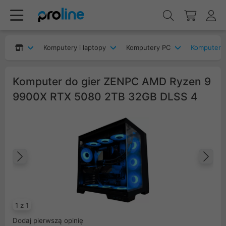
Komputery i laptopy
Komputery PC
Komputery
Komputer do gier ZENPC AMD Ryzen 9
9900X RTX 5080 2TB 32GB DLSS 4
Poprzedni
Na
1 z 1
Dodaj pierwszą opinię