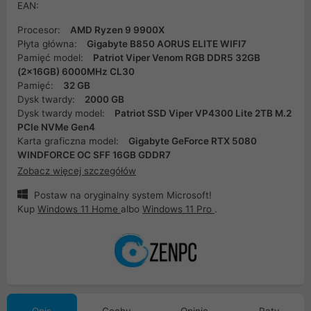
EAN:
Procesor:
AMD Ryzen 9 9900X
Płyta główna:
Gigabyte B850 AORUS ELITE WIFI7
Pamięć model:
Patriot Viper Venom RGB DDR5 32GB
(2x16GB) 6000MHz CL30
Pamięć:
32 GB
Dysk twardy:
2000 GB
Dysk twardy model:
Patriot SSD Viper VP4300 Lite 2TB M.2
PCIe NVMe Gen4
Karta graficzna model:
Gigabyte GeForce RTX 5080
WINDFORCE OC SFF 16GB GDDR7
Zobacz więcej szczegółów
Postaw na oryginalny system Microsoft!
Kup
Windows 11 Home
albo
Windows 11 Pro
.