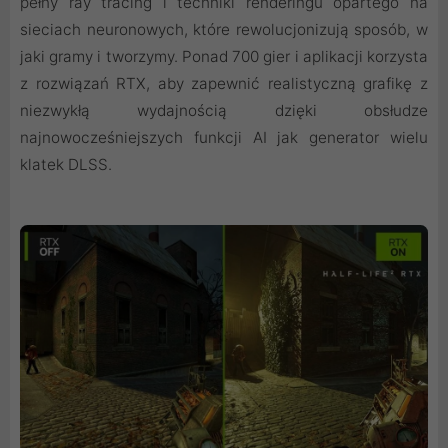
pełny ray tracing i techniki renderingu opartego na
sieciach neuronowych, które rewolucjonizują sposób, w
jaki gramy i tworzymy. Ponad 700 gier i aplikacji korzysta
z rozwiązań RTX, aby zapewnić realistyczną grafikę z
niezwykłą wydajnością dzięki obsłudze
najnowocześniejszych funkcji AI jak generator wielu
klatek DLSS.