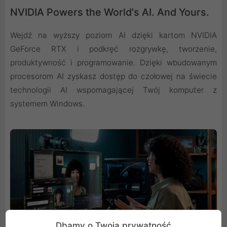
NVIDIA Powers the World's AI. And Yours.
Wejdź na wyższy poziom AI dzięki kartom NVIDIA
GeForce RTX i podkręć rozgrywkę, tworzenie,
produktywność i programowanie. Dzięki wbudowanym
procesorom AI zyskasz dostęp do czołowej na świecie
technologii AI wspomagającej Twój komputer z
systemem Windows.
Dbamy o Twoją prywatność