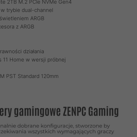
 Lite 2TB M.2 PCIe NVMe Gen4
 trybie dual-channel
dświetleniem ARGB
cesora z ARGB
rawności działania
 11 Home w wersji próbnej
WM PST Standard 120mm