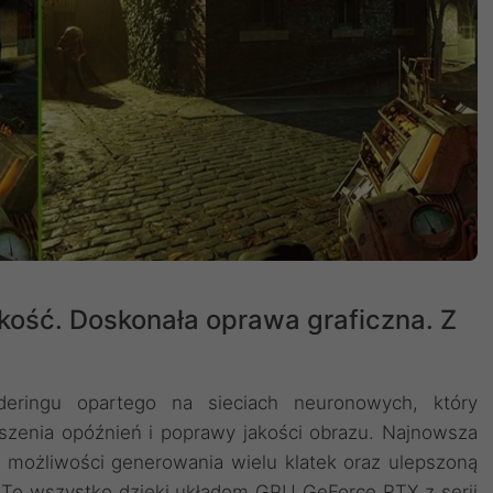
kość. Doskonała oprawa graficzna. Z
deringu opartego na sieciach neuronowych, który
szenia opóźnień i poprawy jakości obrazu. ‌Najnowsza
 możliwości generowania wielu klatek oraz ulepszoną
. To wszystko dzięki układom GPU GeForce RTX z serii