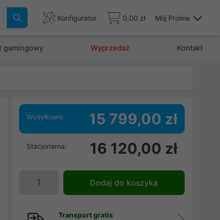
Konfigurator
0,00 zł
Mój Proline
t gamingowy
Wyprzedaż
Kontakt
15 799,00 zł
Wysyłkowa:
16 120,00 zł
Stacjonarna:
y
o
g
Dodaj do koszyka
h
t
Transport gratis
h