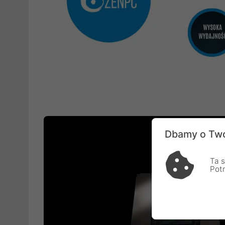
Dbamy o Two
Ta s
Pot