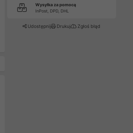
Wysyłka za pomocą
InPost, DPD, DHL
Udostępnij
Drukuj
Zgłoś błąd