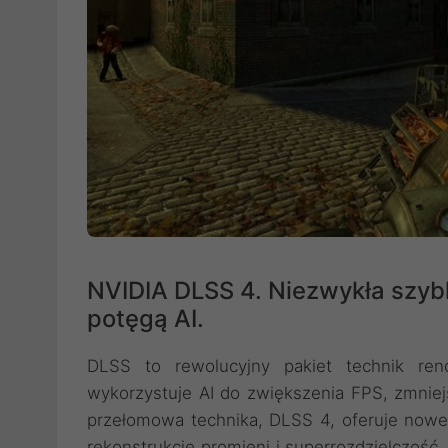
NVIDIA DLSS 4. Niezwykła szyb
potęgą AI.
DLSS to rewolucyjny pakiet technik ren
wykorzystuje AI do zwiększenia FPS, zmniej
przełomowa technika, DLSS 4, oferuje nowe
rekonstrukcję promieni i superrozdzielczość