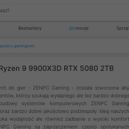
Bestsellery
pro
mocje
Sprzę
putery gamingowe
 Ryzen 9 9900X3D RTX 5080 2TB
ch do gier - ZENPC Gaming - została stworzona ab
entów, którzy szukają wydajnego ale też bardzo dobreg
 budowy systemów komputerowych ZENPC Gamin
 oraz bardzo dobre jakościowo podzespoły. Ideą naszyc
oka wydajność ale również zadbanie o wysoki komfor
ENPC Gaming są zaprzeczeniem często spotykanyc