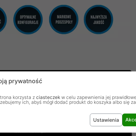
ją prywatność
trona korzysta z
ciasteczek
w celu zapewnienia jej prawidłowe
rzebujemy ich, abyś mógł dodać produkt do koszyka albo się z
Akce
Ustawienia