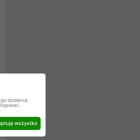
go działania.
alogować.
ptuję wszystko