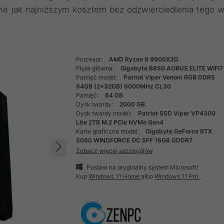
ne jak najniższym kosztem bez odzwierciedlenia tego 
Procesor:
AMD Ryzen 9 9900X3D
Płyta główna:
Gigabyte B850 AORUS ELITE WIFI7
Pamięć model:
Patriot Viper Venom RGB DDR5
64GB (2x32GB) 6000MHz CL30
Pamięć:
64 GB
Dysk twardy:
2000 GB
Dysk twardy model:
Patriot SSD Viper VP4300
Lite 2TB M.2 PCIe NVMe Gen4
Karta graficzna model:
Gigabyte GeForce RTX
5080 WINDFORCE OC SFF 16GB GDDR7
Zobacz więcej szczegółów
Następny
Postaw na oryginalny system Microsoft!
Kup
Windows 11 Home
albo
Windows 11 Pro
.