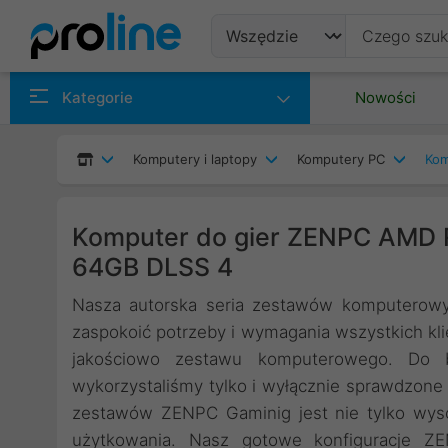
Produkty
Kategorie
Nowości
Producenci
Komputery i laptopy
Komputery PC
Kom
Kategorie
Komputer do gier ZENPC AMD
64GB DLSS 4
Nasza autorska seria zestawów komputerowy
zaspokoić potrzeby i wymagania wszystkich kli
jakościowo zestawu komputerowego. Do
wykorzystaliśmy tylko i wyłącznie sprawdzone
zestawów ZENPC Gaminig jest nie tylko wys
użytkowania. Nasz gotowe konfiguracje Z