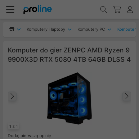
Komputery i laptopy
Komputery PC
Komputery
Komputer do gier ZENPC AMD Ryzen 9
9900X3D RTX 5080 4TB 64GB DLSS 4
Poprzedni
Na
1 z 1
Dodaj pierwszą opinię