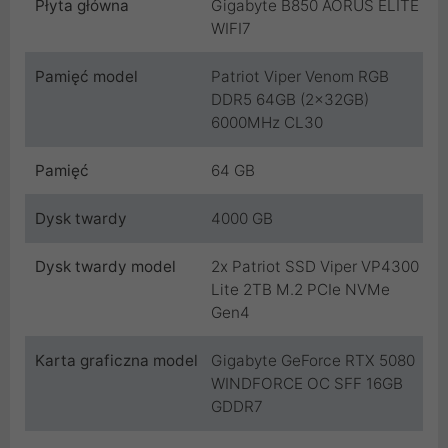
Płyta główna
Gigabyte B850 AORUS ELITE
WIFI7
Pamięć model
Patriot Viper Venom RGB
DDR5 64GB (2x32GB)
6000MHz CL30
Pamięć
64 GB
Dysk twardy
4000 GB
Dysk twardy model
2x Patriot SSD Viper VP4300
Lite 2TB M.2 PCIe NVMe
Gen4
Karta graficzna model
Gigabyte GeForce RTX 5080
WINDFORCE OC SFF 16GB
GDDR7