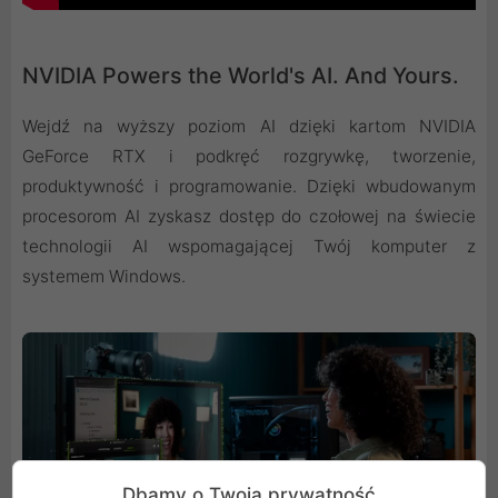
NVIDIA Powers the World's AI. And Yours.
Wejdź na wyższy poziom AI dzięki kartom NVIDIA
GeForce RTX i podkręć rozgrywkę, tworzenie,
produktywność i programowanie. Dzięki wbudowanym
procesorom AI zyskasz dostęp do czołowej na świecie
technologii AI wspomagającej Twój komputer z
systemem Windows.
Dbamy o Twoją prywatność