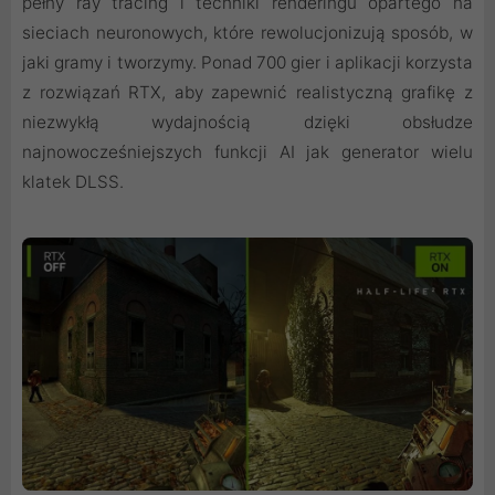
pełny ray tracing i techniki renderingu opartego na
sieciach neuronowych, które rewolucjonizują sposób, w
jaki gramy i tworzymy. Ponad 700 gier i aplikacji korzysta
z rozwiązań RTX, aby zapewnić realistyczną grafikę z
niezwykłą wydajnością dzięki obsłudze
najnowocześniejszych funkcji AI jak generator wielu
klatek DLSS.