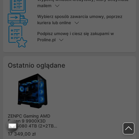
mailem
Wybierz sposób zawarcia umowy, poprzez
kuriera lub online
Podpisz umowę i ciesz się zakupami w
Proline.pl
Ostatnio oglądane
ZENPC Gaming AMD
Ryzen 9 9900X3D
RTX5080 4TB (2x2TB)
64GB ARGB DLSS 4
17 349,00 zł