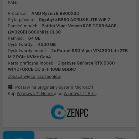
EAN:
Procesor:
AMD Ryzen 9 9900X3D
Płyta główna:
Gigabyte B850 AORUS ELITE WIFI7
Pamięć model:
Patriot Viper Venom RGB DDR5 64GB
(2x32GB) 6000MHz CL30
Pamięć:
64 GB
Dysk twardy:
4000 GB
Dysk twardy model:
2x Patriot SSD Viper VP4300 Lite 2TB
M.2 PCIe NVMe Gen4
Karta graficzna model:
Gigabyte GeForce RTX 5080
WINDFORCE OC SFF 16GB GDDR7
Zobacz więcej szczegółów
Postaw na oryginalny system Microsoft!
Kup
Windows 11 Home
albo
Windows 11 Pro
.