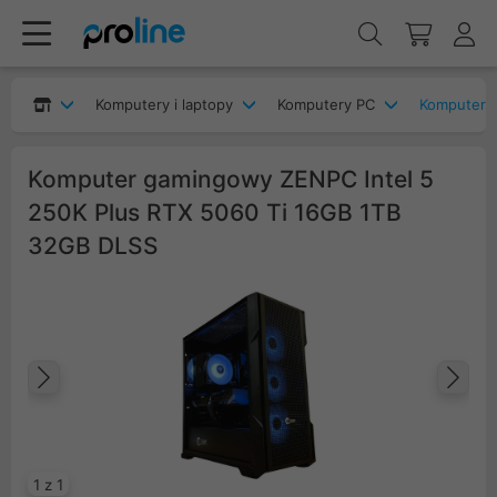
Komputery i laptopy
Komputery PC
Komputery
Komputer gamingowy ZENPC Intel 5
250K Plus RTX 5060 Ti 16GB 1TB
32GB DLSS
Poprzedni
Na
1 z 1