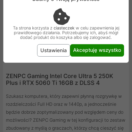
graficznego. Ciesz się akceleracją RTX w najlepszych
aplikacjach kreatywnych, stale aktualizowanymi
sterownikami NVIDIA Studio, zaprojektowanymi pod
kątem zapewnienia maksymalnej stabilności oraz
Ta strona korzysta z
ciasteczek
w celu zapewnienia jej
prawidłowego działania. Potrzebujemy ich, abyś mógł
zestawem wyjątkowych narzędzi, które wykorzystują
dodać produkt do koszyka albo się zalogować.
moc platformy RTX w kreatywnych zastosowaniach
twórczych wspomaganych AI.
Akceptuję wszystko
Ustawienia
ZENPC Gaming Intel Core Ultra 5 250K
Plus i RTX 5060 Ti 16GB z DLSS 4
Szukasz komputera, który zapewni płynną rozgrywkę w
rozdzielczości Full HD oraz w 1440p, a jednocześnie
będzie dobrze zoptymalizowany pod względem ceny do
możliwości? ZENPC Gaming w tej konfiguracji to zestaw
zbudowany z myślą o graczach, którzy chcą cieszyć się