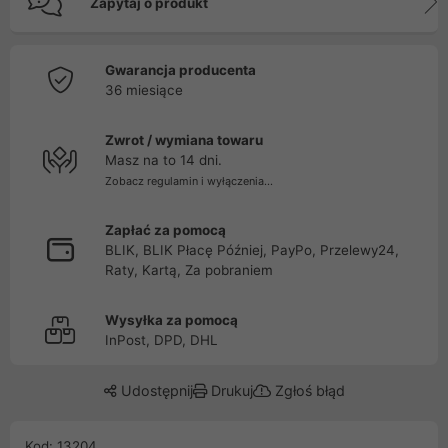
Zapytaj o produkt
Gwarancja producenta
36 miesiące
Zwrot / wymiana towaru
Masz na to 14 dni.
Zobacz regulamin i wyłączenia...
Zapłać za pomocą
BLIK, BLIK Płacę Później, PayPo, Przelewy24,
Raty, Kartą, Za pobraniem
Wysyłka za pomocą
InPost, DPD, DHL
Udostępnij
Drukuj
Zgłoś błąd
Kod: 13204