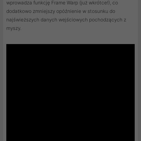
wprowadza funkcję Frame Warp (już wkrótce!), co
dodatkowo zmniejszy opóźnienie w stosunku do
najświeższych danych wejściowych pochodzących z
myszy.