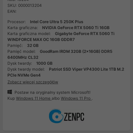
SKU: 0000013204
EAN:
Procesor:
Intel Core Ultra 5 250K Plus
Karta graficzna:
NVIDIA GeForce RTX 5060 Ti 16GB
Karta graficzna model:
Gigabyte GeForce RTX 5060 Ti
WINDFORCE MAX OC 16GB GDDR7
Pamięć:
32 GB
Pamięć model:
GoodRam IRDM 32GB (2x16GB) DDR5
6400MHz CL32
Dysk twardy:
1000 GB
Dysk twardy model:
Patriot SSD Viper VP4300 Lite 1TB M.2
PCIe NVMe Gen4
Zobacz więcej szczegółów
Postaw na oryginalny system Microsoft!
Kup
Windows 11 Home
albo
Windows 11 Pro
.