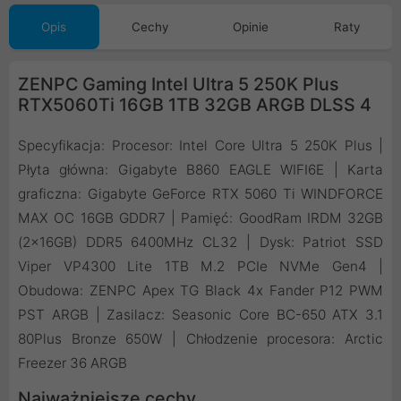
Opis
Cechy
Opinie
Raty
ZENPC Gaming Intel Ultra 5 250K Plus
RTX5060Ti 16GB 1TB 32GB ARGB DLSS 4
Specyfikacja: Procesor: Intel Core Ultra 5 250K Plus |
Płyta główna: Gigabyte B860 EAGLE WIFI6E | Karta
graficzna: Gigabyte GeForce RTX 5060 Ti WINDFORCE
MAX OC 16GB GDDR7 | Pamięć: GoodRam IRDM 32GB
(2x16GB) DDR5 6400MHz CL32 | Dysk: Patriot SSD
Viper VP4300 Lite 1TB M.2 PCIe NVMe Gen4 |
Obudowa: ZENPC Apex TG Black 4x Fander P12 PWM
PST ARGB | Zasilacz: Seasonic Core BC-650 ATX 3.1
80Plus Bronze 650W | Chłodzenie procesora: Arctic
Freezer 36 ARGB
Najważniejsze cechy