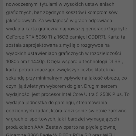
nowoczesnymi tytułami w wysokich ustawieniach
graficznych, bez zbędnych kosztów i kompromisów
jakościowych. Za wydajność w grach odpowiada
wydajna karta graficzna najnowszej generacji Gigabyte
GeForce RTX 5060 Ti z 16GB pamięci GDDR7!. Karta ta
została zaprojektowana z myślą o rozgrywce na
wysokich ustawieniach graficznych w rozdzielczości
1080p oraz 1440p. Dzięki wsparciu technologii DLSS ,
karta potrafi znacząco zwiększyć liczbę klatek na
sekundę przy minimalnym wpływie na jakość obrazu, co
czyni ją świetnym wyborem do gier. Drugim sercem
wydajności jest procesor Intel Core Ultra 5 250K Plus. To
wydajna jednostka do gamingu, streamowania i
codziennych zadań, która radzi sobie świetnie zarówno
w grach e-sportowych, jak i bardziej wymagających
produkcjach AAA. Zestaw oparto na płycie głównej
Gigabyte B860 Eagle WIFI6E z PCIe 5.0 oraz WiFi i